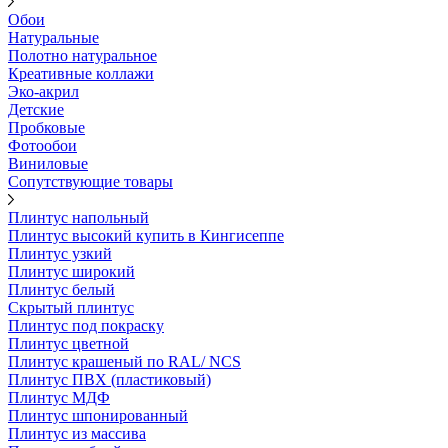
Обои
Натуральные
Полотно натуральное
Креативные коллажи
Эко-акрил
Детские
Пробковые
Фотообои
Виниловые
Сопутствующие товары
Плинтус напольный
Плинтус высокий купить в Кингисеппе
Плинтус узкий
Плинтус широкий
Плинтус белый
Скрытый плинтус
Плинтус под покраску
Плинтус цветной
Плинтус крашеный по RAL/ NCS
Плинтус ПВХ (пластиковый)
Плинтус МДФ
Плинтус шпонированный
Плинтус из массива