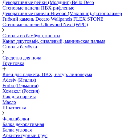
Декоративные рейки (Молдинг) Bello Deco
Стеновые панели ПВХ рифленые
Декоративные панели Hiwood (Maximum), фитополимер
Гибкий камень Decaro Wallpanels FLEX STONE
Стеновые панели Ultrawood Next (WPC)
Стволы из бамбука, канаты
Канат джутовый, сизалевый, манильская пальма
Стволы бамбука
Средства для пола
Грунтовка
Клей для паркета, ПВХ, натур. линолеума
Adesiv (Италия)
Forbo (Германия)
Хомакол (Россия)
Лак для паркета
Масло
Шпатлевка
Фальшбалки
Балка декоративная
Балка угловая
Архитектурный брус