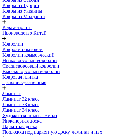
Ковры из Турции
Ковры из Украины
Ковры из Молдавии
Керамогранит
Производство Китай
Ковролин
Ковролин бытовой
Ковролин коммерческий
Низковорсовый ковролин
Средневорсовый ковролин
Высоковорсовый ковролин
Ковровая плитка
Трава искусственная
Ламинат
Ламинат 32 класс
Ламинат 33 класс
Ламинат 34 класс
Художественный ламинат
Инженерная доска
Паркетная доска
Подложка под паркетную доску, ламинат и пвх