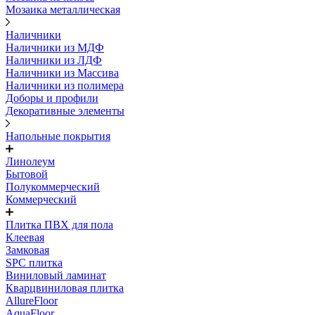
Мозаика металлическая
Наличники
Наличники из МДФ
Наличники из ЛДФ
Наличники из Массива
Наличники из полимера
Доборы и профили
Декоративные элементы
Напольные покрытия
Линолеум
Бытовой
Полукоммерческий
Коммерческий
Плитка ПВХ для пола
Клеевая
Замковая
SPC плитка
Виниловый ламинат
Кварцвиниловая плитка
AllureFloor
AquaFloor