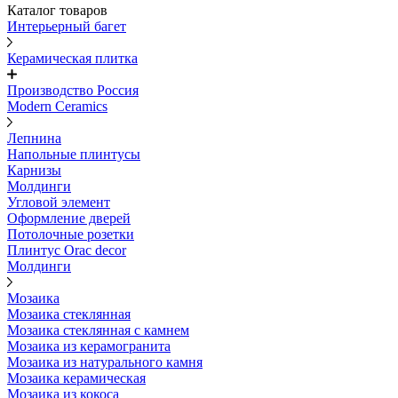
Каталог товаров
Интерьерный багет
Керамическая плитка
Производство Россия
Modern Ceramics
Лепнина
Напольные плинтусы
Карнизы
Молдинги
Угловой элемент
Оформление дверей
Потолочные розетки
Плинтус Orac decor
Молдинги
Мозаика
Мозаика стеклянная
Мозаика стеклянная с камнем
Мозаика из керамогранита
Мозаика из натурального камня
Мозаика керамическая
Мозаика из кокоса