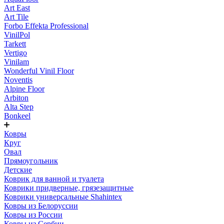
Art East
Art Tile
Forbo Effekta Professional
VinilPol
Tarkett
Vertigo
Vinilam
Wonderful Vinil Floor
Noventis
Alpine Floor
Arbiton
Alta Step
Bonkeel
Ковры
Круг
Овал
Прямоугольник
Детские
Коврик для ванной и туалета
Коврики придверные, грязезащитные
Коврики универсальные Shahintex
Ковры из Белоруссии
Ковры из России
Ковры из Сербии