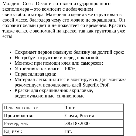
Молдинг Cosca Decor изготовлен из ударопрочного
экополимера – это композит с добавлением
светостабилизатора. Материал изделия уже огрунтован в
своей массе, благодаря чему его можно не окрашивать. Он
сохранит белый цвет и не пожелтеет со временем. Красить
также легко, с экономией на краске, так как грунтовка уже
есть!
Сохраняет первоначальную белизну на долгий срок;
Не требует огрунтовки перед покраской;
Монтаж: при помощи клея или саморезов;
Устойчивость к влаге – 100%;
Справедливая цена;
Материал легко пилится и монтируется. Для монтажа
рекомендуем использовать клей Superfix Prof;
Краски для окрашивания: акриловые,
водоэмульсионные, силиконовые.
Цена указана за:
1 шт
Производство:
Cosca, Россия
Размер, мм:
38х18х2000
Ед. изм.:
шт.