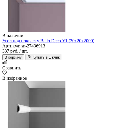
В наличии
Угол под покраску Bello Deco У1 (20х20х2000)
Артикул: sn-27436913
337 руб.
/ шт.
В корзину
Купить в 1 клик
Сравнить
В избранное