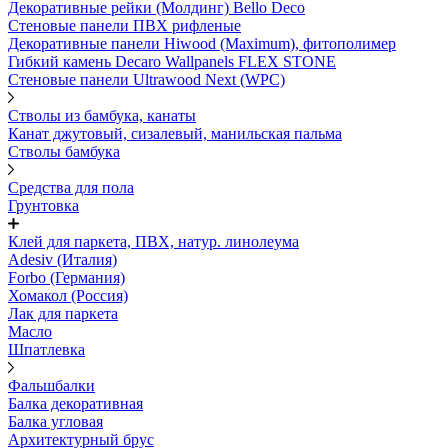
Декоративные рейки (Молдинг) Bello Deco
Стеновые панели ПВХ рифленые
Декоративные панели Hiwood (Maximum), фитополимер
Гибкий камень Decaro Wallpanels FLEX STONE
Стеновые панели Ultrawood Next (WPC)
Стволы из бамбука, канаты
Канат джутовый, сизалевый, манильская пальма
Стволы бамбука
Средства для пола
Грунтовка
Клей для паркета, ПВХ, натур. линолеума
Adesiv (Италия)
Forbo (Германия)
Хомакол (Россия)
Лак для паркета
Масло
Шпатлевка
Фальшбалки
Балка декоративная
Балка угловая
Архитектурный брус