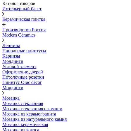
Каталог товаров
Интерьерный багет
Керамическая плитка
Производство Россия
Modern Ceramics
Лепнина
Напольные плинтусы
Карнизы
Молдинги
Угловой элемент
Оформление дверей
Потолочные розетки
Плинтус Orac decor
Молдинги
Мозаика
Мозаика стеклянная
Мозаика стеклянная с камнем
Мозаика из керамогранита
Мозаика из натурального камня
Мозаика керамическая
Мозаика из кокоса