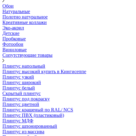
Обои
Натуральные
Полотно натуральное
Креативные коллажи
Эко-акрил
Детские
Пробковые
Фотообои
Виниловые
Сопутствующие товары
Плинтус напольный
Плинтус высокий купить в Кингисеппе
Плинтус узкий
Плинтус широкий
Плинтус белый
Скрытый плинтус
Плинтус под покраску
Плинтус цветной
Плинтус крашеный по RAL/ NCS
Плинтус ПВХ (пластиковый)
Плинтус МДФ
Плинтус шпонированный
Плинтус из массива