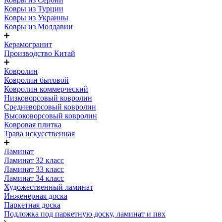
Ковры из Турции
Ковры из Украины
Ковры из Молдавии
Керамогранит
Производство Китай
Ковролин
Ковролин бытовой
Ковролин коммерческий
Низковорсовый ковролин
Средневорсовый ковролин
Высоковорсовый ковролин
Ковровая плитка
Трава искусственная
Ламинат
Ламинат 32 класс
Ламинат 33 класс
Ламинат 34 класс
Художественный ламинат
Инженерная доска
Паркетная доска
Подложка под паркетную доску, ламинат и пвх