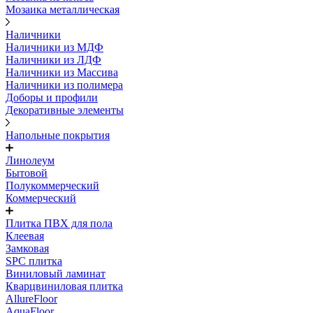
Мозаика металлическая
Наличники
Наличники из МДФ
Наличники из ЛДФ
Наличники из Массива
Наличники из полимера
Доборы и профили
Декоративные элементы
Напольные покрытия
Линолеум
Бытовой
Полукоммерческий
Коммерческий
Плитка ПВХ для пола
Клеевая
Замковая
SPC плитка
Виниловый ламинат
Кварцвиниловая плитка
AllureFloor
AquaFloor