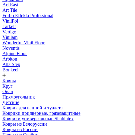
Art East
Art Tile
Forbo Effekta Professional
VinilPol
Tarkett
Vertigo
Vinilam
Wonderful Vinil Floor
Noventis
Alpine Floor
Arbiton
Alta Step
Bonkeel
Ковры
Круг
Овал
Прямоугольник
Детские
Коврик для ванной и туалета
Коврики придверные, грязезащитные
Коврики универсальные Shahintex
Ковры из Белоруссии
Ковры из России
Ковры из Сербии