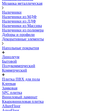
Мозаика металлическая
Наличники
Наличники из МДФ
Наличники из ЛДФ
Наличники из Массива
Наличники из полимера
Доборы и профили
Декоративные элементы
Напольные покрытия
Линолеум
Бытовой
Полукоммерческий
Коммерческий
Плитка ПВХ для пола
Клеевая
Замковая
SPC плитка
Виниловый ламинат
Кварцвиниловая плитка
AllureFloor
AquaFloor