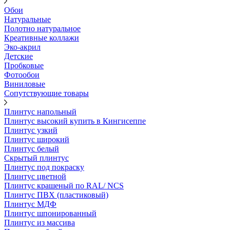
Обои
Натуральные
Полотно натуральное
Креативные коллажи
Эко-акрил
Детские
Пробковые
Фотообои
Виниловые
Сопутствующие товары
Плинтус напольный
Плинтус высокий купить в Кингисеппе
Плинтус узкий
Плинтус широкий
Плинтус белый
Скрытый плинтус
Плинтус под покраску
Плинтус цветной
Плинтус крашеный по RAL/ NCS
Плинтус ПВХ (пластиковый)
Плинтус МДФ
Плинтус шпонированный
Плинтус из массива