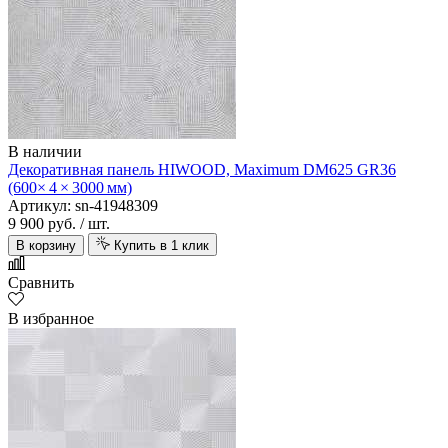
В наличии
Декоративная панель HIWOOD, Maximum DM625 GR36
(600× 4 × 3000 мм)
Артикул: sn-41948309
9 900 руб.
/ шт.
В корзину
Купить в 1 клик
Сравнить
В избранное