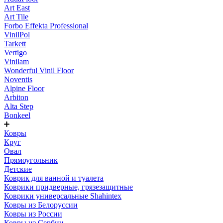
Art East
Art Tile
Forbo Effekta Professional
VinilPol
Tarkett
Vertigo
Vinilam
Wonderful Vinil Floor
Noventis
Alpine Floor
Arbiton
Alta Step
Bonkeel
Ковры
Круг
Овал
Прямоугольник
Детские
Коврик для ванной и туалета
Коврики придверные, грязезащитные
Коврики универсальные Shahintex
Ковры из Белоруссии
Ковры из России
Ковры из Сербии