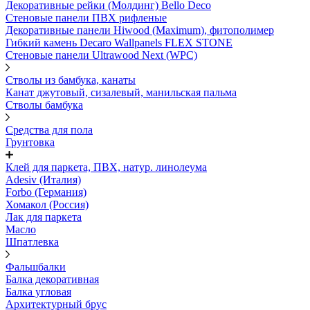
Декоративные рейки (Молдинг) Bello Deco
Стеновые панели ПВХ рифленые
Декоративные панели Hiwood (Maximum), фитополимер
Гибкий камень Decaro Wallpanels FLEX STONE
Стеновые панели Ultrawood Next (WPC)
Стволы из бамбука, канаты
Канат джутовый, сизалевый, манильская пальма
Стволы бамбука
Средства для пола
Грунтовка
Клей для паркета, ПВХ, натур. линолеума
Adesiv (Италия)
Forbo (Германия)
Хомакол (Россия)
Лак для паркета
Масло
Шпатлевка
Фальшбалки
Балка декоративная
Балка угловая
Архитектурный брус