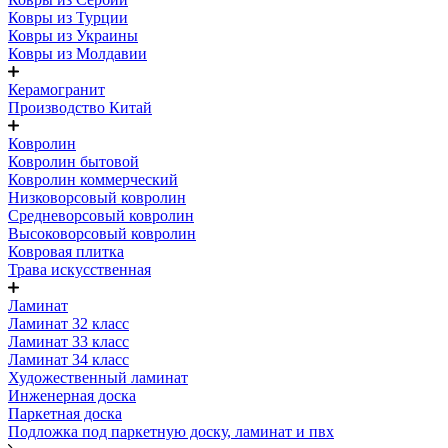
Ковры из Турции
Ковры из Украины
Ковры из Молдавии
Керамогранит
Производство Китай
Ковролин
Ковролин бытовой
Ковролин коммерческий
Низковорсовый ковролин
Средневорсовый ковролин
Высоковорсовый ковролин
Ковровая плитка
Трава искусственная
Ламинат
Ламинат 32 класс
Ламинат 33 класс
Ламинат 34 класс
Художественный ламинат
Инженерная доска
Паркетная доска
Подложка под паркетную доску, ламинат и пвх