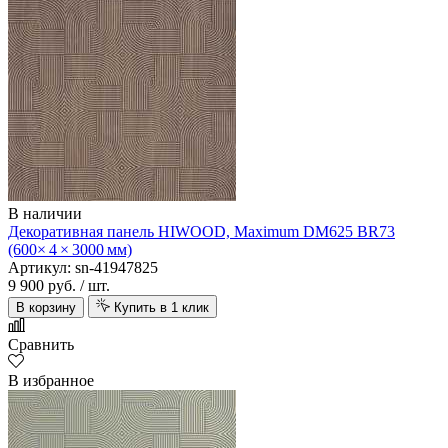
В наличии
Декоративная панель HIWOOD, Maximum DM625 BR73
(600× 4 × 3000 мм)
Артикул: sn-41947825
9 900 руб.
/ шт.
В корзину
Купить в 1 клик
Сравнить
В избранное