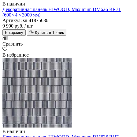
В наличии
Декоративная панель HIWOOD, Maximum DM626 BR71
(600× 4 × 3000 мм)
Артикул: sn-41875686
9 900 руб.
/ шт.
В корзину
Купить в 1 клик
Сравнить
В избранное
В наличии
Декоративная панель HIWOOD, Maximum DM626 BU7