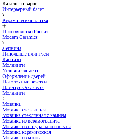
Каталог товаров
Интерьерный багет
Керамическая плитка
Производство Россия
Modern Ceramics
Лепнина
Напольные плинтусы
Карнизы
Молдинги
Угловой элемент
Оформление дверей
Потолочные розетки
Плинтус Orac decor
Молдинги
Мозаика
Мозаика стеклянная
Мозаика стеклянная с камнем
Мозаика из керамогранита
Мозаика из натурального камня
Мозаика керамическая
Мозаика из кокоса