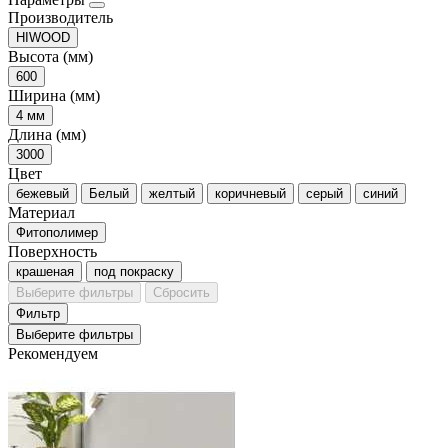
Производитель
HIWOOD
Высота (мм)
600
Ширина (мм)
4 мм
Длина (мм)
3000
Цвет
бежевый
Белый
желтый
коричневый
серый
синий
Материал
Фитополимер
Поверхность
крашеная
под покраску
Выберите фильтры
Сбросить
Фильтр
Выберите фильтры
Рекомендуем