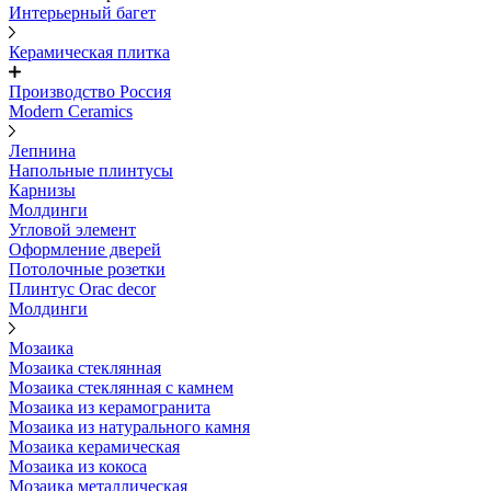
Интерьерный багет
Керамическая плитка
Производство Россия
Modern Ceramics
Лепнина
Напольные плинтусы
Карнизы
Молдинги
Угловой элемент
Оформление дверей
Потолочные розетки
Плинтус Orac decor
Молдинги
Мозаика
Мозаика стеклянная
Мозаика стеклянная с камнем
Мозаика из керамогранита
Мозаика из натурального камня
Мозаика керамическая
Мозаика из кокоса
Мозаика металлическая