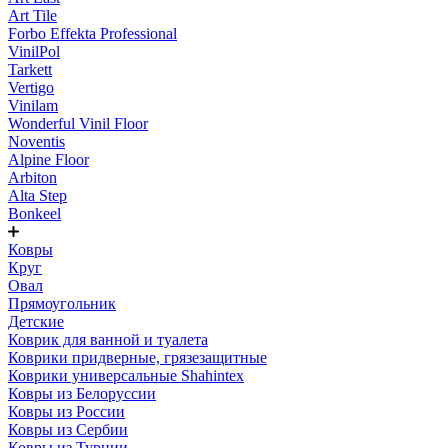
Art Tile
Forbo Effekta Professional
VinilPol
Tarkett
Vertigo
Vinilam
Wonderful Vinil Floor
Noventis
Alpine Floor
Arbiton
Alta Step
Bonkeel
Ковры
Круг
Овал
Прямоугольник
Детские
Коврик для ванной и туалета
Коврики придверные, грязезащитные
Коврики универсальные Shahintex
Ковры из Белоруссии
Ковры из России
Ковры из Сербии
Ковры из Турции