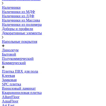
Наличники
Наличники из МДФ
Наличники из ЛДФ
Наличники из Массива
Наличники из полимера
Доборы и профили
Декоративные элементы
Напольные покрытия
Линолеум
Бытовой
Полукоммерческий
Коммерческий
Плитка ПВХ для пола
Клеевая
Замковая
SPC плитка
Виниловый ламинат
Кварцвиниловая плитка
AllureFloor
AquaFloor
Art East