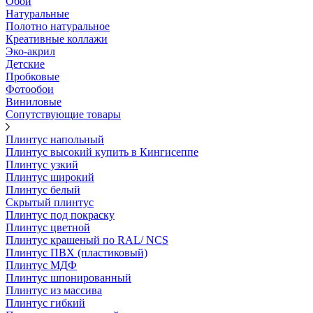
Обои
Натуральные
Полотно натуральное
Креативные коллажи
Эко-акрил
Детские
Пробковые
Фотообои
Виниловые
Сопутствующие товары
Плинтус напольный
Плинтус высокий купить в Кингисеппе
Плинтус узкий
Плинтус широкий
Плинтус белый
Скрытый плинтус
Плинтус под покраску
Плинтус цветной
Плинтус крашеный по RAL/ NCS
Плинтус ПВХ (пластиковый)
Плинтус МДФ
Плинтус шпонированный
Плинтус из массива
Плинтус гибкий