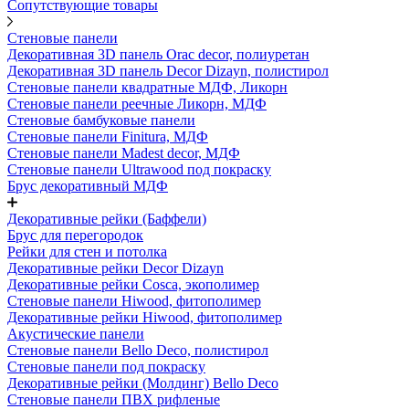
Сопутствующие товары
Стеновые панели
Декоративная 3D панель Orac decor, полиуретан
Декоративная 3D панель Decor Dizayn, полистирол
Стеновые панели квадратные МДФ, Ликорн
Стеновые панели реечные Ликорн, МДФ
Стеновые бамбуковые панели
Стеновые панели Finitura, МДФ
Стеновые панели Madest decor, МДФ
Стеновые панели Ultrawood под покраску
Брус декоративный МДФ
Декоративные рейки (Баффели)
Брус для перегородок
Рейки для стен и потолка
Декоративные рейки Decor Dizayn
Декоративные рейки Cosca, экополимер
Стеновые панели Hiwood, фитополимер
Декоративные рейки Hiwood, фитополимер
Акустические панели
Стеновые панели Bello Deco, полистирол
Стеновые панели под покраску
Декоративные рейки (Молдинг) Bello Deco
Стеновые панели ПВХ рифленые