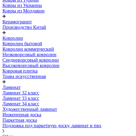
Ковры из Украины
Ковры из Молдавии
Керамогранит
Производство Китай
Ковролин
Ковролин бытовой
Ковролин коммерческий
Низковорсовый ковролин
Средневорсовый ковролин
Высоковорсовый ковролин
Ковровая плитка
Трава искусственная
Ламинат
Ламинат 32 класс
Ламинат 33 класс
Ламинат 34 класс
Художественный ламинат
Инженерная доска
Паркетная доска
Подложка под паркетную доску, ламинат и пвх