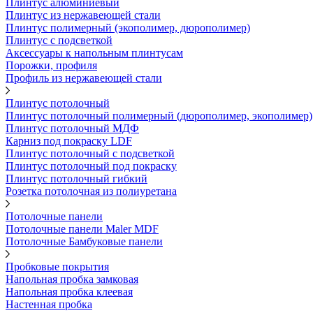
Плинтус алюминиевый
Плинтус из нержавеющей стали
Плинтус полимерный (экополимер, дюрополимер)
Плинтус с подсветкой
Аксессуары к напольным плинтусам
Порожки, профиля
Профиль из нержавеющей стали
Плинтус потолочный
Плинтус потолочный полимерный (дюрополимер, экополимер)
Плинтус потолочный МДФ
Карниз под покраску LDF
Плинтус потолочный с подсветкой
Плинтус потолочный под покраску
Плинтус потолочный гибкий
Розетка потолочная из полиуретана
Потолочные панели
Потолочные панели Maler MDF
Потолочные Бамбуковые панели
Пробковые покрытия
Напольная пробка замковая
Напольная пробка клеевая
Настенная пробка