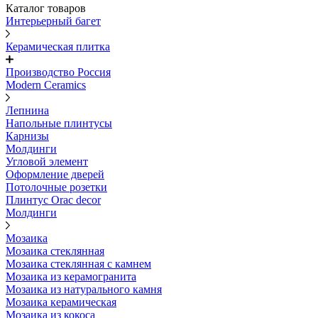
Каталог товаров
Интерьерный багет
Керамическая плитка
Производство Россия
Modern Ceramics
Лепнина
Напольные плинтусы
Карнизы
Молдинги
Угловой элемент
Оформление дверей
Потолочные розетки
Плинтус Orac decor
Молдинги
Мозаика
Мозаика стеклянная
Мозаика стеклянная с камнем
Мозаика из керамогранита
Мозаика из натурального камня
Мозаика керамическая
Мозаика из кокоса