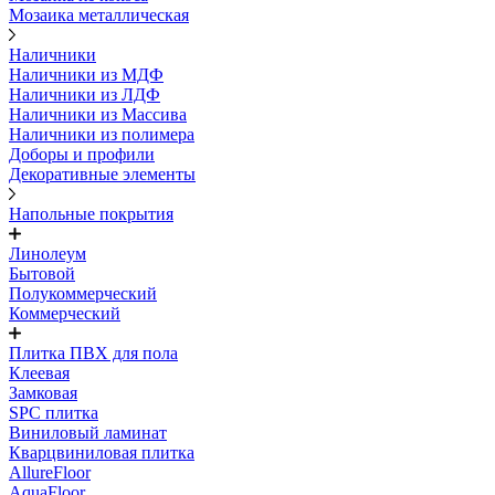
Мозаика металлическая
Наличники
Наличники из МДФ
Наличники из ЛДФ
Наличники из Массива
Наличники из полимера
Доборы и профили
Декоративные элементы
Напольные покрытия
Линолеум
Бытовой
Полукоммерческий
Коммерческий
Плитка ПВХ для пола
Клеевая
Замковая
SPC плитка
Виниловый ламинат
Кварцвиниловая плитка
AllureFloor
AquaFloor