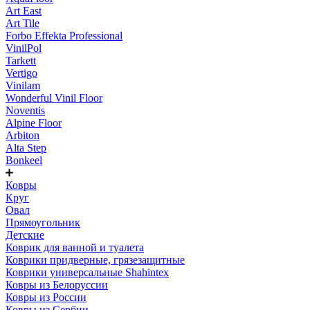
Art East
Art Tile
Forbo Effekta Professional
VinilPol
Tarkett
Vertigo
Vinilam
Wonderful Vinil Floor
Noventis
Alpine Floor
Arbiton
Alta Step
Bonkeel
Ковры
Круг
Овал
Прямоугольник
Детские
Коврик для ванной и туалета
Коврики придверные, грязезащитные
Коврики универсальные Shahintex
Ковры из Белоруссии
Ковры из России
Ковры из Сербии