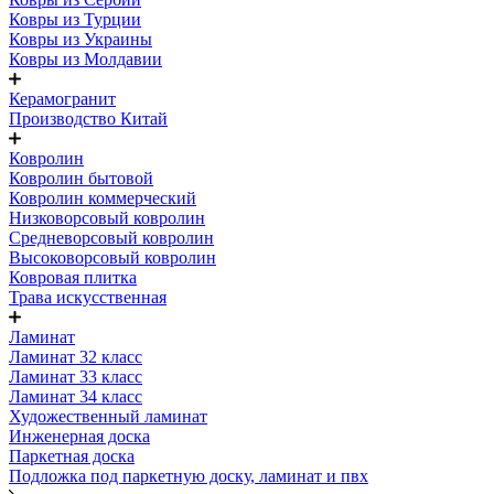
Ковры из Турции
Ковры из Украины
Ковры из Молдавии
Керамогранит
Производство Китай
Ковролин
Ковролин бытовой
Ковролин коммерческий
Низковорсовый ковролин
Средневорсовый ковролин
Высоковорсовый ковролин
Ковровая плитка
Трава искусственная
Ламинат
Ламинат 32 класс
Ламинат 33 класс
Ламинат 34 класс
Художественный ламинат
Инженерная доска
Паркетная доска
Подложка под паркетную доску, ламинат и пвх