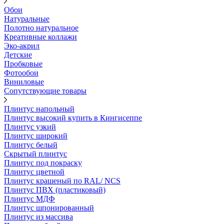
Обои
Натуральные
Полотно натуральное
Креативные коллажи
Эко-акрил
Детские
Пробковые
Фотообои
Виниловые
Сопутствующие товары
Плинтус напольный
Плинтус высокий купить в Кингисеппе
Плинтус узкий
Плинтус широкий
Плинтус белый
Скрытый плинтус
Плинтус под покраску
Плинтус цветной
Плинтус крашеный по RAL/ NCS
Плинтус ПВХ (пластиковый)
Плинтус МДФ
Плинтус шпонированный
Плинтус из массива