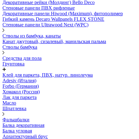
Декоративные рейки (Молдинг) Bello Deco
Стеновые панели ПВХ рифленые
Декоративные панели Hiwood (Maximum), фитополимер
Гибкий камень Decaro Wallpanels FLEX STONE
Стеновые панели Ultrawood Next (WPC)
Стволы из бамбука, канаты
Канат джутовый, сизалевый, манильская пальма
Стволы бамбука
Средства для пола
Грунтовка
Клей для паркета, ПВХ, натур. линолеума
Adesiv (Италия)
Forbo (Германия)
Хомакол (Россия)
Лак для паркета
Масло
Шпатлевка
Фальшбалки
Балка декоративная
Балка угловая
Архитектурный брус