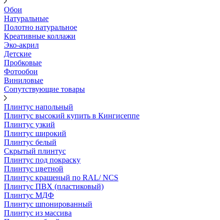
Обои
Натуральные
Полотно натуральное
Креативные коллажи
Эко-акрил
Детские
Пробковые
Фотообои
Виниловые
Сопутствующие товары
Плинтус напольный
Плинтус высокий купить в Кингисеппе
Плинтус узкий
Плинтус широкий
Плинтус белый
Скрытый плинтус
Плинтус под покраску
Плинтус цветной
Плинтус крашеный по RAL/ NCS
Плинтус ПВХ (пластиковый)
Плинтус МДФ
Плинтус шпонированный
Плинтус из массива