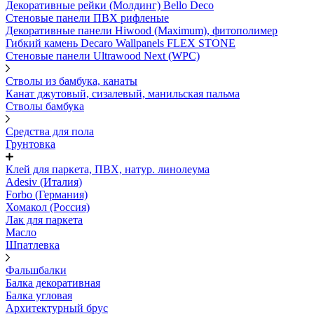
Декоративные рейки (Молдинг) Bello Deco
Стеновые панели ПВХ рифленые
Декоративные панели Hiwood (Maximum), фитополимер
Гибкий камень Decaro Wallpanels FLEX STONE
Стеновые панели Ultrawood Next (WPC)
Стволы из бамбука, канаты
Канат джутовый, сизалевый, манильская пальма
Стволы бамбука
Средства для пола
Грунтовка
Клей для паркета, ПВХ, натур. линолеума
Adesiv (Италия)
Forbo (Германия)
Хомакол (Россия)
Лак для паркета
Масло
Шпатлевка
Фальшбалки
Балка декоративная
Балка угловая
Архитектурный брус