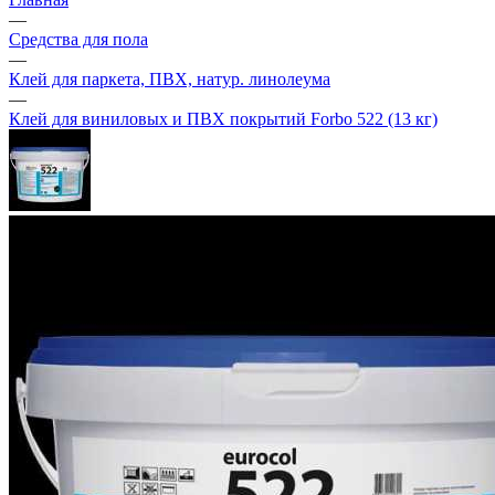
—
Средства для пола
—
Клей для паркета, ПВХ, натур. линолеума
—
Клей для виниловых и ПВХ покрытий Forbo 522 (13 кг)