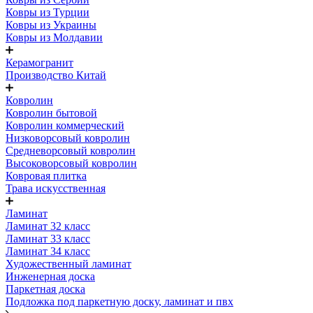
Ковры из Турции
Ковры из Украины
Ковры из Молдавии
Керамогранит
Производство Китай
Ковролин
Ковролин бытовой
Ковролин коммерческий
Низковорсовый ковролин
Средневорсовый ковролин
Высоковорсовый ковролин
Ковровая плитка
Трава искусственная
Ламинат
Ламинат 32 класс
Ламинат 33 класс
Ламинат 34 класс
Художественный ламинат
Инженерная доска
Паркетная доска
Подложка под паркетную доску, ламинат и пвх