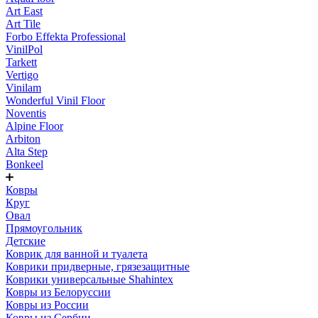
Art East
Art Tile
Forbo Effekta Professional
VinilPol
Tarkett
Vertigo
Vinilam
Wonderful Vinil Floor
Noventis
Alpine Floor
Arbiton
Alta Step
Bonkeel
Ковры
Круг
Овал
Прямоугольник
Детские
Коврик для ванной и туалета
Коврики придверные, грязезащитные
Коврики универсальные Shahintex
Ковры из Белоруссии
Ковры из России
Ковры из Сербии