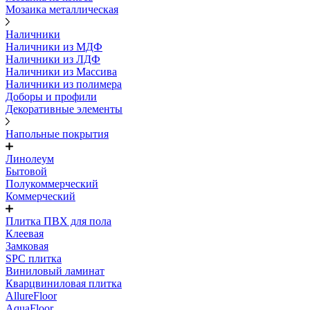
Мозаика металлическая
Наличники
Наличники из МДФ
Наличники из ЛДФ
Наличники из Массива
Наличники из полимера
Доборы и профили
Декоративные элементы
Напольные покрытия
Линолеум
Бытовой
Полукоммерческий
Коммерческий
Плитка ПВХ для пола
Клеевая
Замковая
SPC плитка
Виниловый ламинат
Кварцвиниловая плитка
AllureFloor
AquaFloor