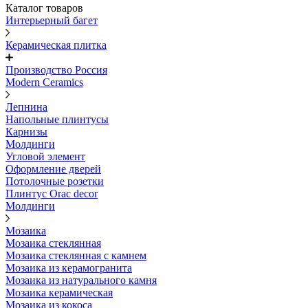
Каталог товаров
Интерьерный багет
Керамическая плитка
Производство Россия
Modern Ceramics
Лепнина
Напольные плинтусы
Карнизы
Молдинги
Угловой элемент
Оформление дверей
Потолочные розетки
Плинтус Orac decor
Молдинги
Мозаика
Мозаика стеклянная
Мозаика стеклянная с камнем
Мозаика из керамогранита
Мозаика из натурального камня
Мозаика керамическая
Мозаика из кокоса