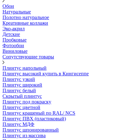
Обои
Натуральные
Полотно натуральное
Креативные коллажи
Эко-акрил
Детские
Пробковые
Фотообои
Виниловые
Сопутствующие товары
Плинтус напольный
Плинтус высокий купить в Кингисеппе
Плинтус узкий
Плинтус широкий
Плинтус белый
Скрытый плинтус
Плинтус под покраску
Плинтус цветной
Плинтус крашеный по RAL/ NCS
Плинтус ПВХ (пластиковый)
Плинтус МДФ
Плинтус шпонированный
Плинтус из массива