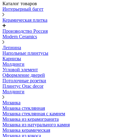
Каталог товаров
Интерьерный багет
Керамическая плитка
Производство Россия
Modern Ceramics
Лепнина
Напольные плинтусы
Карнизы
Молдинги
Угловой элемент
Оформление дверей
Потолочные розетки
Плинтус Orac decor
Молдинги
Мозаика
Мозаика стеклянная
Мозаика стеклянная с камнем
Мозаика из керамогранита
Мозаика из натурального камня
Мозаика керамическая
Мозаика из кокоса