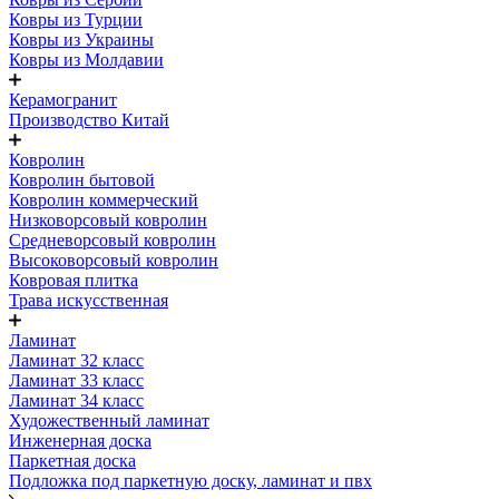
Ковры из Турции
Ковры из Украины
Ковры из Молдавии
Керамогранит
Производство Китай
Ковролин
Ковролин бытовой
Ковролин коммерческий
Низковорсовый ковролин
Средневорсовый ковролин
Высоковорсовый ковролин
Ковровая плитка
Трава искусственная
Ламинат
Ламинат 32 класс
Ламинат 33 класс
Ламинат 34 класс
Художественный ламинат
Инженерная доска
Паркетная доска
Подложка под паркетную доску, ламинат и пвх