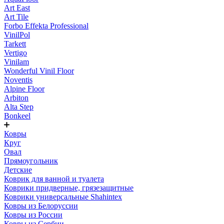
Art East
Art Tile
Forbo Effekta Professional
VinilPol
Tarkett
Vertigo
Vinilam
Wonderful Vinil Floor
Noventis
Alpine Floor
Arbiton
Alta Step
Bonkeel
Ковры
Круг
Овал
Прямоугольник
Детские
Коврик для ванной и туалета
Коврики придверные, грязезащитные
Коврики универсальные Shahintex
Ковры из Белоруссии
Ковры из России
Ковры из Сербии