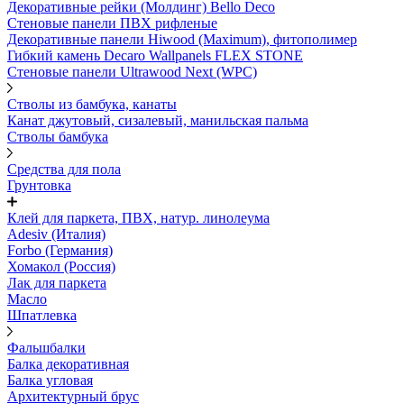
Декоративные рейки (Молдинг) Bello Deco
Стеновые панели ПВХ рифленые
Декоративные панели Hiwood (Maximum), фитополимер
Гибкий камень Decaro Wallpanels FLEX STONE
Стеновые панели Ultrawood Next (WPC)
Стволы из бамбука, канаты
Канат джутовый, сизалевый, манильская пальма
Стволы бамбука
Средства для пола
Грунтовка
Клей для паркета, ПВХ, натур. линолеума
Adesiv (Италия)
Forbo (Германия)
Хомакол (Россия)
Лак для паркета
Масло
Шпатлевка
Фальшбалки
Балка декоративная
Балка угловая
Архитектурный брус