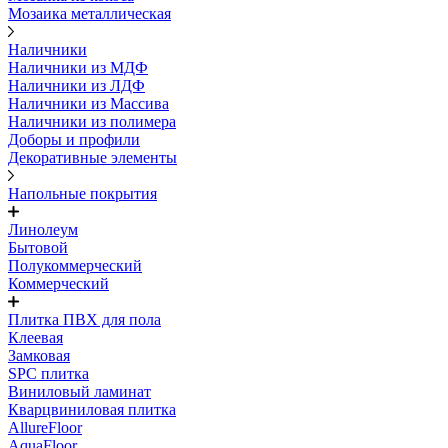
Мозаика металлическая
Наличники
Наличники из МДФ
Наличники из ЛДФ
Наличники из Массива
Наличники из полимера
Доборы и профили
Декоративные элементы
Напольные покрытия
Линолеум
Бытовой
Полукоммерческий
Коммерческий
Плитка ПВХ для пола
Клеевая
Замковая
SPC плитка
Виниловый ламинат
Кварцвиниловая плитка
AllureFloor
AquaFloor