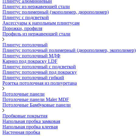
Плинтус алюминиевый
Плинтус из нержавеющей стали
Плинтус полимерный (экополимер, дюрополимер)
Плинтус с подсветкой
Аксессуары к напольным плинтусам
Порожки, профиля
Профиль из нержавеющей стали
Плинтус потолочный
Плинтус потолочный полимерный (дюрополимер, экополимер)
Плинтус потолочный МДФ
Карниз под покраску LDF
Плинтус потолочный с подсветкой
Плинтус потолочный под покраску
Плинтус потолочный гибкий
Розетка потолочная из полиуретана
Потолочные панели
Потолочные панели Maler MDF
Потолочные Бамбуковые панели
Пробковые покрытия
Напольная пробка замковая
Напольная пробка клеевая
Настенная пробка