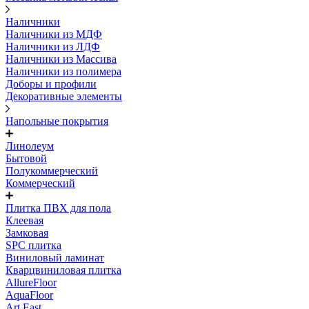
Наличники
Наличники из МДФ
Наличники из ЛДФ
Наличники из Массива
Наличники из полимера
Доборы и профили
Декоративные элементы
Напольные покрытия
Линолеум
Бытовой
Полукоммерческий
Коммерческий
Плитка ПВХ для пола
Клеевая
Замковая
SPC плитка
Виниловый ламинат
Кварцвиниловая плитка
AllureFloor
AquaFloor
Art East