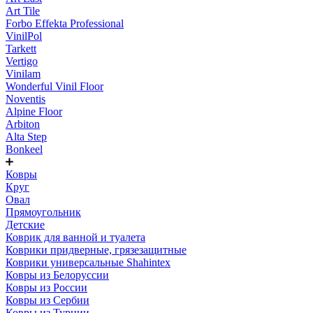
Art Tile
Forbo Effekta Professional
VinilPol
Tarkett
Vertigo
Vinilam
Wonderful Vinil Floor
Noventis
Alpine Floor
Arbiton
Alta Step
Bonkeel
Ковры
Круг
Овал
Прямоугольник
Детские
Коврик для ванной и туалета
Коврики придверные, грязезащитные
Коврики универсальные Shahintex
Ковры из Белоруссии
Ковры из России
Ковры из Сербии
Ковры из Турции