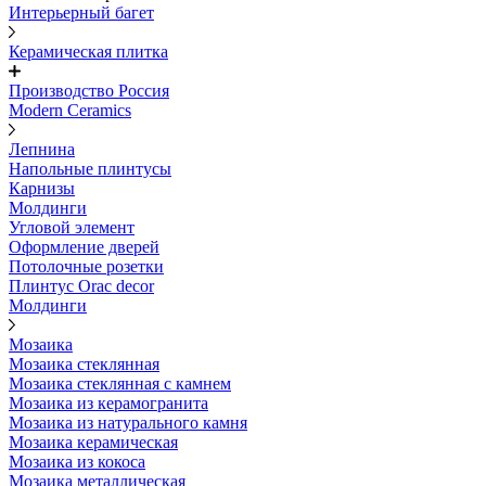
Интерьерный багет
Керамическая плитка
Производство Россия
Modern Ceramics
Лепнина
Напольные плинтусы
Карнизы
Молдинги
Угловой элемент
Оформление дверей
Потолочные розетки
Плинтус Orac decor
Молдинги
Мозаика
Мозаика стеклянная
Мозаика стеклянная с камнем
Мозаика из керамогранита
Мозаика из натурального камня
Мозаика керамическая
Мозаика из кокоса
Мозаика металлическая