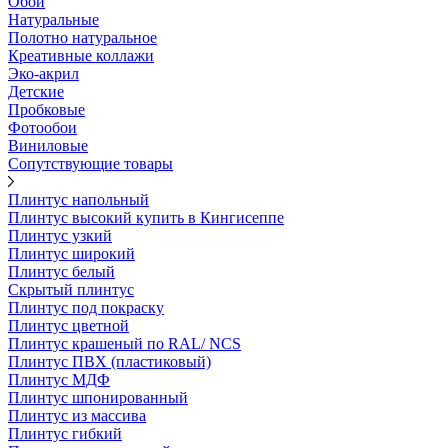
Обои
Натуральные
Полотно натуральное
Креативные коллажи
Эко-акрил
Детские
Пробковые
Фотообои
Виниловые
Сопутствующие товары
Плинтус напольный
Плинтус высокий купить в Кингисеппе
Плинтус узкий
Плинтус широкий
Плинтус белый
Скрытый плинтус
Плинтус под покраску
Плинтус цветной
Плинтус крашеный по RAL/ NCS
Плинтус ПВХ (пластиковый)
Плинтус МДФ
Плинтус шпонированный
Плинтус из массива
Плинтус гибкий