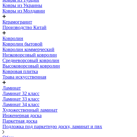
Ковры из Украины
Ковры из Молдавии
Керамогранит
Производство Китай
Ковролин
Ковролин бытовой
Ковролин коммерческий
Низковорсовый ковролин
Средневорсовый ковролин
Высоковорсовый ковролин
Ковровая плитка
Трава искусственная
Ламинат
Ламинат 32 класс
Ламинат 33 класс
Ламинат 34 класс
Художественный ламинат
Инженерная доска
Паркетная доска
Подложка под паркетную доску, ламинат и пвх