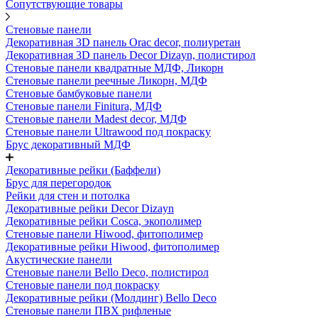
Сопутствующие товары
Стеновые панели
Декоративная 3D панель Orac decor, полиуретан
Декоративная 3D панель Decor Dizayn, полистирол
Стеновые панели квадратные МДФ, Ликорн
Стеновые панели реечные Ликорн, МДФ
Стеновые бамбуковые панели
Стеновые панели Finitura, МДФ
Стеновые панели Madest decor, МДФ
Стеновые панели Ultrawood под покраску
Брус декоративный МДФ
Декоративные рейки (Баффели)
Брус для перегородок
Рейки для стен и потолка
Декоративные рейки Decor Dizayn
Декоративные рейки Cosca, экополимер
Стеновые панели Hiwood, фитополимер
Декоративные рейки Hiwood, фитополимер
Акустические панели
Стеновые панели Bello Deco, полистирол
Стеновые панели под покраску
Декоративные рейки (Молдинг) Bello Deco
Стеновые панели ПВХ рифленые