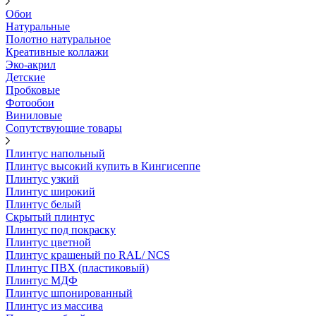
Обои
Натуральные
Полотно натуральное
Креативные коллажи
Эко-акрил
Детские
Пробковые
Фотообои
Виниловые
Сопутствующие товары
Плинтус напольный
Плинтус высокий купить в Кингисеппе
Плинтус узкий
Плинтус широкий
Плинтус белый
Скрытый плинтус
Плинтус под покраску
Плинтус цветной
Плинтус крашеный по RAL/ NCS
Плинтус ПВХ (пластиковый)
Плинтус МДФ
Плинтус шпонированный
Плинтус из массива