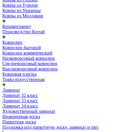
Ковры из Турции
Ковры из Украины
Ковры из Молдавии
Керамогранит
Производство Китай
Ковролин
Ковролин бытовой
Ковролин коммерческий
Низковорсовый ковролин
Средневорсовый ковролин
Высоковорсовый ковролин
Ковровая плитка
Трава искусственная
Ламинат
Ламинат 32 класс
Ламинат 33 класс
Ламинат 34 класс
Художественный ламинат
Инженерная доска
Паркетная доска
Подложка под паркетную доску, ламинат и пвх