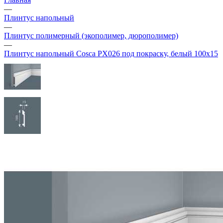
—
Плинтус напольный
—
Плинтус полимерный (экополимер, дюрополимер)
—
Плинтус напольный Cosca PX026 под покраску, белый 100х15