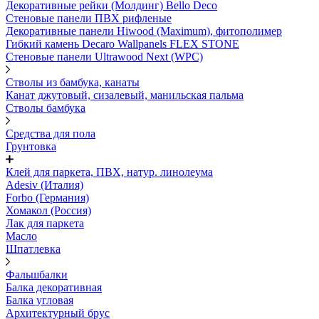
Декоративные рейки (Молдинг) Bello Deco
Стеновые панели ПВХ рифленые
Декоративные панели Hiwood (Maximum), фитополимер
Гибкий камень Decaro Wallpanels FLEX STONE
Стеновые панели Ultrawood Next (WPC)
Стволы из бамбука, канаты
Канат джутовый, сизалевый, манильская пальма
Стволы бамбука
Средства для пола
Грунтовка
Клей для паркета, ПВХ, натур. линолеума
Adesiv (Италия)
Forbo (Германия)
Хомакол (Россия)
Лак для паркета
Масло
Шпатлевка
Фальшбалки
Балка декоративная
Балка угловая
Архитектурный брус