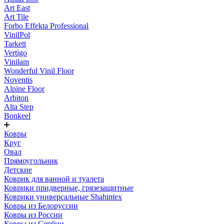
Art East
Art Tile
Forbo Effekta Professional
VinilPol
Tarkett
Vertigo
Vinilam
Wonderful Vinil Floor
Noventis
Alpine Floor
Arbiton
Alta Step
Bonkeel
Ковры
Круг
Овал
Прямоугольник
Детские
Коврик для ванной и туалета
Коврики придверные, грязезащитные
Коврики универсальные Shahintex
Ковры из Белоруссии
Ковры из России
Ковры из Сербии