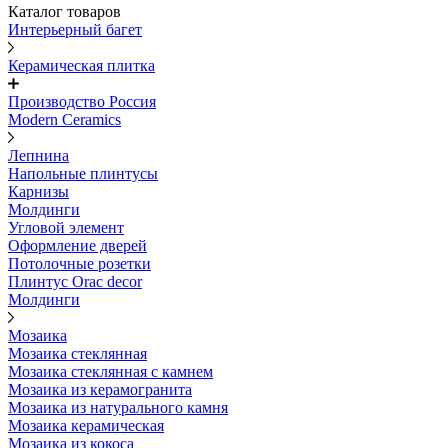
Каталог товаров
Интерьерный багет
Керамическая плитка
Производство Россия
Modern Ceramics
Лепнина
Напольные плинтусы
Карнизы
Молдинги
Угловой элемент
Оформление дверей
Потолочные розетки
Плинтус Orac decor
Молдинги
Мозаика
Мозаика стеклянная
Мозаика стеклянная с камнем
Мозаика из керамогранита
Мозаика из натурального камня
Мозаика керамическая
Мозаика из кокоса