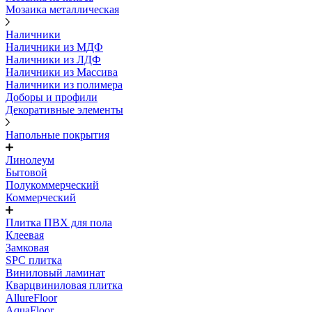
Мозаика металлическая
Наличники
Наличники из МДФ
Наличники из ЛДФ
Наличники из Массива
Наличники из полимера
Доборы и профили
Декоративные элементы
Напольные покрытия
Линолеум
Бытовой
Полукоммерческий
Коммерческий
Плитка ПВХ для пола
Клеевая
Замковая
SPC плитка
Виниловый ламинат
Кварцвиниловая плитка
AllureFloor
AquaFloor