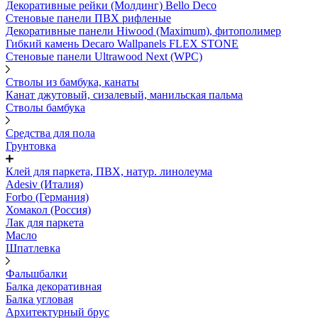
Декоративные рейки (Молдинг) Bello Deco
Стеновые панели ПВХ рифленые
Декоративные панели Hiwood (Maximum), фитополимер
Гибкий камень Decaro Wallpanels FLEX STONE
Стеновые панели Ultrawood Next (WPC)
Стволы из бамбука, канаты
Канат джутовый, сизалевый, манильская пальма
Стволы бамбука
Средства для пола
Грунтовка
Клей для паркета, ПВХ, натур. линолеума
Adesiv (Италия)
Forbo (Германия)
Хомакол (Россия)
Лак для паркета
Масло
Шпатлевка
Фальшбалки
Балка декоративная
Балка угловая
Архитектурный брус