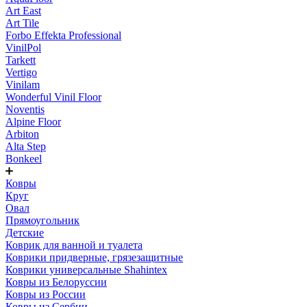
Art East
Art Tile
Forbo Effekta Professional
VinilPol
Tarkett
Vertigo
Vinilam
Wonderful Vinil Floor
Noventis
Alpine Floor
Arbiton
Alta Step
Bonkeel
Ковры
Круг
Овал
Прямоугольник
Детские
Коврик для ванной и туалета
Коврики придверные, грязезащитные
Коврики универсальные Shahintex
Ковры из Белоруссии
Ковры из России
Ковры из Сербии