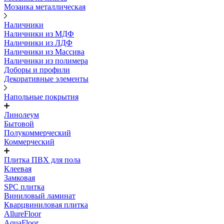
Мозаика металлическая
Наличники
Наличники из МДФ
Наличники из ЛДФ
Наличники из Массива
Наличники из полимера
Доборы и профили
Декоративные элементы
Напольные покрытия
Линолеум
Бытовой
Полукоммерческий
Коммерческий
Плитка ПВХ для пола
Клеевая
Замковая
SPC плитка
Виниловый ламинат
Кварцвиниловая плитка
AllureFloor
AquaFloor