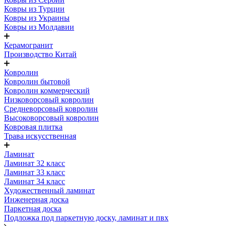
Ковры из Турции
Ковры из Украины
Ковры из Молдавии
Керамогранит
Производство Китай
Ковролин
Ковролин бытовой
Ковролин коммерческий
Низковорсовый ковролин
Средневорсовый ковролин
Высоковорсовый ковролин
Ковровая плитка
Трава искусственная
Ламинат
Ламинат 32 класс
Ламинат 33 класс
Ламинат 34 класс
Художественный ламинат
Инженерная доска
Паркетная доска
Подложка под паркетную доску, ламинат и пвх