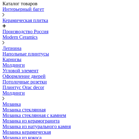
Каталог товаров
Интерьерный багет
Керамическая плитка
Производство Россия
Modern Ceramics
Лепнина
Напольные плинтусы
Карнизы
Молдинги
Угловой элемент
Оформление дверей
Потолочные розетки
Плинтус Orac decor
Молдинги
Мозаика
Мозаика стеклянная
Мозаика стеклянная с камнем
Мозаика из керамогранита
Мозаика из натурального камня
Мозаика керамическая
Мозаика из кокоса