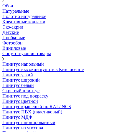
Обои
Натуральные
Полотно натуральное
Креативные коллажи
Эко-акрил
Детские
Пробковые
Фотообои
Виниловые
Сопутствующие товары
Плинтус напольный
Плинтус высокий купить в Кингисеппе
Плинтус узкий
Плинтус широкий
Плинтус белый
Скрытый плинтус
Плинтус под покраску
Плинтус цветной
Плинтус крашеный по RAL/ NCS
Плинтус ПВХ (пластиковый)
Плинтус МДФ
Плинтус шпонированный
Плинтус из массива