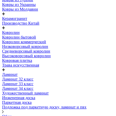
Ковры из Украины
Ковры из Молдавии
Керамогранит
Производство Китай
Ковролин
Ковролин бытовой
Ковролин коммерческий
Низковорсовый ковролин
Средневорсовый ковролин
Высоковорсовый ковролин
Ковровая плитка
Трава искусственная
Ламинат
Ламинат 32 класс
Ламинат 33 класс
Ламинат 34 класс
Художественный ламинат
Инженерная доска
Паркетная доска
Подложка под паркетную доску, ламинат и пвх