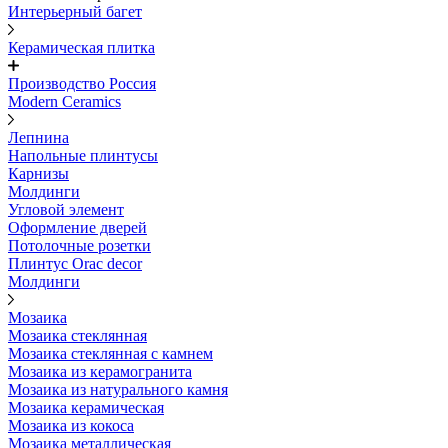
Интерьерный багет
Керамическая плитка
Производство Россия
Modern Ceramics
Лепнина
Напольные плинтусы
Карнизы
Молдинги
Угловой элемент
Оформление дверей
Потолочные розетки
Плинтус Orac decor
Молдинги
Мозаика
Мозаика стеклянная
Мозаика стеклянная с камнем
Мозаика из керамогранита
Мозаика из натурального камня
Мозаика керамическая
Мозаика из кокоса
Мозаика металлическая