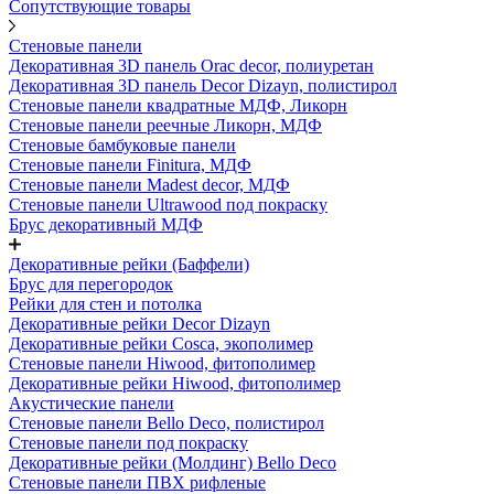
Сопутствующие товары
Стеновые панели
Декоративная 3D панель Orac decor, полиуретан
Декоративная 3D панель Decor Dizayn, полистирол
Стеновые панели квадратные МДФ, Ликорн
Стеновые панели реечные Ликорн, МДФ
Стеновые бамбуковые панели
Стеновые панели Finitura, МДФ
Стеновые панели Madest decor, МДФ
Стеновые панели Ultrawood под покраску
Брус декоративный МДФ
Декоративные рейки (Баффели)
Брус для перегородок
Рейки для стен и потолка
Декоративные рейки Decor Dizayn
Декоративные рейки Cosca, экополимер
Стеновые панели Hiwood, фитополимер
Декоративные рейки Hiwood, фитополимер
Акустические панели
Стеновые панели Bello Deco, полистирол
Стеновые панели под покраску
Декоративные рейки (Молдинг) Bello Deco
Стеновые панели ПВХ рифленые