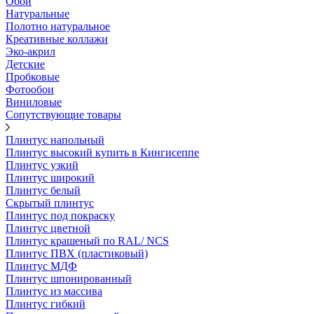
Обои
Натуральные
Полотно натуральное
Креативные коллажи
Эко-акрил
Детские
Пробковые
Фотообои
Виниловые
Сопутствующие товары
Плинтус напольный
Плинтус высокий купить в Кингисеппе
Плинтус узкий
Плинтус широкий
Плинтус белый
Скрытый плинтус
Плинтус под покраску
Плинтус цветной
Плинтус крашеный по RAL/ NCS
Плинтус ПВХ (пластиковый)
Плинтус МДФ
Плинтус шпонированный
Плинтус из массива
Плинтус гибкий