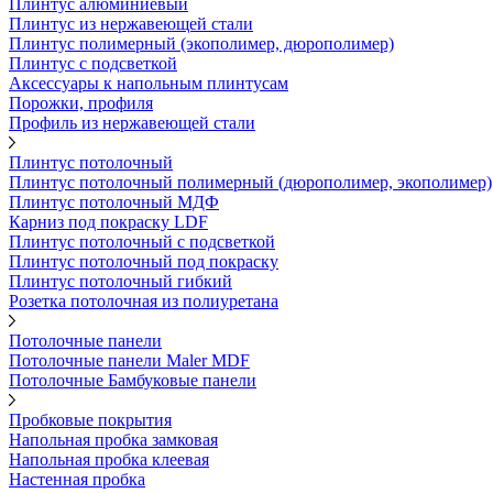
Плинтус алюминиевый
Плинтус из нержавеющей стали
Плинтус полимерный (экополимер, дюрополимер)
Плинтус с подсветкой
Аксессуары к напольным плинтусам
Порожки, профиля
Профиль из нержавеющей стали
Плинтус потолочный
Плинтус потолочный полимерный (дюрополимер, экополимер)
Плинтус потолочный МДФ
Карниз под покраску LDF
Плинтус потолочный с подсветкой
Плинтус потолочный под покраску
Плинтус потолочный гибкий
Розетка потолочная из полиуретана
Потолочные панели
Потолочные панели Maler MDF
Потолочные Бамбуковые панели
Пробковые покрытия
Напольная пробка замковая
Напольная пробка клеевая
Настенная пробка