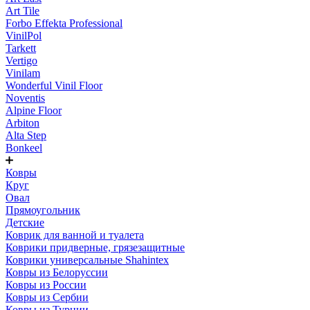
Art Tile
Forbo Effekta Professional
VinilPol
Tarkett
Vertigo
Vinilam
Wonderful Vinil Floor
Noventis
Alpine Floor
Arbiton
Alta Step
Bonkeel
Ковры
Круг
Овал
Прямоугольник
Детские
Коврик для ванной и туалета
Коврики придверные, грязезащитные
Коврики универсальные Shahintex
Ковры из Белоруссии
Ковры из России
Ковры из Сербии
Ковры из Турции