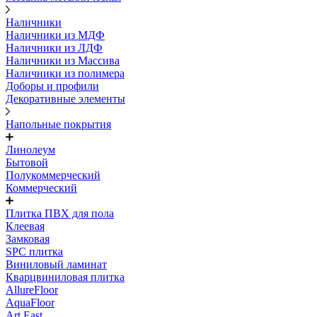
Наличники
Наличники из МДФ
Наличники из ЛДФ
Наличники из Массива
Наличники из полимера
Доборы и профили
Декоративные элементы
Напольные покрытия
Линолеум
Бытовой
Полукоммерческий
Коммерческий
Плитка ПВХ для пола
Клеевая
Замковая
SPC плитка
Виниловый ламинат
Кварцвиниловая плитка
AllureFloor
AquaFloor
Art East