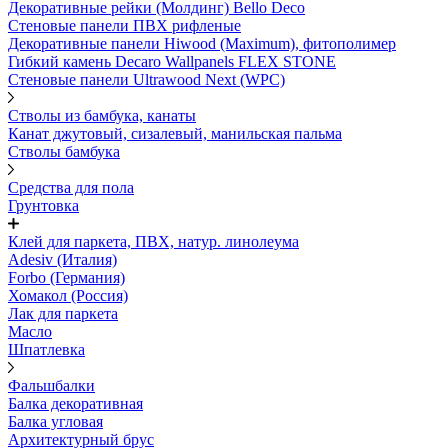
Декоративные рейки (Молдинг) Bello Deco
Стеновые панели ПВХ рифленые
Декоративные панели Hiwood (Maximum), фитополимер
Гибкий камень Decaro Wallpanels FLEX STONE
Стеновые панели Ultrawood Next (WPC)
Стволы из бамбука, канаты
Канат джутовый, сизалевый, манильская пальма
Стволы бамбука
Средства для пола
Грунтовка
Клей для паркета, ПВХ, натур. линолеума
Adesiv (Италия)
Forbo (Германия)
Хомакол (Россия)
Лак для паркета
Масло
Шпатлевка
Фальшбалки
Балка декоративная
Балка угловая
Архитектурный брус