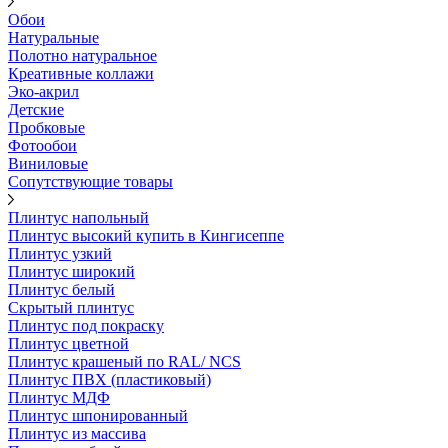
Обои
Натуральные
Полотно натуральное
Креативные коллажи
Эко-акрил
Детские
Пробковые
Фотообои
Виниловые
Сопутствующие товары
Плинтус напольный
Плинтус высокий купить в Кингисеппе
Плинтус узкий
Плинтус широкий
Плинтус белый
Скрытый плинтус
Плинтус под покраску
Плинтус цветной
Плинтус крашеный по RAL/ NCS
Плинтус ПВХ (пластиковый)
Плинтус МДФ
Плинтус шпонированный
Плинтус из массива