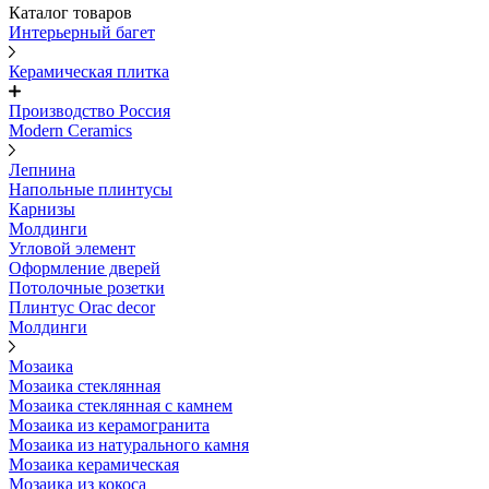
Каталог товаров
Интерьерный багет
Керамическая плитка
Производство Россия
Modern Ceramics
Лепнина
Напольные плинтусы
Карнизы
Молдинги
Угловой элемент
Оформление дверей
Потолочные розетки
Плинтус Orac decor
Молдинги
Мозаика
Мозаика стеклянная
Мозаика стеклянная с камнем
Мозаика из керамогранита
Мозаика из натурального камня
Мозаика керамическая
Мозаика из кокоса