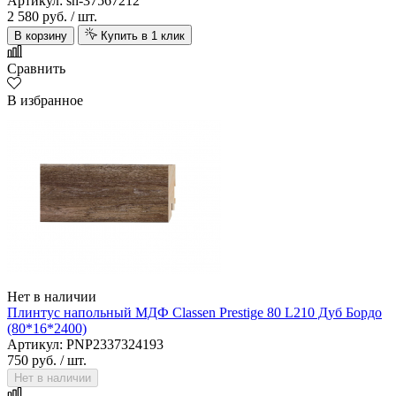
Артикул: sn-37567212
2 580 руб.
/ шт.
В корзину
Купить в 1 клик
Сравнить
В избранное
Нет в наличии
Плинтус напольный МДФ Classen Prestige 80 L210 Дуб Бордо
(80*16*2400)
Артикул: PNP2337324193
750 руб.
/ шт.
Нет в наличии