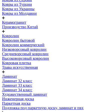
Ковры из Турции
Ковры из Украины
Ковры из Молдавии
Керамогранит
Производство Китай
Ковролин
Ковролин бытовой
Ковролин коммерческий
Низковорсовый ковролин
Средневорсовый ковролин
Высоковорсовый ковролин
Ковровая плитка
Трава искусственная
Ламинат
Ламинат 32 класс
Ламинат 33 класс
Ламинат 34 класс
Художественный ламинат
Инженерная доска
Паркетная доска
Подложка под паркетную доску, ламинат и пвх