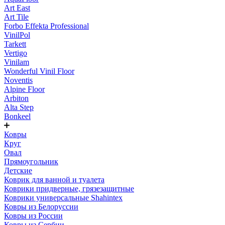
Art East
Art Tile
Forbo Effekta Professional
VinilPol
Tarkett
Vertigo
Vinilam
Wonderful Vinil Floor
Noventis
Alpine Floor
Arbiton
Alta Step
Bonkeel
Ковры
Круг
Овал
Прямоугольник
Детские
Коврик для ванной и туалета
Коврики придверные, грязезащитные
Коврики универсальные Shahintex
Ковры из Белоруссии
Ковры из России
Ковры из Сербии