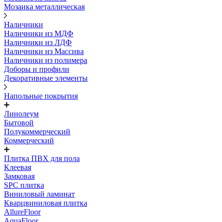
Мозаика металлическая
Наличники
Наличники из МДФ
Наличники из ЛДФ
Наличники из Массива
Наличники из полимера
Доборы и профили
Декоративные элементы
Напольные покрытия
Линолеум
Бытовой
Полукоммерческий
Коммерческий
Плитка ПВХ для пола
Клеевая
Замковая
SPC плитка
Виниловый ламинат
Кварцвиниловая плитка
AllureFloor
AquaFloor