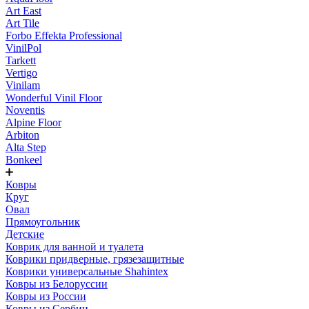
Art East
Art Tile
Forbo Effekta Professional
VinilPol
Tarkett
Vertigo
Vinilam
Wonderful Vinil Floor
Noventis
Alpine Floor
Arbiton
Alta Step
Bonkeel
Ковры
Круг
Овал
Прямоугольник
Детские
Коврик для ванной и туалета
Коврики придверные, грязезащитные
Коврики универсальные Shahintex
Ковры из Белоруссии
Ковры из России
Ковры из Сербии