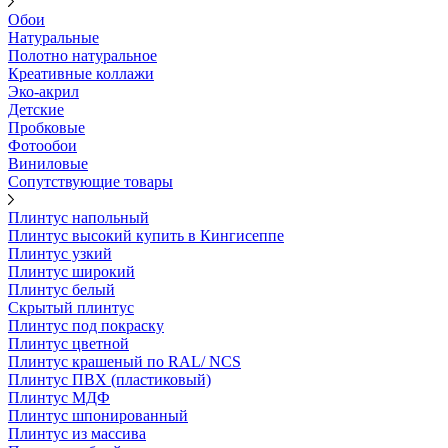
Обои
Натуральные
Полотно натуральное
Креативные коллажи
Эко-акрил
Детские
Пробковые
Фотообои
Виниловые
Сопутствующие товары
Плинтус напольный
Плинтус высокий купить в Кингисеппе
Плинтус узкий
Плинтус широкий
Плинтус белый
Скрытый плинтус
Плинтус под покраску
Плинтус цветной
Плинтус крашеный по RAL/ NCS
Плинтус ПВХ (пластиковый)
Плинтус МДФ
Плинтус шпонированный
Плинтус из массива