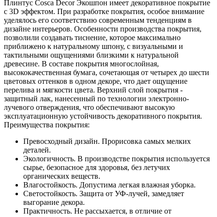
Плинтус Cosca Decor Экошпон имеет декоративное покрытие
c 3D эффектом. При разработке покрытия, особое внимание
уделялось его соответствию современным тенденциям в
дизайне интерьеров. Особенности производства покрытия,
позволили создавать тиснение, которое максимально
приближено к натуральному шпону, с визуальными и
тактильными ощущениями близкими к натуральной
древесине. В составе покрытия многослойная,
высококачественная бумага, сочетающая от четырех до шести
цветовых оттенков в одном декоре, что дает ощущение
перелива и мягкости цвета. Верхний слой покрытия -
защитный лак, нанесенный по технологии электронно-
лучевого отверждения, что обеспечивают высокую
эксплуатационную устойчивость декоративного покрытия.
Преимущества покрытия:
Превосходный дизайн. Прорисовка самых мелких
деталей.
Экологичность. В производстве покрытия используется
сырье, безопасное для здоровья, без летучих
органических веществ.
Влагостойкость. Допустима легкая влажная уборка.
Светостойкость. Защита от УФ-лучей, замедляет
выгорание декора.
Практичность. Не рассыхается, в отличие от