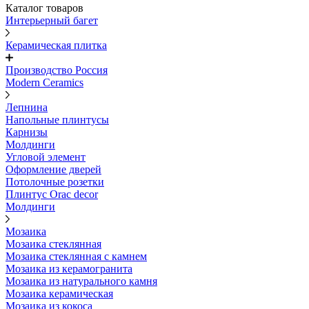
Каталог товаров
Интерьерный багет
Керамическая плитка
Производство Россия
Modern Ceramics
Лепнина
Напольные плинтусы
Карнизы
Молдинги
Угловой элемент
Оформление дверей
Потолочные розетки
Плинтус Orac decor
Молдинги
Мозаика
Мозаика стеклянная
Мозаика стеклянная с камнем
Мозаика из керамогранита
Мозаика из натурального камня
Мозаика керамическая
Мозаика из кокоса