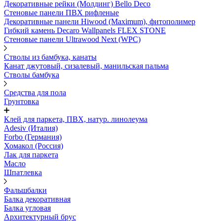
Декоративные рейки (Молдинг) Bello Deco
Стеновые панели ПВХ рифленые
Декоративные панели Hiwood (Maximum), фитополимер
Гибкий камень Decaro Wallpanels FLEX STONE
Стеновые панели Ultrawood Next (WPC)
Стволы из бамбука, канаты
Канат джутовый, сизалевый, манильская пальма
Стволы бамбука
Средства для пола
Грунтовка
Клей для паркета, ПВХ, натур. линолеума
Adesiv (Италия)
Forbo (Германия)
Хомакол (Россия)
Лак для паркета
Масло
Шпатлевка
Фальшбалки
Балка декоративная
Балка угловая
Архитектурный брус