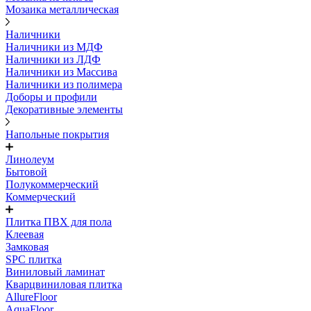
Мозаика металлическая
Наличники
Наличники из МДФ
Наличники из ЛДФ
Наличники из Массива
Наличники из полимера
Доборы и профили
Декоративные элементы
Напольные покрытия
Линолеум
Бытовой
Полукоммерческий
Коммерческий
Плитка ПВХ для пола
Клеевая
Замковая
SPC плитка
Виниловый ламинат
Кварцвиниловая плитка
AllureFloor
AquaFloor