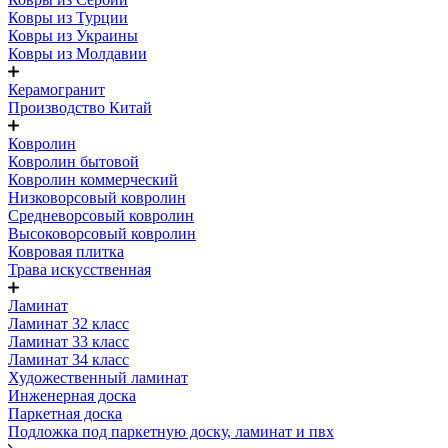
Ковры из Турции
Ковры из Украины
Ковры из Молдавии
Керамогранит
Производство Китай
Ковролин
Ковролин бытовой
Ковролин коммерческий
Низковорсовый ковролин
Средневорсовый ковролин
Высоковорсовый ковролин
Ковровая плитка
Трава искусственная
Ламинат
Ламинат 32 класс
Ламинат 33 класс
Ламинат 34 класс
Художественный ламинат
Инженерная доска
Паркетная доска
Подложка под паркетную доску, ламинат и пвх