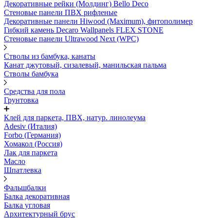
Декоративные рейки (Молдинг) Bello Deco
Стеновые панели ПВХ рифленые
Декоративные панели Hiwood (Maximum), фитополимер
Гибкий камень Decaro Wallpanels FLEX STONE
Стеновые панели Ultrawood Next (WPC)
Стволы из бамбука, канаты
Канат джутовый, сизалевый, манильская пальма
Стволы бамбука
Средства для пола
Грунтовка
Клей для паркета, ПВХ, натур. линолеума
Adesiv (Италия)
Forbo (Германия)
Хомакол (Россия)
Лак для паркета
Масло
Шпатлевка
Фальшбалки
Балка декоративная
Балка угловая
Архитектурный брус