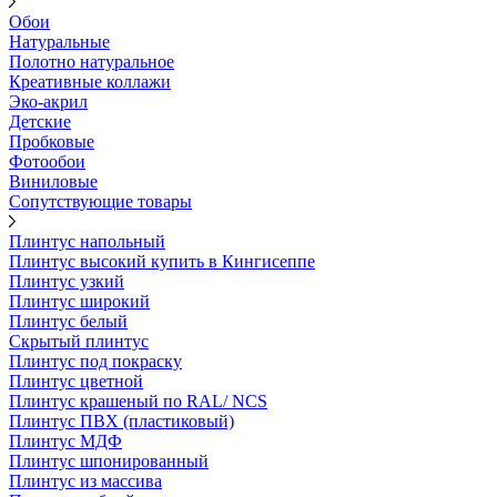
Обои
Натуральные
Полотно натуральное
Креативные коллажи
Эко-акрил
Детские
Пробковые
Фотообои
Виниловые
Сопутствующие товары
Плинтус напольный
Плинтус высокий купить в Кингисеппе
Плинтус узкий
Плинтус широкий
Плинтус белый
Скрытый плинтус
Плинтус под покраску
Плинтус цветной
Плинтус крашеный по RAL/ NCS
Плинтус ПВХ (пластиковый)
Плинтус МДФ
Плинтус шпонированный
Плинтус из массива