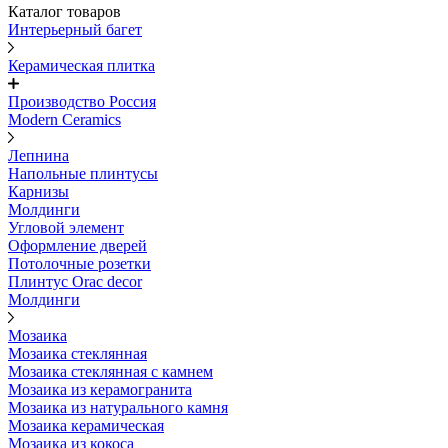
Каталог товаров
Интерьерный багет
Керамическая плитка
Производство Россия
Modern Ceramics
Лепнина
Напольные плинтусы
Карнизы
Молдинги
Угловой элемент
Оформление дверей
Потолочные розетки
Плинтус Orac decor
Молдинги
Мозаика
Мозаика стеклянная
Мозаика стеклянная с камнем
Мозаика из керамогранита
Мозаика из натурального камня
Мозаика керамическая
Мозаика из кокоса