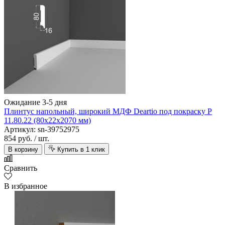
Ожидание 3-5 дня
Плинтус напольный, широкий МДФ Deartio под покраску P
11.80.22 (80х22х2070 мм)
Артикул: sn-39752975
854 руб.
/ шт.
В корзину
Купить в 1 клик
Сравнить
В избранное