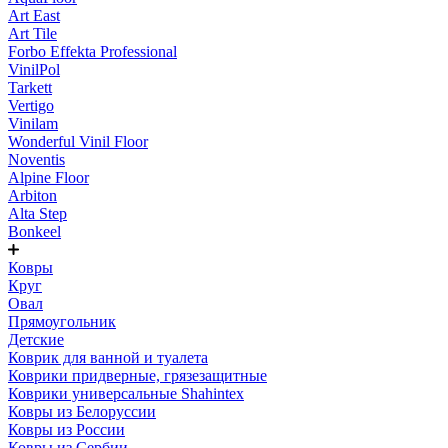
Art East
Art Tile
Forbo Effekta Professional
VinilPol
Tarkett
Vertigo
Vinilam
Wonderful Vinil Floor
Noventis
Alpine Floor
Arbiton
Alta Step
Bonkeel
Ковры
Круг
Овал
Прямоугольник
Детские
Коврик для ванной и туалета
Коврики придверные, грязезащитные
Коврики универсальные Shahintex
Ковры из Белоруссии
Ковры из России
Ковры из Сербии