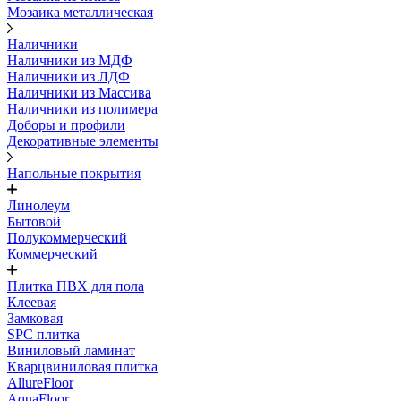
Мозаика металлическая
Наличники
Наличники из МДФ
Наличники из ЛДФ
Наличники из Массива
Наличники из полимера
Доборы и профили
Декоративные элементы
Напольные покрытия
Линолеум
Бытовой
Полукоммерческий
Коммерческий
Плитка ПВХ для пола
Клеевая
Замковая
SPC плитка
Виниловый ламинат
Кварцвиниловая плитка
AllureFloor
AquaFloor