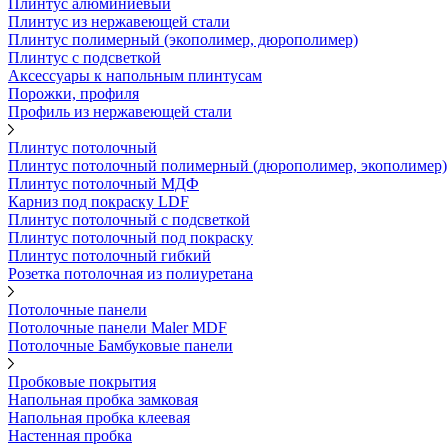
Плинтус алюминиевый
Плинтус из нержавеющей стали
Плинтус полимерный (экополимер, дюрополимер)
Плинтус с подсветкой
Аксессуары к напольным плинтусам
Порожки, профиля
Профиль из нержавеющей стали
Плинтус потолочный
Плинтус потолочный полимерный (дюрополимер, экополимер)
Плинтус потолочный МДФ
Карниз под покраску LDF
Плинтус потолочный с подсветкой
Плинтус потолочный под покраску
Плинтус потолочный гибкий
Розетка потолочная из полиуретана
Потолочные панели
Потолочные панели Maler MDF
Потолочные Бамбуковые панели
Пробковые покрытия
Напольная пробка замковая
Напольная пробка клеевая
Настенная пробка