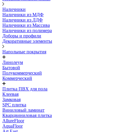
Наличники
Наличники из МДФ
Наличники из ЛДФ
Наличники из Массива
Наличники из полимера
Доборы и профили
Декоративные элементы
Напольные покрытия
Линолеум
Бытовой
Полукоммерческий
Коммерческий
Плитка ПВХ для пола
Клеевая
Замковая
SPC плитка
Виниловый ламинат
Кварцвиниловая плитка
AllureFloor
AquaFloor
Art East