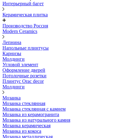
Интерьерный багет
Керамическая плитка
Производство Россия
Modern Ceramics
Лепнина
Напольные плинтусы
Карнизы
Молдинги
Угловой элемент
Оформление дверей
Потолочные розетки
Плинтус Orac decor
Молдинги
Мозаика
Мозаика стеклянная
Мозаика стеклянная с камнем
Мозаика из керамогранита
Мозаика из натурального камня
Мозаика керамическая
Мозаика из кокоса
Мозаика металлическая