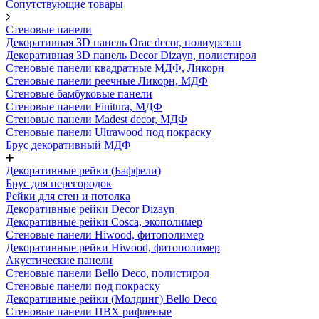
Сопутствующие товары
Стеновые панели
Декоративная 3D панель Orac decor, полиуретан
Декоративная 3D панель Decor Dizayn, полистирол
Стеновые панели квадратные МДФ, Ликорн
Стеновые панели реечные Ликорн, МДФ
Стеновые бамбуковые панели
Стеновые панели Finitura, МДФ
Стеновые панели Madest decor, МДФ
Стеновые панели Ultrawood под покраску
Брус декоративный МДФ
Декоративные рейки (Баффели)
Брус для перегородок
Рейки для стен и потолка
Декоративные рейки Decor Dizayn
Декоративные рейки Cosca, экополимер
Стеновые панели Hiwood, фитополимер
Декоративные рейки Hiwood, фитополимер
Акустические панели
Стеновые панели Bello Deco, полистирол
Стеновые панели под покраску
Декоративные рейки (Молдинг) Bello Deco
Стеновые панели ПВХ рифленые