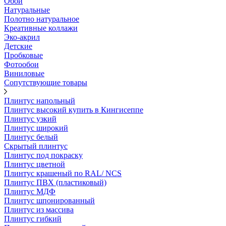
Обои
Натуральные
Полотно натуральное
Креативные коллажи
Эко-акрил
Детские
Пробковые
Фотообои
Виниловые
Сопутствующие товары
Плинтус напольный
Плинтус высокий купить в Кингисеппе
Плинтус узкий
Плинтус широкий
Плинтус белый
Скрытый плинтус
Плинтус под покраску
Плинтус цветной
Плинтус крашеный по RAL/ NCS
Плинтус ПВХ (пластиковый)
Плинтус МДФ
Плинтус шпонированный
Плинтус из массива
Плинтус гибкий