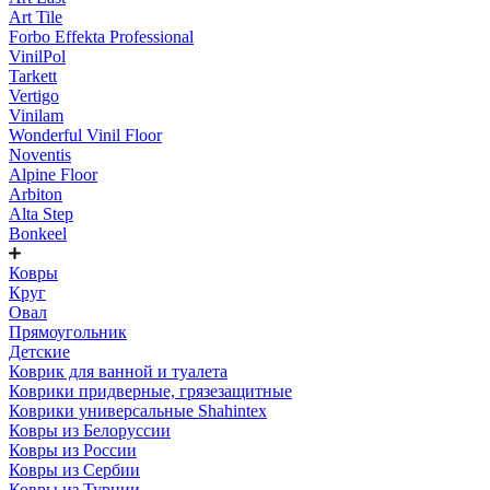
Art Tile
Forbo Effekta Professional
VinilPol
Tarkett
Vertigo
Vinilam
Wonderful Vinil Floor
Noventis
Alpine Floor
Arbiton
Alta Step
Bonkeel
Ковры
Круг
Овал
Прямоугольник
Детские
Коврик для ванной и туалета
Коврики придверные, грязезащитные
Коврики универсальные Shahintex
Ковры из Белоруссии
Ковры из России
Ковры из Сербии
Ковры из Турции