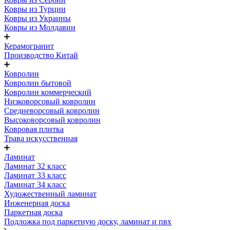
Ковры из Турции
Ковры из Украины
Ковры из Молдавии
Керамогранит
Производство Китай
Ковролин
Ковролин бытовой
Ковролин коммерческий
Низковорсовый ковролин
Средневорсовый ковролин
Высоковорсовый ковролин
Ковровая плитка
Трава искусственная
Ламинат
Ламинат 32 класс
Ламинат 33 класс
Ламинат 34 класс
Художественный ламинат
Инженерная доска
Паркетная доска
Подложка под паркетную доску, ламинат и пвх