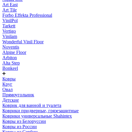
Art East
Art Tile
Forbo Effekta Professional
VinilPol
Tarkett
Vertigo
Vinilam
Wonderful Vinil Floor
Noventis
Alpine Floor
Arbiton
Alta Step
Bonkeel
Ковры
Круг
Овал
Прямоугольник
Детские
Коврик для ванной и туалета
Коврики придверные, грязезащитные
Коврики универсальные Shahintex
Ковры из Белоруссии
Ковры из России
Ковры из Сербии