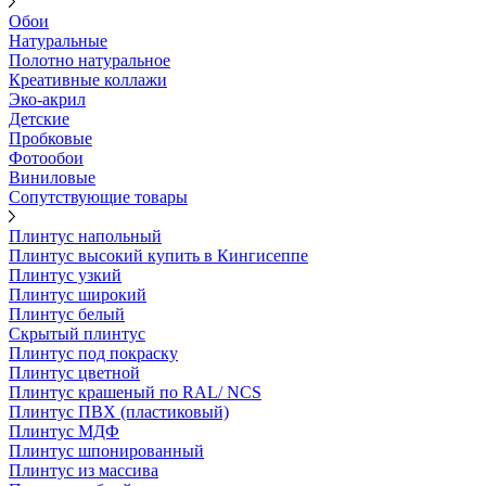
Обои
Натуральные
Полотно натуральное
Креативные коллажи
Эко-акрил
Детские
Пробковые
Фотообои
Виниловые
Сопутствующие товары
Плинтус напольный
Плинтус высокий купить в Кингисеппе
Плинтус узкий
Плинтус широкий
Плинтус белый
Скрытый плинтус
Плинтус под покраску
Плинтус цветной
Плинтус крашеный по RAL/ NCS
Плинтус ПВХ (пластиковый)
Плинтус МДФ
Плинтус шпонированный
Плинтус из массива