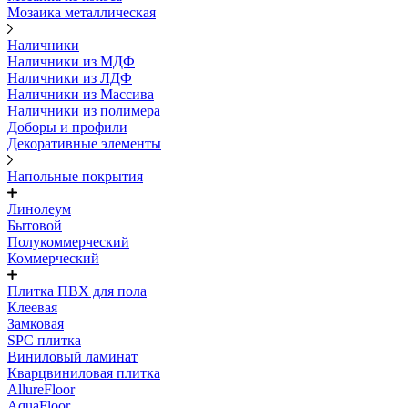
Мозаика металлическая
Наличники
Наличники из МДФ
Наличники из ЛДФ
Наличники из Массива
Наличники из полимера
Доборы и профили
Декоративные элементы
Напольные покрытия
Линолеум
Бытовой
Полукоммерческий
Коммерческий
Плитка ПВХ для пола
Клеевая
Замковая
SPC плитка
Виниловый ламинат
Кварцвиниловая плитка
AllureFloor
AquaFloor