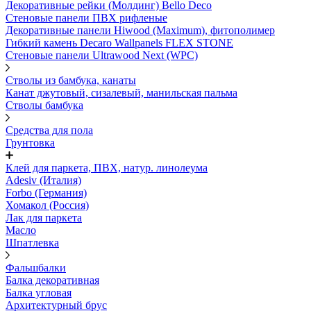
Декоративные рейки (Молдинг) Bello Deco
Стеновые панели ПВХ рифленые
Декоративные панели Hiwood (Maximum), фитополимер
Гибкий камень Decaro Wallpanels FLEX STONE
Стеновые панели Ultrawood Next (WPC)
Стволы из бамбука, канаты
Канат джутовый, сизалевый, манильская пальма
Стволы бамбука
Средства для пола
Грунтовка
Клей для паркета, ПВХ, натур. линолеума
Adesiv (Италия)
Forbo (Германия)
Хомакол (Россия)
Лак для паркета
Масло
Шпатлевка
Фальшбалки
Балка декоративная
Балка угловая
Архитектурный брус