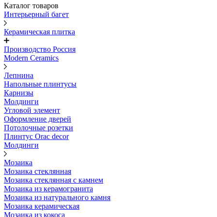
Каталог товаров
Интерьерный багет
Керамическая плитка
Производство Россия
Modern Ceramics
Лепнина
Напольные плинтусы
Карнизы
Молдинги
Угловой элемент
Оформление дверей
Потолочные розетки
Плинтус Orac decor
Молдинги
Мозаика
Мозаика стеклянная
Мозаика стеклянная с камнем
Мозаика из керамогранита
Мозаика из натурального камня
Мозаика керамическая
Мозаика из кокоса