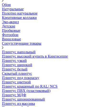
Обои
Натуральные
Полотно натуральное
Креативные коллажи
Эко-акрил
Детские
Пробковые
Фотообои
Виниловые
Сопутствующие товары
Плинтус напольный
Плинтус высокий купить в Кингисеппе
Плинтус узкий
Плинтус широкий
Плинтус белый
Скрытый плинтус
Плинтус под покраску
Плинтус цветной
Плинтус крашеный по RAL/ NCS
Плинтус ПВХ (пластиковый)
Плинтус МДФ
Плинтус шпонированный
Плинтус из массива