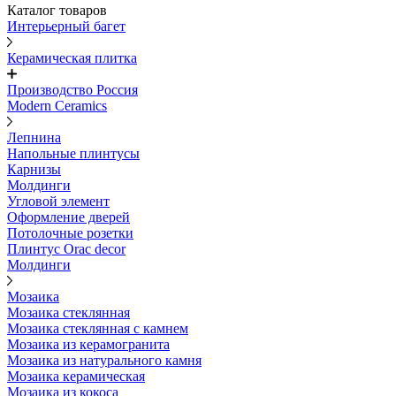
Каталог товаров
Интерьерный багет
Керамическая плитка
Производство Россия
Modern Ceramics
Лепнина
Напольные плинтусы
Карнизы
Молдинги
Угловой элемент
Оформление дверей
Потолочные розетки
Плинтус Orac decor
Молдинги
Мозаика
Мозаика стеклянная
Мозаика стеклянная с камнем
Мозаика из керамогранита
Мозаика из натурального камня
Мозаика керамическая
Мозаика из кокоса