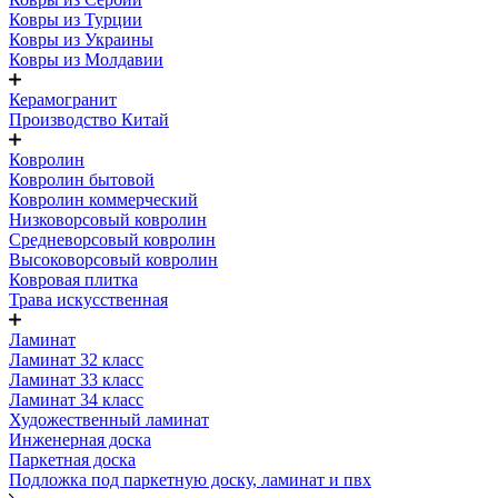
Ковры из Турции
Ковры из Украины
Ковры из Молдавии
Керамогранит
Производство Китай
Ковролин
Ковролин бытовой
Ковролин коммерческий
Низковорсовый ковролин
Средневорсовый ковролин
Высоковорсовый ковролин
Ковровая плитка
Трава искусственная
Ламинат
Ламинат 32 класс
Ламинат 33 класс
Ламинат 34 класс
Художественный ламинат
Инженерная доска
Паркетная доска
Подложка под паркетную доску, ламинат и пвх