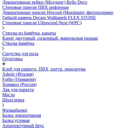
Декоративные рейки (Молдинг) Bello Deco
Стеновые панели ПВХ рифленые
Декоративные панели Hiwood (Maximum), фитополимер
Гибкий камень Decaro Wallpanels FLEX STONE
Стеновые панели Ultrawood Next (WPC)
Стволы из бамбука, канаты
Канат джутовый, сизалевый, манильская пальма
Стволы бамбука
Средства для пола
Грунтовка
Клей для паркета, ПВХ, натур. линолеума
Adesiv (Италия)
Forbo (Германия)
Хомакол (Россия)
Лак для паркета
Масло
Шпатлевка
Фальшбалки
Балка декоративная
Балка угловая
Архитектурный брус