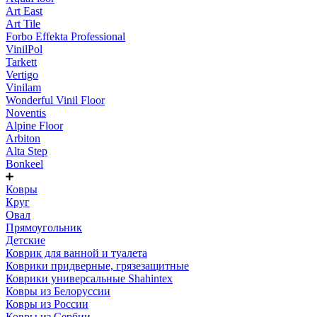
Art East
Art Tile
Forbo Effekta Professional
VinilPol
Tarkett
Vertigo
Vinilam
Wonderful Vinil Floor
Noventis
Alpine Floor
Arbiton
Alta Step
Bonkeel
Ковры
Круг
Овал
Прямоугольник
Детские
Коврик для ванной и туалета
Коврики придверные, грязезащитные
Коврики универсальные Shahintex
Ковры из Белоруссии
Ковры из России
Ковры из Сербии