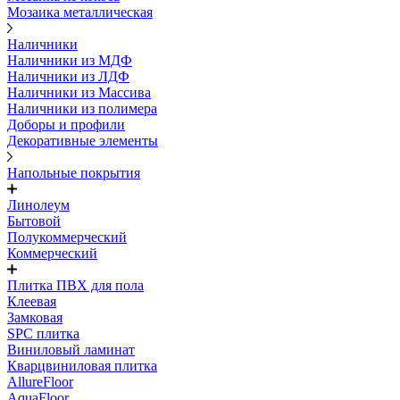
Мозаика металлическая
Наличники
Наличники из МДФ
Наличники из ЛДФ
Наличники из Массива
Наличники из полимера
Доборы и профили
Декоративные элементы
Напольные покрытия
Линолеум
Бытовой
Полукоммерческий
Коммерческий
Плитка ПВХ для пола
Клеевая
Замковая
SPC плитка
Виниловый ламинат
Кварцвиниловая плитка
AllureFloor
AquaFloor