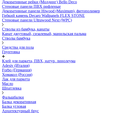
Декоративные рейки (Молдинг) Bello Deco
Стеновые панели ПВХ рифленые
Декоративные панели Hiwood (Maximum), фитополимер
Гибкий камень Decaro Wallpanels FLEX STONE
Стеновые панели Ultrawood Next (WPC)
Стволы из бамбука, канаты
Канат джутовый, сизалевый, манильская пальма
Стволы бамбука
Средства для пола
Грунтовка
Клей для паркета, ПВХ, натур. линолеума
Adesiv (Италия)
Forbo (Германия)
Хомакол (Россия)
Лак для паркета
Масло
Шпатлевка
Фальшбалки
Балка декоративная
Балка угловая
Архитектурный брус