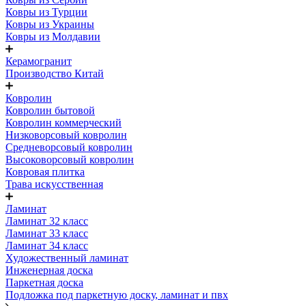
Ковры из Турции
Ковры из Украины
Ковры из Молдавии
Керамогранит
Производство Китай
Ковролин
Ковролин бытовой
Ковролин коммерческий
Низковорсовый ковролин
Средневорсовый ковролин
Высоковорсовый ковролин
Ковровая плитка
Трава искусственная
Ламинат
Ламинат 32 класс
Ламинат 33 класс
Ламинат 34 класс
Художественный ламинат
Инженерная доска
Паркетная доска
Подложка под паркетную доску, ламинат и пвх