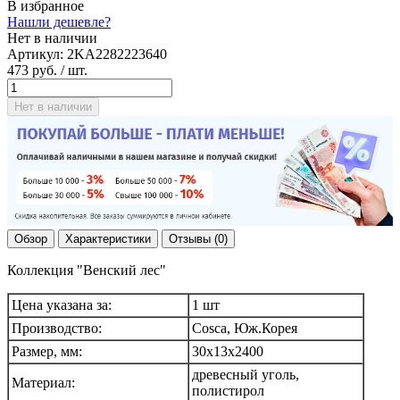
В избранное
Нашли дешевле?
Нет в наличии
Артикул:
2KA2282223640
473 руб.
/ шт.
Нет в наличии
Обзор
Характеристики
Отзывы (0)
Коллекция "Венский лес"
Цена указана за:
1 шт
Производство:
Cosca, Юж.Корея
Размер, мм:
30х13х2400
древесный уголь,
Материал:
полистирол