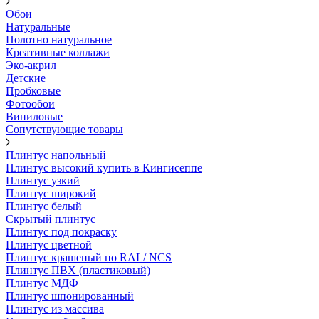
Обои
Натуральные
Полотно натуральное
Креативные коллажи
Эко-акрил
Детские
Пробковые
Фотообои
Виниловые
Сопутствующие товары
Плинтус напольный
Плинтус высокий купить в Кингисеппе
Плинтус узкий
Плинтус широкий
Плинтус белый
Скрытый плинтус
Плинтус под покраску
Плинтус цветной
Плинтус крашеный по RAL/ NCS
Плинтус ПВХ (пластиковый)
Плинтус МДФ
Плинтус шпонированный
Плинтус из массива