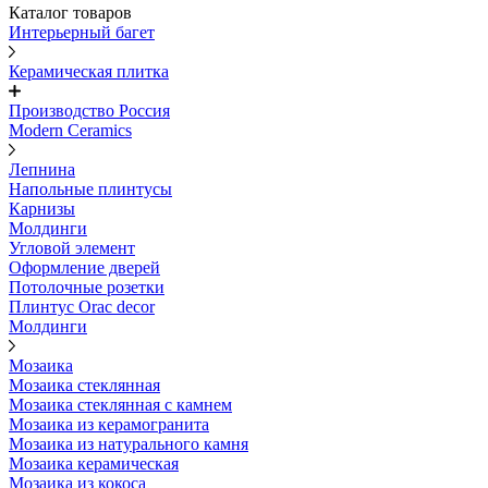
Каталог товаров
Интерьерный багет
Керамическая плитка
Производство Россия
Modern Ceramics
Лепнина
Напольные плинтусы
Карнизы
Молдинги
Угловой элемент
Оформление дверей
Потолочные розетки
Плинтус Orac decor
Молдинги
Мозаика
Мозаика стеклянная
Мозаика стеклянная с камнем
Мозаика из керамогранита
Мозаика из натурального камня
Мозаика керамическая
Мозаика из кокоса