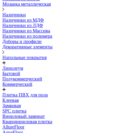
Мозаика металлическая
Наличники
Наличники из МДФ
Наличники из ЛДФ
Наличники из Массива
Наличники из полимера
Доборы и профили
Декоративные элементы
Напольные покрытия
Линолеум
Бытовой
Полукоммерческий
Коммерческий
Плитка ПВХ для пола
Клеевая
Замковая
SPC плитка
Виниловый ламинат
Кварцвиниловая плитка
AllureFloor
AquaFloor