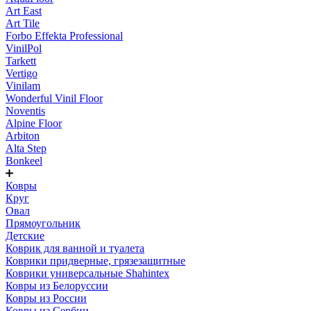
Art East
Art Tile
Forbo Effekta Professional
VinilPol
Tarkett
Vertigo
Vinilam
Wonderful Vinil Floor
Noventis
Alpine Floor
Arbiton
Alta Step
Bonkeel
Ковры
Круг
Овал
Прямоугольник
Детские
Коврик для ванной и туалета
Коврики придверные, грязезащитные
Коврики универсальные Shahintex
Ковры из Белоруссии
Ковры из России
Ковры из Сербии