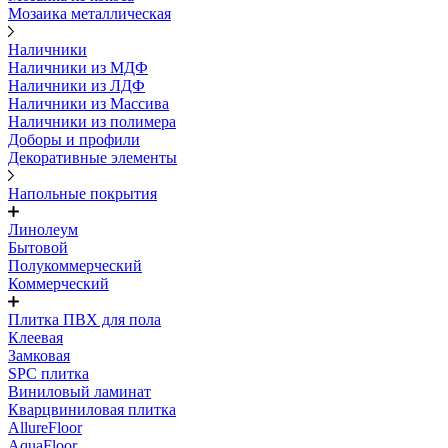
Мозаика металлическая
Наличники
Наличники из МДФ
Наличники из ЛДФ
Наличники из Массива
Наличники из полимера
Доборы и профили
Декоративные элементы
Напольные покрытия
Линолеум
Бытовой
Полукоммерческий
Коммерческий
Плитка ПВХ для пола
Клеевая
Замковая
SPC плитка
Виниловый ламинат
Кварцвиниловая плитка
AllureFloor
AquaFloor