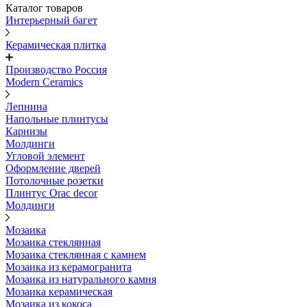
Каталог товаров
Интерьерный багет
Керамическая плитка
Производство Россия
Modern Ceramics
Лепнина
Напольные плинтусы
Карнизы
Молдинги
Угловой элемент
Оформление дверей
Потолочные розетки
Плинтус Orac decor
Молдинги
Мозаика
Мозаика стеклянная
Мозаика стеклянная с камнем
Мозаика из керамогранита
Мозаика из натурального камня
Мозаика керамическая
Мозаика из кокоса