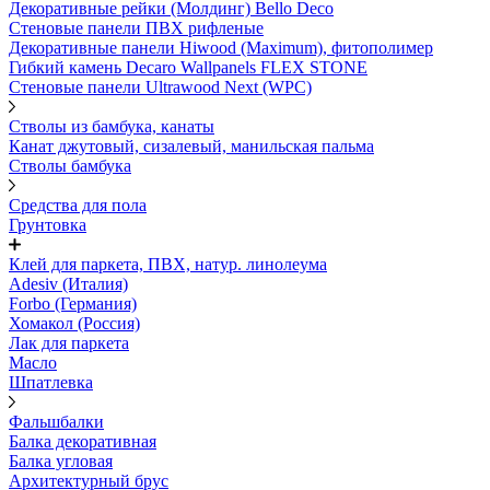
Декоративные рейки (Молдинг) Bello Deco
Стеновые панели ПВХ рифленые
Декоративные панели Hiwood (Maximum), фитополимер
Гибкий камень Decaro Wallpanels FLEX STONE
Стеновые панели Ultrawood Next (WPC)
Стволы из бамбука, канаты
Канат джутовый, сизалевый, манильская пальма
Стволы бамбука
Средства для пола
Грунтовка
Клей для паркета, ПВХ, натур. линолеума
Adesiv (Италия)
Forbo (Германия)
Хомакол (Россия)
Лак для паркета
Масло
Шпатлевка
Фальшбалки
Балка декоративная
Балка угловая
Архитектурный брус