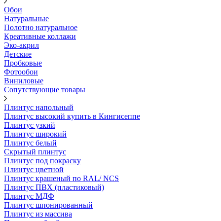
Обои
Натуральные
Полотно натуральное
Креативные коллажи
Эко-акрил
Детские
Пробковые
Фотообои
Виниловые
Сопутствующие товары
Плинтус напольный
Плинтус высокий купить в Кингисеппе
Плинтус узкий
Плинтус широкий
Плинтус белый
Скрытый плинтус
Плинтус под покраску
Плинтус цветной
Плинтус крашеный по RAL/ NCS
Плинтус ПВХ (пластиковый)
Плинтус МДФ
Плинтус шпонированный
Плинтус из массива