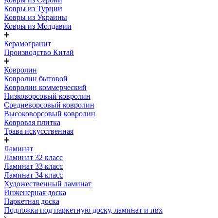
Ковры из Турции
Ковры из Украины
Ковры из Молдавии
Керамогранит
Производство Китай
Ковролин
Ковролин бытовой
Ковролин коммерческий
Низковорсовый ковролин
Средневорсовый ковролин
Высоковорсовый ковролин
Ковровая плитка
Трава искусственная
Ламинат
Ламинат 32 класс
Ламинат 33 класс
Ламинат 34 класс
Художественный ламинат
Инженерная доска
Паркетная доска
Подложка под паркетную доску, ламинат и пвх