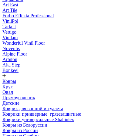
Art East
Art Tile
Forbo Effekta Professional
VinilPol
Tarkett
Vertigo
Vinilam
Wonderful Vinil Floor
Noventis
Alpine Floor
Arbiton
Alta Step
Bonkeel
Ковры
Круг
Овал
Прямоугольник
Детские
Коврик для ванной и туалета
Коврики придверные, грязезащитные
Коврики универсальные Shahintex
Ковры из Белоруссии
Ковры из России
Ковры из Сербии