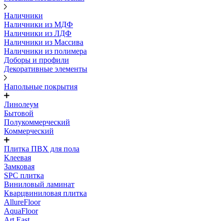
Наличники
Наличники из МДФ
Наличники из ЛДФ
Наличники из Массива
Наличники из полимера
Доборы и профили
Декоративные элементы
Напольные покрытия
Линолеум
Бытовой
Полукоммерческий
Коммерческий
Плитка ПВХ для пола
Клеевая
Замковая
SPC плитка
Виниловый ламинат
Кварцвиниловая плитка
AllureFloor
AquaFloor
Art East