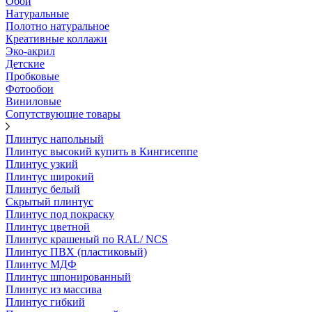
Обои
Натуральные
Полотно натуральное
Креативные коллажи
Эко-акрил
Детские
Пробковые
Фотообои
Виниловые
Сопутствующие товары
Плинтус напольный
Плинтус высокий купить в Кингисеппе
Плинтус узкий
Плинтус широкий
Плинтус белый
Скрытый плинтус
Плинтус под покраску
Плинтус цветной
Плинтус крашеный по RAL/ NCS
Плинтус ПВХ (пластиковый)
Плинтус МДФ
Плинтус шпонированный
Плинтус из массива
Плинтус гибкий