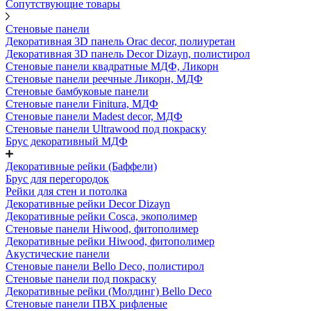
Сопутствующие товары
Стеновые панели
Декоративная 3D панель Orac decor, полиуретан
Декоративная 3D панель Decor Dizayn, полистирол
Стеновые панели квадратные МДФ, Ликорн
Стеновые панели реечные Ликорн, МДФ
Стеновые бамбуковые панели
Стеновые панели Finitura, МДФ
Стеновые панели Madest decor, МДФ
Стеновые панели Ultrawood под покраску
Брус декоративный МДФ
Декоративные рейки (Баффели)
Брус для перегородок
Рейки для стен и потолка
Декоративные рейки Decor Dizayn
Декоративные рейки Cosca, экополимер
Стеновые панели Hiwood, фитополимер
Декоративные рейки Hiwood, фитополимер
Акустические панели
Стеновые панели Bello Deco, полистирол
Стеновые панели под покраску
Декоративные рейки (Молдинг) Bello Deco
Стеновые панели ПВХ рифленые