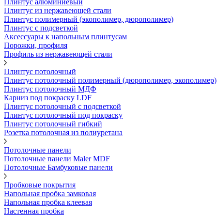
Плинтус алюминиевый
Плинтус из нержавеющей стали
Плинтус полимерный (экополимер, дюрополимер)
Плинтус с подсветкой
Аксессуары к напольным плинтусам
Порожки, профиля
Профиль из нержавеющей стали
Плинтус потолочный
Плинтус потолочный полимерный (дюрополимер, экополимер)
Плинтус потолочный МДФ
Карниз под покраску LDF
Плинтус потолочный с подсветкой
Плинтус потолочный под покраску
Плинтус потолочный гибкий
Розетка потолочная из полиуретана
Потолочные панели
Потолочные панели Maler MDF
Потолочные Бамбуковые панели
Пробковые покрытия
Напольная пробка замковая
Напольная пробка клеевая
Настенная пробка