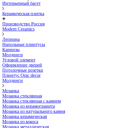
Интерьерный багет
Керамическая плитка
Производство Россия
Modern Ceramics
Лепнина
Напольные плинтусы
Карнизы
Молдинги
Угловой элемент
Оформление дверей
Потолочные розетки
Плинтус Orac decor
Молдинги
Мозаика
Мозаика стеклянная
Мозаика стеклянная с камнем
Мозаика из керамогранита
Мозаика из натурального камня
Мозаика керамическая
Мозаика из кокоса
Мозаика металлическая