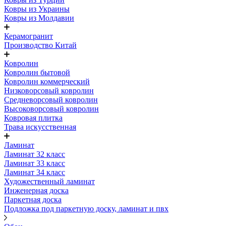
Ковры из Украины
Ковры из Молдавии
Керамогранит
Производство Китай
Ковролин
Ковролин бытовой
Ковролин коммерческий
Низковорсовый ковролин
Средневорсовый ковролин
Высоковорсовый ковролин
Ковровая плитка
Трава искусственная
Ламинат
Ламинат 32 класс
Ламинат 33 класс
Ламинат 34 класс
Художественный ламинат
Инженерная доска
Паркетная доска
Подложка под паркетную доску, ламинат и пвх