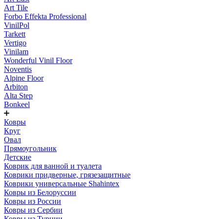
Art Tile
Forbo Effekta Professional
VinilPol
Tarkett
Vertigo
Vinilam
Wonderful Vinil Floor
Noventis
Alpine Floor
Arbiton
Alta Step
Bonkeel
Ковры
Круг
Овал
Прямоугольник
Детские
Коврик для ванной и туалета
Коврики придверные, грязезащитные
Коврики универсальные Shahintex
Ковры из Белоруссии
Ковры из России
Ковры из Сербии
Ковры из Турции