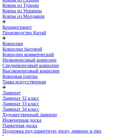
Ковры из Турции
Ковры из Украины
Ковры из Молдавии
Керамогранит
Производство Китай
Ковролин
Ковролин бытовой
Ковролин коммерческий
Низковорсовый ковролин
Средневорсовый ковролин
Высоковорсовый ковролин
Ковровая плитка
Трава искусственная
Ламинат
Ламинат 32 класс
Ламинат 33 класс
Ламинат 34 класс
Художественный ламинат
Инженерная доска
Паркетная доска
Подложка под паркетную доску, ламинат и пвх