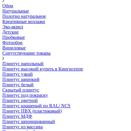
Обои
Натуральные
Полотно натуральное
Креативные коллажи
Эко-акрил
Детские
Пробковые
Фотообои
Виниловые
Сопутствующие товары
Плинтус напольный
Плинтус высокий купить в Кингисеппе
Плинтус узкий
Плинтус широкий
Плинтус белый
Скрытый плинтус
Плинтус под покраску
Плинтус цветной
Плинтус крашеный по RAL/ NCS
Плинтус ПВХ (пластиковый)
Плинтус МДФ
Плинтус шпонированный
Плинтус из массива