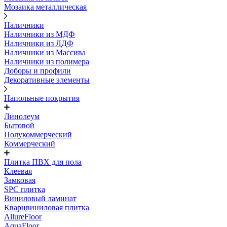
Мозаика металлическая
Наличники
Наличники из МДФ
Наличники из ЛДФ
Наличники из Массива
Наличники из полимера
Доборы и профили
Декоративные элементы
Напольные покрытия
Линолеум
Бытовой
Полукоммерческий
Коммерческий
Плитка ПВХ для пола
Клеевая
Замковая
SPC плитка
Виниловый ламинат
Кварцвиниловая плитка
AllureFloor
AquaFloor