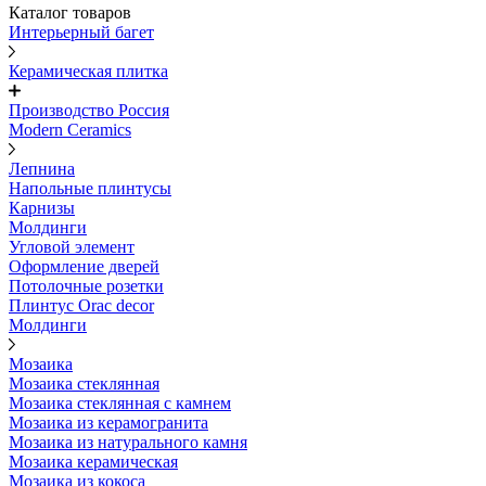
Каталог товаров
Интерьерный багет
Керамическая плитка
Производство Россия
Modern Ceramics
Лепнина
Напольные плинтусы
Карнизы
Молдинги
Угловой элемент
Оформление дверей
Потолочные розетки
Плинтус Orac decor
Молдинги
Мозаика
Мозаика стеклянная
Мозаика стеклянная с камнем
Мозаика из керамогранита
Мозаика из натурального камня
Мозаика керамическая
Мозаика из кокоса