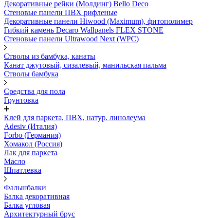
Декоративные рейки (Молдинг) Bello Deco
Стеновые панели ПВХ рифленые
Декоративные панели Hiwood (Maximum), фитополимер
Гибкий камень Decaro Wallpanels FLEX STONE
Стеновые панели Ultrawood Next (WPC)
Стволы из бамбука, канаты
Канат джутовый, сизалевый, манильская пальма
Стволы бамбука
Средства для пола
Грунтовка
Клей для паркета, ПВХ, натур. линолеума
Adesiv (Италия)
Forbo (Германия)
Хомакол (Россия)
Лак для паркета
Масло
Шпатлевка
Фальшбалки
Балка декоративная
Балка угловая
Архитектурный брус