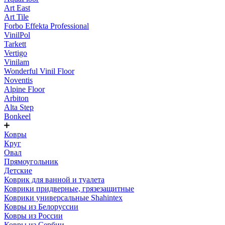
Art East
Art Tile
Forbo Effekta Professional
VinilPol
Tarkett
Vertigo
Vinilam
Wonderful Vinil Floor
Noventis
Alpine Floor
Arbiton
Alta Step
Bonkeel
Ковры
Круг
Овал
Прямоугольник
Детские
Коврик для ванной и туалета
Коврики придверные, грязезащитные
Коврики универсальные Shahintex
Ковры из Белоруссии
Ковры из России
Ковры из Сербии