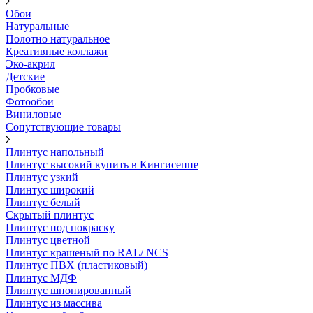
Обои
Натуральные
Полотно натуральное
Креативные коллажи
Эко-акрил
Детские
Пробковые
Фотообои
Виниловые
Сопутствующие товары
Плинтус напольный
Плинтус высокий купить в Кингисеппе
Плинтус узкий
Плинтус широкий
Плинтус белый
Скрытый плинтус
Плинтус под покраску
Плинтус цветной
Плинтус крашеный по RAL/ NCS
Плинтус ПВХ (пластиковый)
Плинтус МДФ
Плинтус шпонированный
Плинтус из массива