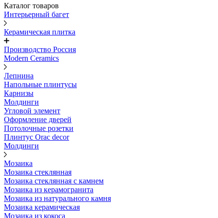
Каталог товаров
Интерьерный багет
Керамическая плитка
Производство Россия
Modern Ceramics
Лепнина
Напольные плинтусы
Карнизы
Молдинги
Угловой элемент
Оформление дверей
Потолочные розетки
Плинтус Orac decor
Молдинги
Мозаика
Мозаика стеклянная
Мозаика стеклянная с камнем
Мозаика из керамогранита
Мозаика из натурального камня
Мозаика керамическая
Мозаика из кокоса