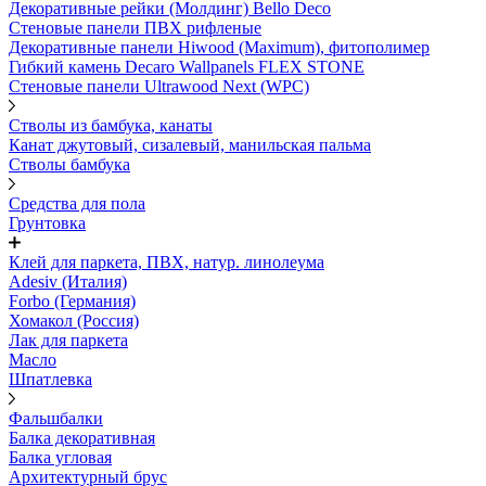
Декоративные рейки (Молдинг) Bello Deco
Стеновые панели ПВХ рифленые
Декоративные панели Hiwood (Maximum), фитополимер
Гибкий камень Decaro Wallpanels FLEX STONE
Стеновые панели Ultrawood Next (WPC)
Стволы из бамбука, канаты
Канат джутовый, сизалевый, манильская пальма
Стволы бамбука
Средства для пола
Грунтовка
Клей для паркета, ПВХ, натур. линолеума
Adesiv (Италия)
Forbo (Германия)
Хомакол (Россия)
Лак для паркета
Масло
Шпатлевка
Фальшбалки
Балка декоративная
Балка угловая
Архитектурный брус