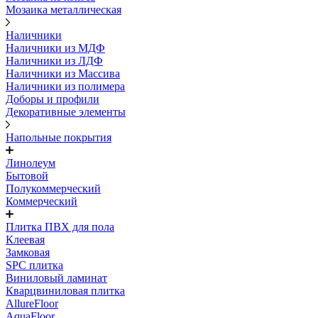
Мозаика металлическая
Наличники
Наличники из МДФ
Наличники из ЛДФ
Наличники из Массива
Наличники из полимера
Доборы и профили
Декоративные элементы
Напольные покрытия
Линолеум
Бытовой
Полукоммерческий
Коммерческий
Плитка ПВХ для пола
Клеевая
Замковая
SPC плитка
Виниловый ламинат
Кварцвиниловая плитка
AllureFloor
AquaFloor