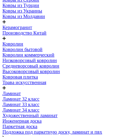
Ковры из Турции
Ковры из Украины
Ковры из Молдавии
Керамогранит
Производство Китай
Ковролин
Ковролин бытовой
Ковролин коммерческий
Низковорсовый ковролин
Средневорсовый ковролин
Высоковорсовый ковролин
Ковровая плитка
Трава искусственная
Ламинат
Ламинат 32 класс
Ламинат 33 класс
Ламинат 34 класс
Художественный ламинат
Инженерная доска
Паркетная доска
Подложка под паркетную доску, ламинат и пвх