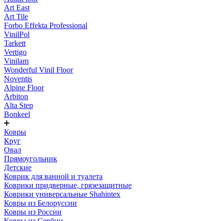
Art East
Art Tile
Forbo Effekta Professional
VinilPol
Tarkett
Vertigo
Vinilam
Wonderful Vinil Floor
Noventis
Alpine Floor
Arbiton
Alta Step
Bonkeel
Ковры
Круг
Овал
Прямоугольник
Детские
Коврик для ванной и туалета
Коврики придверные, грязезащитные
Коврики универсальные Shahintex
Ковры из Белоруссии
Ковры из России
Ковры из Сербии