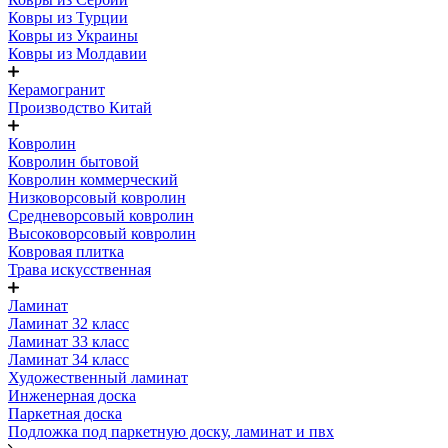
Ковры из Турции
Ковры из Украины
Ковры из Молдавии
Керамогранит
Производство Китай
Ковролин
Ковролин бытовой
Ковролин коммерческий
Низковорсовый ковролин
Средневорсовый ковролин
Высоковорсовый ковролин
Ковровая плитка
Трава искусственная
Ламинат
Ламинат 32 класс
Ламинат 33 класс
Ламинат 34 класс
Художественный ламинат
Инженерная доска
Паркетная доска
Подложка под паркетную доску, ламинат и пвх