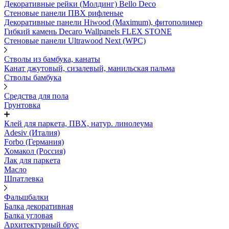
Декоративные рейки (Молдинг) Bello Deco
Стеновые панели ПВХ рифленые
Декоративные панели Hiwood (Maximum), фитополимер
Гибкий камень Decaro Wallpanels FLEX STONE
Стеновые панели Ultrawood Next (WPC)
Стволы из бамбука, канаты
Канат джутовый, сизалевый, манильская пальма
Стволы бамбука
Средства для пола
Грунтовка
Клей для паркета, ПВХ, натур. линолеума
Adesiv (Италия)
Forbo (Германия)
Хомакол (Россия)
Лак для паркета
Масло
Шпатлевка
Фальшбалки
Балка декоративная
Балка угловая
Архитектурный брус