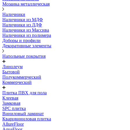
Мозаика металлическая
Наличники
Наличники из МДФ
Наличники из ЛДФ
Наличники из Массива
Наличники из полимера
Доборы и профили
Декоративные элементы
Напольные покрытия
Линолеум
Бытовой
Полукоммерческий
Коммерческий
Плитка ПВХ для пола
Клеевая
Замковая
SPC плитка
Виниловый ламинат
Кварцвиниловая плитка
AllureFloor
AquaFloor