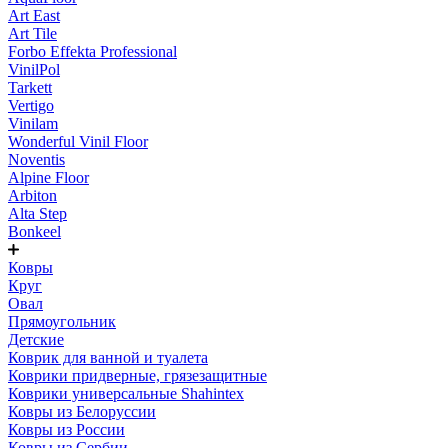
Art East
Art Tile
Forbo Effekta Professional
VinilPol
Tarkett
Vertigo
Vinilam
Wonderful Vinil Floor
Noventis
Alpine Floor
Arbiton
Alta Step
Bonkeel
Ковры
Круг
Овал
Прямоугольник
Детские
Коврик для ванной и туалета
Коврики придверные, грязезащитные
Коврики универсальные Shahintex
Ковры из Белоруссии
Ковры из России
Ковры из Сербии