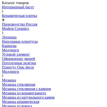
Каталог товаров
Интерьерный багет
Керамическая плитка
Производство Россия
Modern Ceramics
Лепнина
Напольные плинтусы
Карнизы
Молдинги
Угловой элемент
Оформление дверей
Потолочные розетки
Плинтус Orac decor
Молдинги
Мозаика
Мозаика стеклянная
Мозаика стеклянная с камнем
Мозаика из керамогранита
Мозаика из натурального камня
Мозаика керамическая
Мозаика из кокоса