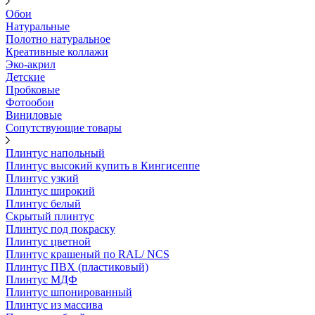
Обои
Натуральные
Полотно натуральное
Креативные коллажи
Эко-акрил
Детские
Пробковые
Фотообои
Виниловые
Сопутствующие товары
Плинтус напольный
Плинтус высокий купить в Кингисеппе
Плинтус узкий
Плинтус широкий
Плинтус белый
Скрытый плинтус
Плинтус под покраску
Плинтус цветной
Плинтус крашеный по RAL/ NCS
Плинтус ПВХ (пластиковый)
Плинтус МДФ
Плинтус шпонированный
Плинтус из массива