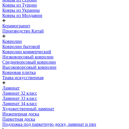
Ковры из Турции
Ковры из Украины
Ковры из Молдавии
Керамогранит
Производство Китай
Ковролин
Ковролин бытовой
Ковролин коммерческий
Низковорсовый ковролин
Средневорсовый ковролин
Высоковорсовый ковролин
Ковровая плитка
Трава искусственная
Ламинат
Ламинат 32 класс
Ламинат 33 класс
Ламинат 34 класс
Художественный ламинат
Инженерная доска
Паркетная доска
Подложка под паркетную доску, ламинат и пвх