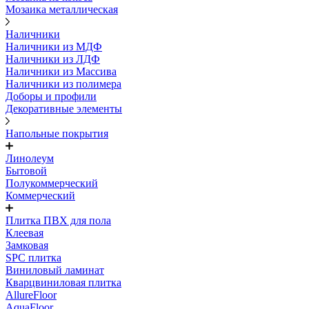
Мозаика металлическая
Наличники
Наличники из МДФ
Наличники из ЛДФ
Наличники из Массива
Наличники из полимера
Доборы и профили
Декоративные элементы
Напольные покрытия
Линолеум
Бытовой
Полукоммерческий
Коммерческий
Плитка ПВХ для пола
Клеевая
Замковая
SPC плитка
Виниловый ламинат
Кварцвиниловая плитка
AllureFloor
AquaFloor