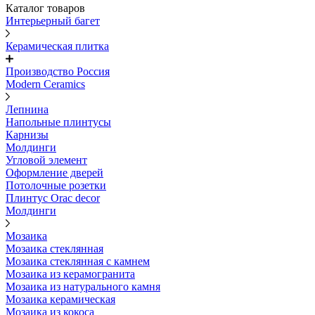
Каталог товаров
Интерьерный багет
Керамическая плитка
Производство Россия
Modern Ceramics
Лепнина
Напольные плинтусы
Карнизы
Молдинги
Угловой элемент
Оформление дверей
Потолочные розетки
Плинтус Orac decor
Молдинги
Мозаика
Мозаика стеклянная
Мозаика стеклянная с камнем
Мозаика из керамогранита
Мозаика из натурального камня
Мозаика керамическая
Мозаика из кокоса