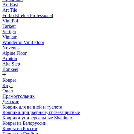
Art East
Art Tile
Forbo Effekta Professional
VinilPol
Tarkett
Vertigo
Vinilam
Wonderful Vinil Floor
Noventis
Alpine Floor
Arbiton
Alta Step
Bonkeel
Ковры
Круг
Овал
Прямоугольник
Детские
Коврик для ванной и туалета
Коврики придверные, грязезащитные
Коврики универсальные Shahintex
Ковры из Белоруссии
Ковры из России
Ковры из Сербии