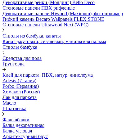
Декоративные рейки (Молдинг) Bello Deco
Стеновые панели ПВХ рифленые
Декоративные панели Hiwood (Maximum), фитополимер
Гибкий камень Decaro Wallpanels FLEX STONE
Стеновые панели Ultrawood Next (WPC)
Стволы из бамбука, канаты
Канат джутовый, сизалевый, манильская пальма
Стволы бамбука
Средства для пола
Грунтовка
Клей для паркета, ПВХ, натур. линолеума
Adesiv (Италия)
Forbo (Германия)
Хомакол (Россия)
Лак для паркета
Масло
Шпатлевка
Фальшбалки
Балка декоративная
Балка угловая
Архитектурный брус