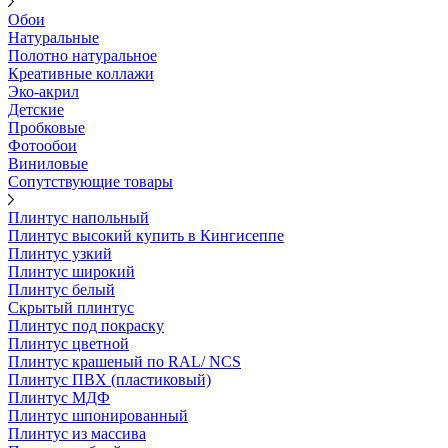
Обои
Натуральные
Полотно натуральное
Креативные коллажи
Эко-акрил
Детские
Пробковые
Фотообои
Виниловые
Сопутствующие товары
Плинтус напольный
Плинтус высокий купить в Кингисеппе
Плинтус узкий
Плинтус широкий
Плинтус белый
Скрытый плинтус
Плинтус под покраску
Плинтус цветной
Плинтус крашеный по RAL/ NCS
Плинтус ПВХ (пластиковый)
Плинтус МДФ
Плинтус шпонированный
Плинтус из массива