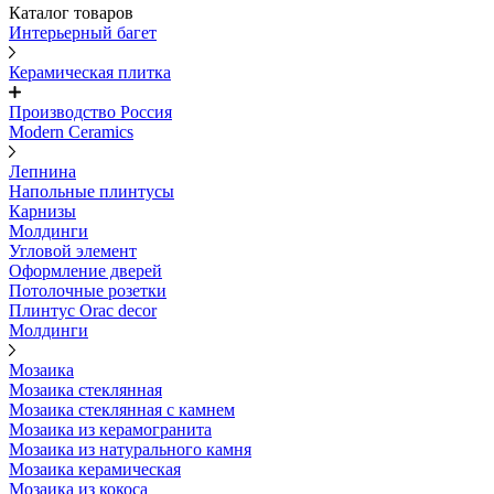
Каталог товаров
Интерьерный багет
Керамическая плитка
Производство Россия
Modern Ceramics
Лепнина
Напольные плинтусы
Карнизы
Молдинги
Угловой элемент
Оформление дверей
Потолочные розетки
Плинтус Orac decor
Молдинги
Мозаика
Мозаика стеклянная
Мозаика стеклянная с камнем
Мозаика из керамогранита
Мозаика из натурального камня
Мозаика керамическая
Мозаика из кокоса