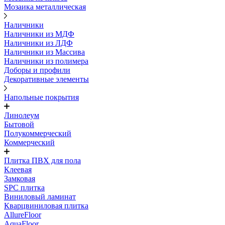
Мозаика металлическая
Наличники
Наличники из МДФ
Наличники из ЛДФ
Наличники из Массива
Наличники из полимера
Доборы и профили
Декоративные элементы
Напольные покрытия
Линолеум
Бытовой
Полукоммерческий
Коммерческий
Плитка ПВХ для пола
Клеевая
Замковая
SPC плитка
Виниловый ламинат
Кварцвиниловая плитка
AllureFloor
AquaFloor