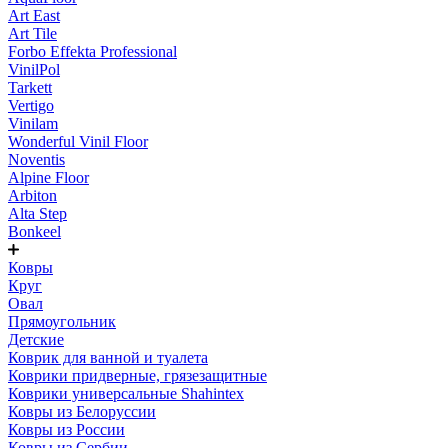
Art East
Art Tile
Forbo Effekta Professional
VinilPol
Tarkett
Vertigo
Vinilam
Wonderful Vinil Floor
Noventis
Alpine Floor
Arbiton
Alta Step
Bonkeel
Ковры
Круг
Овал
Прямоугольник
Детские
Коврик для ванной и туалета
Коврики придверные, грязезащитные
Коврики универсальные Shahintex
Ковры из Белоруссии
Ковры из России
Ковры из Сербии