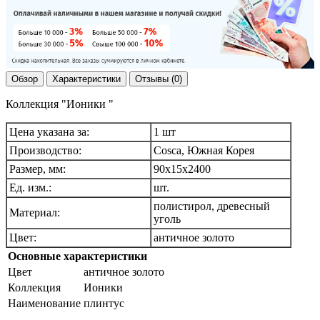
Обзор
Характеристики
Отзывы (0)
Коллекция "Ионики "
Цена указана за:
1 шт
Производство:
Cosca, Южная Корея
Размер, мм:
90х15х2400
Ед. изм.:
шт.
полистирол, древесный
Материал:
уголь
Цвет:
античное золото
Основные характеристики
Цвет
античное золото
Коллекция
Ионики
Наименование
плинтус