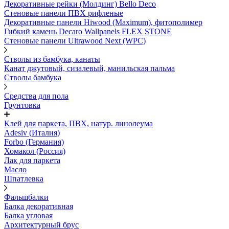
Декоративные рейки (Молдинг) Bello Deco
Стеновые панели ПВХ рифленые
Декоративные панели Hiwood (Maximum), фитополимер
Гибкий камень Decaro Wallpanels FLEX STONE
Стеновые панели Ultrawood Next (WPC)
Стволы из бамбука, канаты
Канат джутовый, сизалевый, манильская пальма
Стволы бамбука
Средства для пола
Грунтовка
Клей для паркета, ПВХ, натур. линолеума
Adesiv (Италия)
Forbo (Германия)
Хомакол (Россия)
Лак для паркета
Масло
Шпатлевка
Фальшбалки
Балка декоративная
Балка угловая
Архитектурный брус