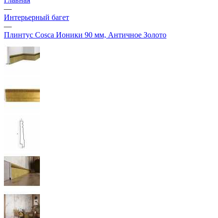
—
Интерьерный багет
—
Плинтус Cosca Ионики 90 мм, Античное Золото