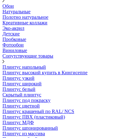
Обои
Натуральные
Полотно натуральное
Креативные коллажи
Эко-акрил
Детские
Пробковые
Фотообои
Виниловые
Сопутствующие товары
Плинтус напольный
Плинтус высокий купить в Кингисеппе
Плинтус узкий
Плинтус широкий
Плинтус белый
Скрытый плинтус
Плинтус под покраску
Плинтус цветной
Плинтус крашеный по RAL/ NCS
Плинтус ПВХ (пластиковый)
Плинтус МДФ
Плинтус шпонированный
Плинтус из массива