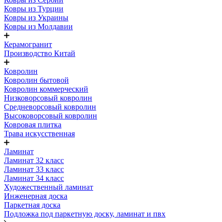
Ковры из Турции
Ковры из Украины
Ковры из Молдавии
Керамогранит
Производство Китай
Ковролин
Ковролин бытовой
Ковролин коммерческий
Низковорсовый ковролин
Средневорсовый ковролин
Высоковорсовый ковролин
Ковровая плитка
Трава искусственная
Ламинат
Ламинат 32 класс
Ламинат 33 класс
Ламинат 34 класс
Художественный ламинат
Инженерная доска
Паркетная доска
Подложка под паркетную доску, ламинат и пвх