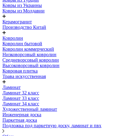
Ковры из Украины
Ковры из Молдавии
Керамогранит
Производство Китай
Ковролин
Ковролин бытовой
Ковролин коммерческий
Низковорсовый ковролин
Средневорсовый ковролин
Высоковорсовый ковролин
Ковровая плитка
Трава искусственная
Ламинат
Ламинат 32 класс
Ламинат 33 класс
Ламинат 34 класс
Художественный ламинат
Инженерная доска
Паркетная доска
Подложка под паркетную доску, ламинат и пвх