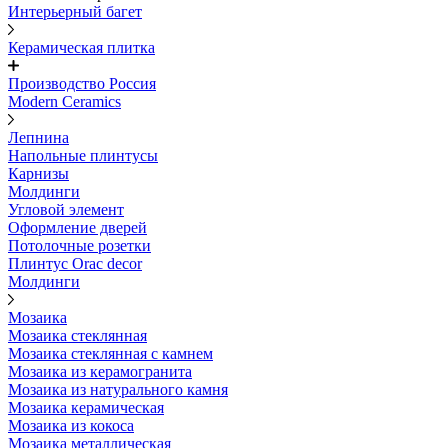
Интерьерный багет
Керамическая плитка
Производство Россия
Modern Ceramics
Лепнина
Напольные плинтусы
Карнизы
Молдинги
Угловой элемент
Оформление дверей
Потолочные розетки
Плинтус Orac decor
Молдинги
Мозаика
Мозаика стеклянная
Мозаика стеклянная с камнем
Мозаика из керамогранита
Мозаика из натурального камня
Мозаика керамическая
Мозаика из кокоса
Мозаика металлическая