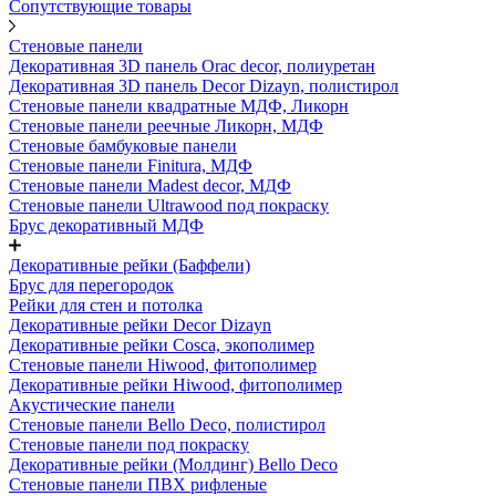
Сопутствующие товары
Стеновые панели
Декоративная 3D панель Orac decor, полиуретан
Декоративная 3D панель Decor Dizayn, полистирол
Стеновые панели квадратные МДФ, Ликорн
Стеновые панели реечные Ликорн, МДФ
Стеновые бамбуковые панели
Стеновые панели Finitura, МДФ
Стеновые панели Madest decor, МДФ
Стеновые панели Ultrawood под покраску
Брус декоративный МДФ
Декоративные рейки (Баффели)
Брус для перегородок
Рейки для стен и потолка
Декоративные рейки Decor Dizayn
Декоративные рейки Cosca, экополимер
Стеновые панели Hiwood, фитополимер
Декоративные рейки Hiwood, фитополимер
Акустические панели
Стеновые панели Bello Deco, полистирол
Стеновые панели под покраску
Декоративные рейки (Молдинг) Bello Deco
Стеновые панели ПВХ рифленые