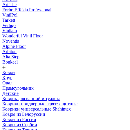
Art Tile
Forbo Effekta Professional
VinilPol
Tarkett
Vertigo
Vinilam
Wonderful Vinil Floor
Noventis
Alpine Floor
Arbiton
Alta Step
Bonkeel
Ковры
Круг
Овал
Прямоугольник
Детские
Коврик для ванной и туалета
Коврики придверные, грязезащитные
Коврики универсальные Shahintex
Ковры из Белоруссии
Ковры из России
Ковры из Сербии
Ковры из Турции