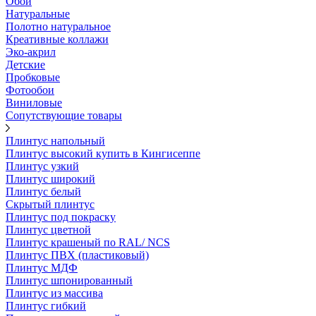
Обои
Натуральные
Полотно натуральное
Креативные коллажи
Эко-акрил
Детские
Пробковые
Фотообои
Виниловые
Сопутствующие товары
Плинтус напольный
Плинтус высокий купить в Кингисеппе
Плинтус узкий
Плинтус широкий
Плинтус белый
Скрытый плинтус
Плинтус под покраску
Плинтус цветной
Плинтус крашеный по RAL/ NCS
Плинтус ПВХ (пластиковый)
Плинтус МДФ
Плинтус шпонированный
Плинтус из массива
Плинтус гибкий