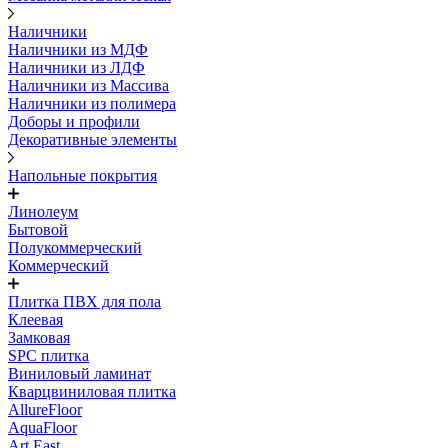
Наличники
Наличники из МДФ
Наличники из ЛДФ
Наличники из Массива
Наличники из полимера
Доборы и профили
Декоративные элементы
Напольные покрытия
Линолеум
Бытовой
Полукоммерческий
Коммерческий
Плитка ПВХ для пола
Клеевая
Замковая
SPC плитка
Виниловый ламинат
Кварцвиниловая плитка
AllureFloor
AquaFloor
Art East