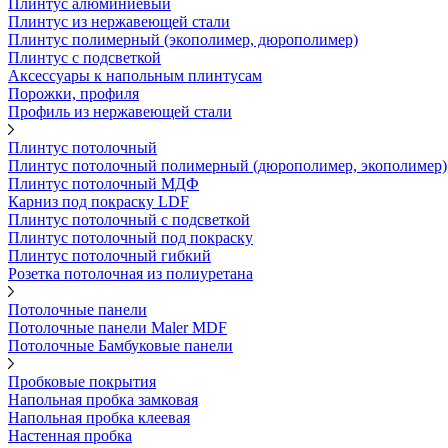
Плинтус алюминиевый
Плинтус из нержавеющей стали
Плинтус полимерный (экополимер, дюрополимер)
Плинтус с подсветкой
Аксессуары к напольным плинтусам
Порожки, профиля
Профиль из нержавеющей стали
Плинтус потолочный
Плинтус потолочный полимерный (дюрополимер, экополимер)
Плинтус потолочный МДФ
Карниз под покраску LDF
Плинтус потолочный с подсветкой
Плинтус потолочный под покраску
Плинтус потолочный гибкий
Розетка потолочная из полиуретана
Потолочные панели
Потолочные панели Maler MDF
Потолочные Бамбуковые панели
Пробковые покрытия
Напольная пробка замковая
Напольная пробка клеевая
Настенная пробка