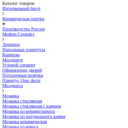
Каталог товаров
Интерьерный багет
Керамическая плитка
Производство Россия
Modern Ceramics
Лепнина
Напольные плинтусы
Карнизы
Молдинги
Угловой элемент
Оформление дверей
Потолочные розетки
Плинтус Orac decor
Молдинги
Мозаика
Мозаика стеклянная
Мозаика стеклянная с камнем
Мозаика из керамогранита
Мозаика из натурального камня
Мозаика керамическая
Мозаика из кокоса