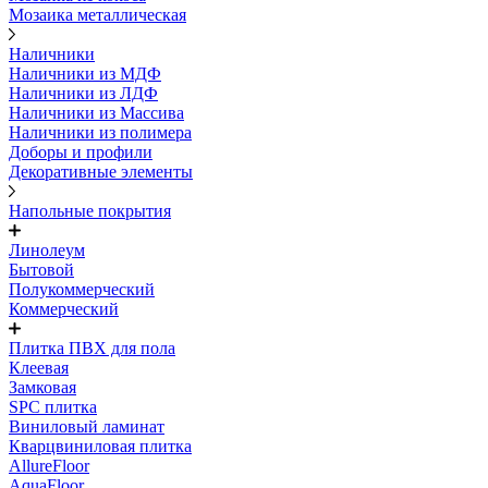
Мозаика металлическая
Наличники
Наличники из МДФ
Наличники из ЛДФ
Наличники из Массива
Наличники из полимера
Доборы и профили
Декоративные элементы
Напольные покрытия
Линолеум
Бытовой
Полукоммерческий
Коммерческий
Плитка ПВХ для пола
Клеевая
Замковая
SPC плитка
Виниловый ламинат
Кварцвиниловая плитка
AllureFloor
AquaFloor