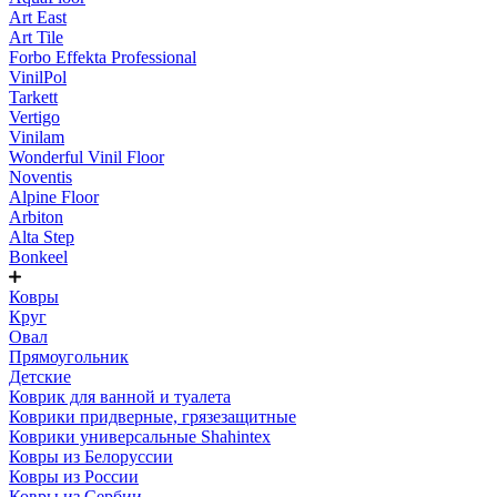
Art East
Art Tile
Forbo Effekta Professional
VinilPol
Tarkett
Vertigo
Vinilam
Wonderful Vinil Floor
Noventis
Alpine Floor
Arbiton
Alta Step
Bonkeel
Ковры
Круг
Овал
Прямоугольник
Детские
Коврик для ванной и туалета
Коврики придверные, грязезащитные
Коврики универсальные Shahintex
Ковры из Белоруссии
Ковры из России
Ковры из Сербии