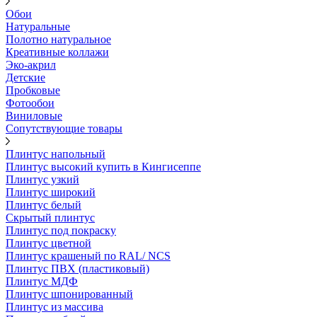
Обои
Натуральные
Полотно натуральное
Креативные коллажи
Эко-акрил
Детские
Пробковые
Фотообои
Виниловые
Сопутствующие товары
Плинтус напольный
Плинтус высокий купить в Кингисеппе
Плинтус узкий
Плинтус широкий
Плинтус белый
Скрытый плинтус
Плинтус под покраску
Плинтус цветной
Плинтус крашеный по RAL/ NCS
Плинтус ПВХ (пластиковый)
Плинтус МДФ
Плинтус шпонированный
Плинтус из массива