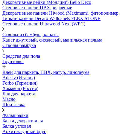
Декоративные рейки (Молдинг) Bello Deco
Стеновые панели ПВХ рифленые
Декоративные панели Hiwood (Maximum), фитополимер
Гибкий камень Decaro Wallpanels FLEX STONE
Стеновые панели Ultrawood Next (WPC)
Стволы из бамбука, канаты
Канат джутовый, сизалевый, манильская пальма
Стволы бамбука
Средства для пола
Грунтовка
Клей для паркета, ПВХ, натур. линолеума
Adesiv (Италия)
Forbo (Германия)
Хомакол (Россия)
Лак для паркета
Масло
Шпатлевка
Фальшбалки
Балка декоративная
Балка угловая
Архитектурный брус