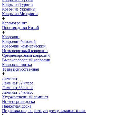
Ковры из Турции
Ковры из Украины
Ковры из Молдавии
Керамогранит
Производство Китай
Ковролин
Ковролин бытовой
Ковролин коммерческий
Низковорсовый ковролин
Средневорсовый ковролин
Высоковорсовый ковролин
Ковровая плитка
Трава искусственная
Ламинат
Ламинат 32 класс
Ламинат 33 класс
Ламинат 34 класс
Художественный ламинат
Инженерная доска
Паркетная доска
Подложка под паркетную доску, ламинат и пвх