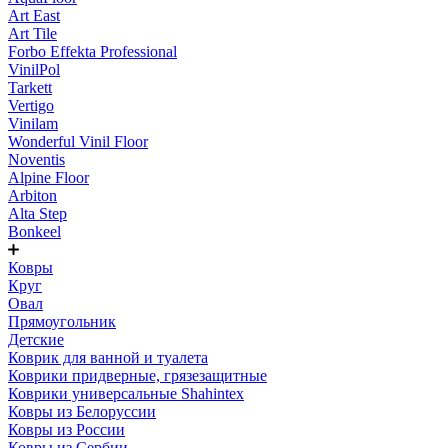
Art East
Art Tile
Forbo Effekta Professional
VinilPol
Tarkett
Vertigo
Vinilam
Wonderful Vinil Floor
Noventis
Alpine Floor
Arbiton
Alta Step
Bonkeel
Ковры
Круг
Овал
Прямоугольник
Детские
Коврик для ванной и туалета
Коврики придверные, грязезащитные
Коврики универсальные Shahintex
Ковры из Белоруссии
Ковры из России
Ковры из Сербии