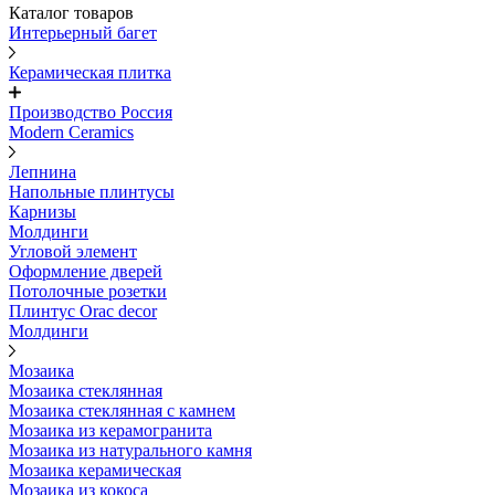
Каталог товаров
Интерьерный багет
Керамическая плитка
Производство Россия
Modern Ceramics
Лепнина
Напольные плинтусы
Карнизы
Молдинги
Угловой элемент
Оформление дверей
Потолочные розетки
Плинтус Orac decor
Молдинги
Мозаика
Мозаика стеклянная
Мозаика стеклянная с камнем
Мозаика из керамогранита
Мозаика из натурального камня
Мозаика керамическая
Мозаика из кокоса