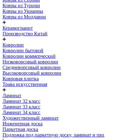
Ковры из Турции
Ковры из Украины
Ковры из Молдавии
Керамогранит
Производство Китай
Ковролин
Ковролин бытовой
Ковролин коммерческий
Низковорсовый ковролин
Средневорсовый ковролин
Высоковорсовый ковролин
Ковровая плитка
Трава искусственная
Ламинат
Ламинат 32 класс
Ламинат 33 класс
Ламинат 34 класс
Художественный ламинат
Инженерная доска
Паркетная доска
Подложка под паркетную доску, ламинат и пвх