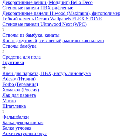
Декоративные рейки (Молдинг) Bello Deco
Стеновые панели ПВХ рифленые
Декоративные панели Hiwood (Maximum), фитополимер
Гибкий камень Decaro Wallpanels FLEX STONE
Стеновые панели Ultrawood Next (WPC)
Стволы из бамбука, канаты
Канат джутовый, сизалевый, манильская пальма
Стволы бамбука
Средства для пола
Грунтовка
Клей для паркета, ПВХ, натур. линолеума
Adesiv (Италия)
Forbo (Германия)
Хомакол (Россия)
Лак для паркета
Масло
Шпатлевка
Фальшбалки
Балка декоративная
Балка угловая
Архитектурный брус