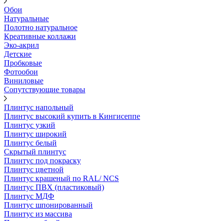
Обои
Натуральные
Полотно натуральное
Креативные коллажи
Эко-акрил
Детские
Пробковые
Фотообои
Виниловые
Сопутствующие товары
Плинтус напольный
Плинтус высокий купить в Кингисеппе
Плинтус узкий
Плинтус широкий
Плинтус белый
Скрытый плинтус
Плинтус под покраску
Плинтус цветной
Плинтус крашеный по RAL/ NCS
Плинтус ПВХ (пластиковый)
Плинтус МДФ
Плинтус шпонированный
Плинтус из массива