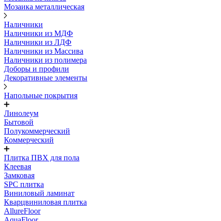
Мозаика металлическая
Наличники
Наличники из МДФ
Наличники из ЛДФ
Наличники из Массива
Наличники из полимера
Доборы и профили
Декоративные элементы
Напольные покрытия
Линолеум
Бытовой
Полукоммерческий
Коммерческий
Плитка ПВХ для пола
Клеевая
Замковая
SPC плитка
Виниловый ламинат
Кварцвиниловая плитка
AllureFloor
AquaFloor