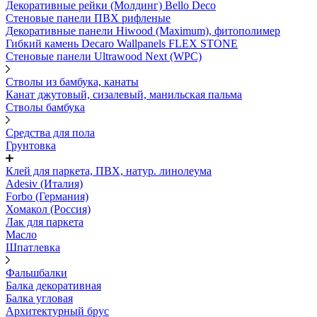
Декоративные рейки (Молдинг) Bello Deco
Стеновые панели ПВХ рифленые
Декоративные панели Hiwood (Maximum), фитополимер
Гибкий камень Decaro Wallpanels FLEX STONE
Стеновые панели Ultrawood Next (WPC)
Стволы из бамбука, канаты
Канат джутовый, сизалевый, манильская пальма
Стволы бамбука
Средства для пола
Грунтовка
Клей для паркета, ПВХ, натур. линолеума
Adesiv (Италия)
Forbo (Германия)
Хомакол (Россия)
Лак для паркета
Масло
Шпатлевка
Фальшбалки
Балка декоративная
Балка угловая
Архитектурный брус