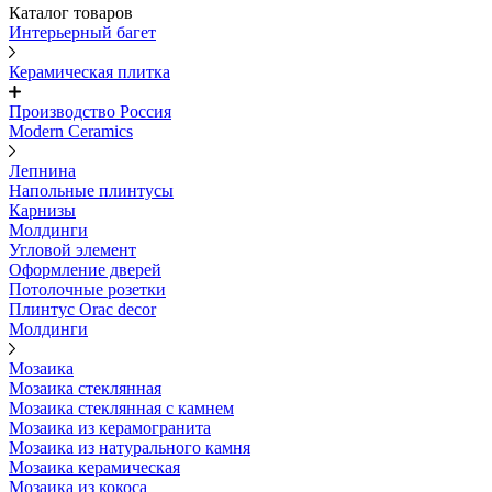
Каталог товаров
Интерьерный багет
Керамическая плитка
Производство Россия
Modern Ceramics
Лепнина
Напольные плинтусы
Карнизы
Молдинги
Угловой элемент
Оформление дверей
Потолочные розетки
Плинтус Orac decor
Молдинги
Мозаика
Мозаика стеклянная
Мозаика стеклянная с камнем
Мозаика из керамогранита
Мозаика из натурального камня
Мозаика керамическая
Мозаика из кокоса