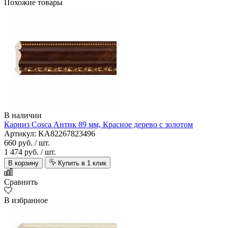
Похожие товары
В наличии
Карниз Cosca Антик 89 мм, Красное дерево с золотом
Артикул: KA82267823496
660 руб.
/ шт.
1 474 руб.
/ шт.
В корзину
Купить в 1 клик
Сравнить
В избранное