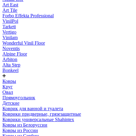
Art East
Art Tile
Forbo Effekta Professional
VinilPol
Tarkett
Vertigo
Vinilam
Wonderful Vinil Floor
Noventis
Alpine Floor
Arbiton
Alta Step
Bonkeel
Ковры
Круг
Овал
Прямоугольник
Детские
Коврик для ванной и туалета
Коврики придверные, грязезащитные
Коврики универсальные Shahintex
Ковры из Белоруссии
Ковры из России
Ковры из Сербии