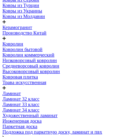
Ковры из Турции
Ковры из Украины
Ковры из Молдавии
Керамогранит
Производство Китай
Ковролин
Ковролин бытовой
Ковролин коммерческий
Низковорсовый ковролин
Средневорсовый ковролин
Высоковорсовый ковролин
Ковровая плитка
Трава искусственная
Ламинат
Ламинат 32 класс
Ламинат 33 класс
Ламинат 34 класс
Художественный ламинат
Инженерная доска
Паркетная доска
Подложка под паркетную доску, ламинат и пвх