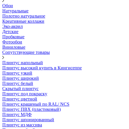
Обои
Натуральные
Полотно натуральное
Креативные коллажи
Эко-акрил
Детские
Пробковые
Фотообои
Виниловые
Сопутствующие товары
Плинтус напольный
Плинтус высокий купить в Кингисеппе
Плинтус узкий
Плинтус широкий
Плинтус белый
Скрытый плинтус
Плинтус под покраску
Плинтус цветной
Плинтус крашеный по RAL/ NCS
Плинтус ПВХ (пластиковый)
Плинтус МДФ
Плинтус шпонированный
Плинтус из массива