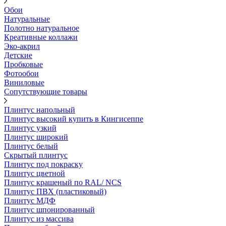
Обои
Натуральные
Полотно натуральное
Креативные коллажи
Эко-акрил
Детские
Пробковые
Фотообои
Виниловые
Сопутствующие товары
Плинтус напольный
Плинтус высокий купить в Кингисеппе
Плинтус узкий
Плинтус широкий
Плинтус белый
Скрытый плинтус
Плинтус под покраску
Плинтус цветной
Плинтус крашеный по RAL/ NCS
Плинтус ПВХ (пластиковый)
Плинтус МДФ
Плинтус шпонированный
Плинтус из массива