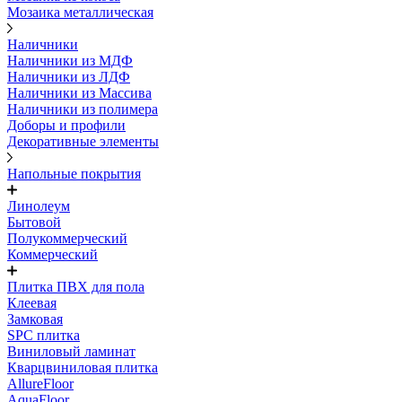
Мозаика металлическая
Наличники
Наличники из МДФ
Наличники из ЛДФ
Наличники из Массива
Наличники из полимера
Доборы и профили
Декоративные элементы
Напольные покрытия
Линолеум
Бытовой
Полукоммерческий
Коммерческий
Плитка ПВХ для пола
Клеевая
Замковая
SPC плитка
Виниловый ламинат
Кварцвиниловая плитка
AllureFloor
AquaFloor