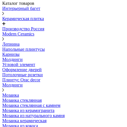
Каталог товаров
Интерьерный багет
Керамическая плитка
Производство Россия
Modern Ceramics
Лепнина
Напольные плинтусы
Карнизы
Молдинги
Угловой элемент
Оформление дверей
Потолочные розетки
Плинтус Orac decor
Молдинги
Мозаика
Мозаика стеклянная
Мозаика стеклянная с камнем
Мозаика из керамогранита
Мозаика из натурального камня
Мозаика керамическая
Мозаика из кокоса