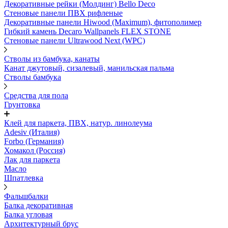
Декоративные рейки (Молдинг) Bello Deco
Стеновые панели ПВХ рифленые
Декоративные панели Hiwood (Maximum), фитополимер
Гибкий камень Decaro Wallpanels FLEX STONE
Стеновые панели Ultrawood Next (WPC)
Стволы из бамбука, канаты
Канат джутовый, сизалевый, манильская пальма
Стволы бамбука
Средства для пола
Грунтовка
Клей для паркета, ПВХ, натур. линолеума
Adesiv (Италия)
Forbo (Германия)
Хомакол (Россия)
Лак для паркета
Масло
Шпатлевка
Фальшбалки
Балка декоративная
Балка угловая
Архитектурный брус