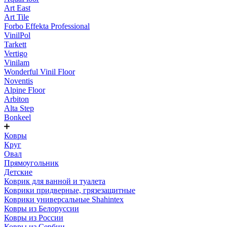
Art East
Art Tile
Forbo Effekta Professional
VinilPol
Tarkett
Vertigo
Vinilam
Wonderful Vinil Floor
Noventis
Alpine Floor
Arbiton
Alta Step
Bonkeel
Ковры
Круг
Овал
Прямоугольник
Детские
Коврик для ванной и туалета
Коврики придверные, грязезащитные
Коврики универсальные Shahintex
Ковры из Белоруссии
Ковры из России
Ковры из Сербии