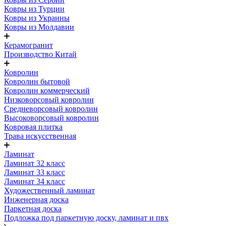
Ковры из Турции
Ковры из Украины
Ковры из Молдавии
Керамогранит
Производство Китай
Ковролин
Ковролин бытовой
Ковролин коммерческий
Низковорсовый ковролин
Средневорсовый ковролин
Высоковорсовый ковролин
Ковровая плитка
Трава искусственная
Ламинат
Ламинат 32 класс
Ламинат 33 класс
Ламинат 34 класс
Художественный ламинат
Инженерная доска
Паркетная доска
Подложка под паркетную доску, ламинат и пвх