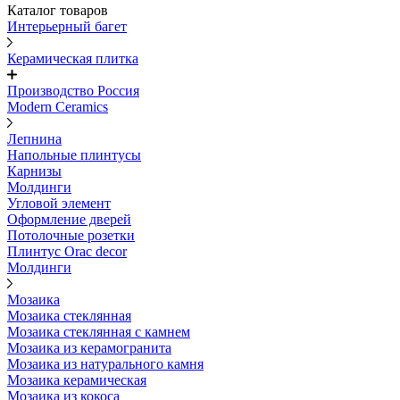
Каталог товаров
Интерьерный багет
Керамическая плитка
Производство Россия
Modern Ceramics
Лепнина
Напольные плинтусы
Карнизы
Молдинги
Угловой элемент
Оформление дверей
Потолочные розетки
Плинтус Orac decor
Молдинги
Мозаика
Мозаика стеклянная
Мозаика стеклянная с камнем
Мозаика из керамогранита
Мозаика из натурального камня
Мозаика керамическая
Мозаика из кокоса