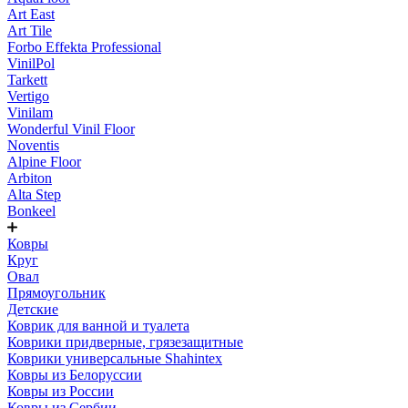
Art East
Art Tile
Forbo Effekta Professional
VinilPol
Tarkett
Vertigo
Vinilam
Wonderful Vinil Floor
Noventis
Alpine Floor
Arbiton
Alta Step
Bonkeel
Ковры
Круг
Овал
Прямоугольник
Детские
Коврик для ванной и туалета
Коврики придверные, грязезащитные
Коврики универсальные Shahintex
Ковры из Белоруссии
Ковры из России
Ковры из Сербии