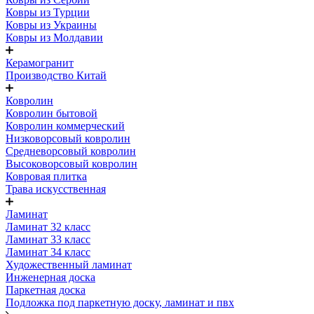
Ковры из Турции
Ковры из Украины
Ковры из Молдавии
Керамогранит
Производство Китай
Ковролин
Ковролин бытовой
Ковролин коммерческий
Низковорсовый ковролин
Средневорсовый ковролин
Высоковорсовый ковролин
Ковровая плитка
Трава искусственная
Ламинат
Ламинат 32 класс
Ламинат 33 класс
Ламинат 34 класс
Художественный ламинат
Инженерная доска
Паркетная доска
Подложка под паркетную доску, ламинат и пвх