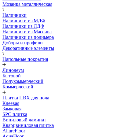
Мозаика металлическая
Наличники
Наличники из МДФ
Наличники из ЛДФ
Наличники из Массива
Наличники из полимера
Доборы и профили
Декоративные элементы
Напольные покрытия
Линолеум
Бытовой
Полукоммерческий
Коммерческий
Плитка ПВХ для пола
Клеевая
Замковая
SPC плитка
Виниловый ламинат
Кварцвиниловая плитка
AllureFloor
AquaFloor