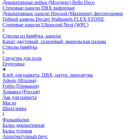
Декоративные рейки (Молдинг) Bello Deco
Стеновые панели ПВХ рифленые
Декоративные панели Hiwood (Maximum), фитополимер
Гибкий камень Decaro Wallpanels FLEX STONE
Стеновые панели Ultrawood Next (WPC)
Стволы из бамбука, канаты
Канат джутовый, сизалевый, манильская пальма
Стволы бамбука
Средства для пола
Грунтовка
Клей для паркета, ПВХ, натур. линолеума
Adesiv (Италия)
Forbo (Германия)
Хомакол (Россия)
Лак для паркета
Масло
Шпатлевка
Фальшбалки
Балка декоративная
Балка угловая
Архитектурный брус