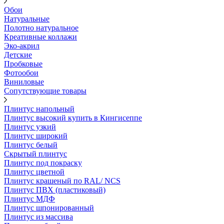
Обои
Натуральные
Полотно натуральное
Креативные коллажи
Эко-акрил
Детские
Пробковые
Фотообои
Виниловые
Сопутствующие товары
Плинтус напольный
Плинтус высокий купить в Кингисеппе
Плинтус узкий
Плинтус широкий
Плинтус белый
Скрытый плинтус
Плинтус под покраску
Плинтус цветной
Плинтус крашеный по RAL/ NCS
Плинтус ПВХ (пластиковый)
Плинтус МДФ
Плинтус шпонированный
Плинтус из массива