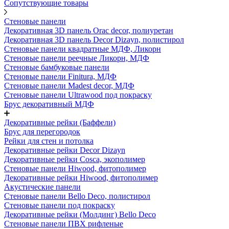
Сопутствующие товары
Стеновые панели
Декоративная 3D панель Orac decor, полиуретан
Декоративная 3D панель Decor Dizayn, полистирол
Стеновые панели квадратные МДФ, Ликорн
Стеновые панели реечные Ликорн, МДФ
Стеновые бамбуковые панели
Стеновые панели Finitura, МДФ
Стеновые панели Madest decor, МДФ
Стеновые панели Ultrawood под покраску
Брус декоративный МДФ
Декоративные рейки (Баффели)
Брус для перегородок
Рейки для стен и потолка
Декоративные рейки Decor Dizayn
Декоративные рейки Cosca, экополимер
Стеновые панели Hiwood, фитополимер
Декоративные рейки Hiwood, фитополимер
Акустические панели
Стеновые панели Bello Deco, полистирол
Стеновые панели под покраску
Декоративные рейки (Молдинг) Bello Deco
Стеновые панели ПВХ рифленые