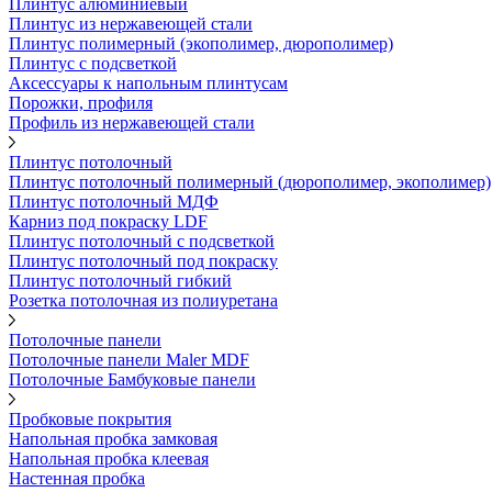
Плинтус алюминиевый
Плинтус из нержавеющей стали
Плинтус полимерный (экополимер, дюрополимер)
Плинтус с подсветкой
Аксессуары к напольным плинтусам
Порожки, профиля
Профиль из нержавеющей стали
Плинтус потолочный
Плинтус потолочный полимерный (дюрополимер, экополимер)
Плинтус потолочный МДФ
Карниз под покраску LDF
Плинтус потолочный с подсветкой
Плинтус потолочный под покраску
Плинтус потолочный гибкий
Розетка потолочная из полиуретана
Потолочные панели
Потолочные панели Maler MDF
Потолочные Бамбуковые панели
Пробковые покрытия
Напольная пробка замковая
Напольная пробка клеевая
Настенная пробка