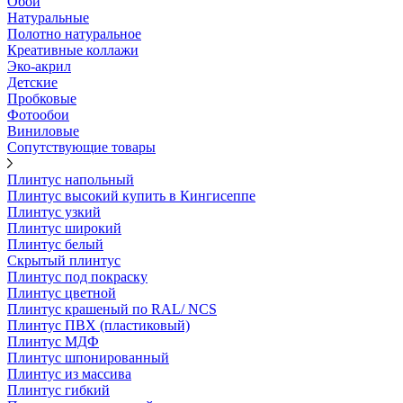
Обои
Натуральные
Полотно натуральное
Креативные коллажи
Эко-акрил
Детские
Пробковые
Фотообои
Виниловые
Сопутствующие товары
Плинтус напольный
Плинтус высокий купить в Кингисеппе
Плинтус узкий
Плинтус широкий
Плинтус белый
Скрытый плинтус
Плинтус под покраску
Плинтус цветной
Плинтус крашеный по RAL/ NCS
Плинтус ПВХ (пластиковый)
Плинтус МДФ
Плинтус шпонированный
Плинтус из массива
Плинтус гибкий