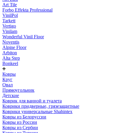
Art Tile
Forbo Effekta Professional
VinilPol
Tarkett
Vertigo
Vinilam
Wonderful Vinil Floor
Noventis
Alpine Floor
Arbiton
Alta Step
Bonkeel
Ковры
Круг
Овал
Прямоугольник
Детские
Коврик для ванной и туалета
Коврики придверные, грязезащитные
Коврики универсальные Shahintex
Ковры из Белоруссии
Ковры из России
Ковры из Сербии
Ковры из Турции