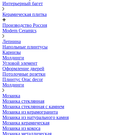
Интерьерный багет
Керамическая плитка
Производство Россия
Modern Ceramics
Лепнина
Напольные плинтусы
Карнизы
Молдинги
Угловой элемент
Оформление дверей
Потолочные розетки
Плинтус Orac decor
Молдинги
Мозаика
Мозаика стеклянная
Мозаика стеклянная с камнем
Мозаика из керамогранита
Мозаика из натурального камня
Мозаика керамическая
Мозаика из кокоса
Мозаика металлическая