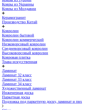
Ковры из Украины
Ковры из Молдавии
Керамогранит
Производство Китай
Ковролин
Ковролин бытовой
Ковролин коммерческий
Низковорсовый ковролин
Средневорсовый ковролин
Высоковорсовый ковролин
Ковровая плитка
Трава искусственная
Ламинат
Ламинат 32 класс
Ламинат 33 класс
Ламинат 34 класс
Художественный ламинат
Инженерная доска
Паркетная доска
Подложка под паркетную доску, ламинат и пвх