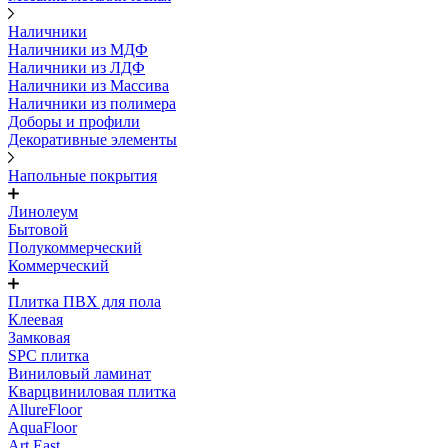
Наличники
Наличники из МДФ
Наличники из ЛДФ
Наличники из Массива
Наличники из полимера
Доборы и профили
Декоративные элементы
Напольные покрытия
Линолеум
Бытовой
Полукоммерческий
Коммерческий
Плитка ПВХ для пола
Клеевая
Замковая
SPC плитка
Виниловый ламинат
Кварцвиниловая плитка
AllureFloor
AquaFloor
Art East