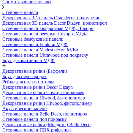
Сопутствующие товары
Стеновые панели
Декоративная 3D панель Orac decor, полиуретан
Декоративная 3D панель Decor Dizayn, полистирол
Стеновые панели квадратные МДФ, Ликорн
Стеновые панели реечные Ликорн, МДФ
Стеновые бамбуковые панели
Стеновые панели Finitura, МДФ
Стеновые панели Madest decor, МДФ
Стеновые панели Ultrawood под покраску
Брус декоративный МДФ
Декоративные рейки (Баффели)
Брус для перегородок
Рейки для стен и потолка
Декоративные рейки Decor Dizayn
Декоративные рейки Cosca, экополимер
Стеновые панели Hiwood, фитополимер
Декоративные рейки Hiwood, фитополимер
Акустические панели
Стеновые панели Bello Deco, полистирол
Стеновые панели под покраску
Декоративные рейки (Молдинг) Bello Deco
Стеновые панели ПВХ рифленые