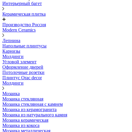
Интерьерный багет
Керамическая плитка
Производство Россия
Modern Ceramics
Лепнина
Напольные плинтусы
Карнизы
Молдинги
Угловой элемент
Оформление дверей
Потолочные розетки
Плинтус Orac decor
Молдинги
Мозаика
Мозаика стеклянная
Мозаика стеклянная с камнем
Мозаика из керамогранита
Мозаика из натурального камня
Мозаика керамическая
Мозаика из кокоса
Мозаика металлическая