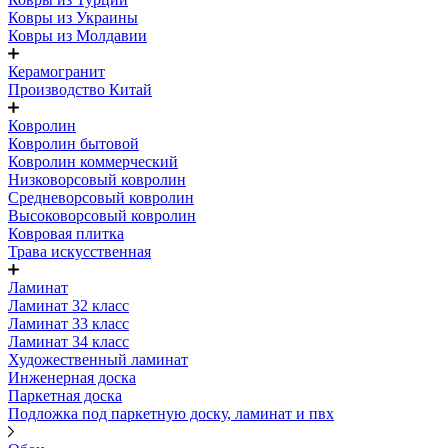
Ковры из Украины
Ковры из Молдавии
Керамогранит
Производство Китай
Ковролин
Ковролин бытовой
Ковролин коммерческий
Низковорсовый ковролин
Средневорсовый ковролин
Высоковорсовый ковролин
Ковровая плитка
Трава искусственная
Ламинат
Ламинат 32 класс
Ламинат 33 класс
Ламинат 34 класс
Художественный ламинат
Инженерная доска
Паркетная доска
Подложка под паркетную доску, ламинат и пвх