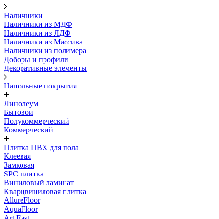
Наличники
Наличники из МДФ
Наличники из ЛДФ
Наличники из Массива
Наличники из полимера
Доборы и профили
Декоративные элементы
Напольные покрытия
Линолеум
Бытовой
Полукоммерческий
Коммерческий
Плитка ПВХ для пола
Клеевая
Замковая
SPC плитка
Виниловый ламинат
Кварцвиниловая плитка
AllureFloor
AquaFloor
Art East