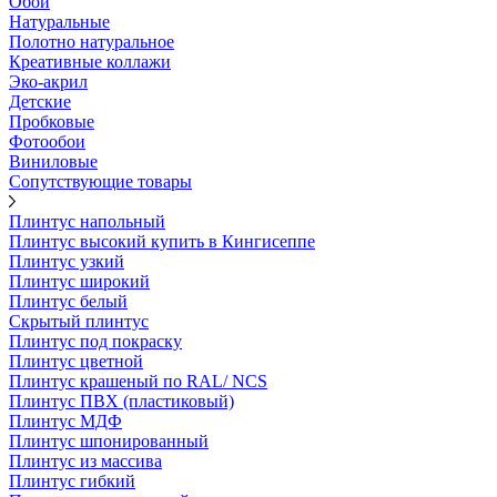
Обои
Натуральные
Полотно натуральное
Креативные коллажи
Эко-акрил
Детские
Пробковые
Фотообои
Виниловые
Сопутствующие товары
Плинтус напольный
Плинтус высокий купить в Кингисеппе
Плинтус узкий
Плинтус широкий
Плинтус белый
Скрытый плинтус
Плинтус под покраску
Плинтус цветной
Плинтус крашеный по RAL/ NCS
Плинтус ПВХ (пластиковый)
Плинтус МДФ
Плинтус шпонированный
Плинтус из массива
Плинтус гибкий