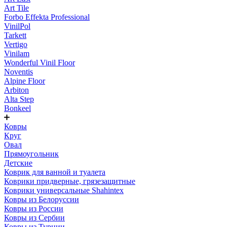
Art Tile
Forbo Effekta Professional
VinilPol
Tarkett
Vertigo
Vinilam
Wonderful Vinil Floor
Noventis
Alpine Floor
Arbiton
Alta Step
Bonkeel
Ковры
Круг
Овал
Прямоугольник
Детские
Коврик для ванной и туалета
Коврики придверные, грязезащитные
Коврики универсальные Shahintex
Ковры из Белоруссии
Ковры из России
Ковры из Сербии
Ковры из Турции