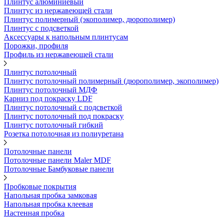
Плинтус алюминиевый
Плинтус из нержавеющей стали
Плинтус полимерный (экополимер, дюрополимер)
Плинтус с подсветкой
Аксессуары к напольным плинтусам
Порожки, профиля
Профиль из нержавеющей стали
Плинтус потолочный
Плинтус потолочный полимерный (дюрополимер, экополимер)
Плинтус потолочный МДФ
Карниз под покраску LDF
Плинтус потолочный с подсветкой
Плинтус потолочный под покраску
Плинтус потолочный гибкий
Розетка потолочная из полиуретана
Потолочные панели
Потолочные панели Maler MDF
Потолочные Бамбуковые панели
Пробковые покрытия
Напольная пробка замковая
Напольная пробка клеевая
Настенная пробка