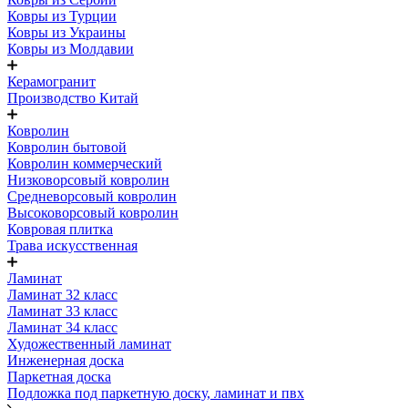
Ковры из Турции
Ковры из Украины
Ковры из Молдавии
Керамогранит
Производство Китай
Ковролин
Ковролин бытовой
Ковролин коммерческий
Низковорсовый ковролин
Средневорсовый ковролин
Высоковорсовый ковролин
Ковровая плитка
Трава искусственная
Ламинат
Ламинат 32 класс
Ламинат 33 класс
Ламинат 34 класс
Художественный ламинат
Инженерная доска
Паркетная доска
Подложка под паркетную доску, ламинат и пвх