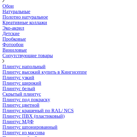
Обои
Натуральные
Полотно натуральное
Креативные коллажи
Эко-акрил
Детские
Пробковые
Фотообои
Виниловые
Сопутствующие товары
Плинтус напольный
Плинтус высокий купить в Кингисеппе
Плинтус узкий
Плинтус широкий
Плинтус белый
Скрытый плинтус
Плинтус под покраску
Плинтус цветной
Плинтус крашеный по RAL/ NCS
Плинтус ПВХ (пластиковый)
Плинтус МДФ
Плинтус шпонированный
Плинтус из массива