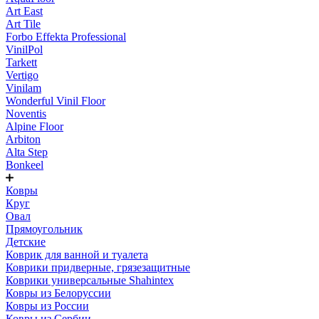
Art East
Art Tile
Forbo Effekta Professional
VinilPol
Tarkett
Vertigo
Vinilam
Wonderful Vinil Floor
Noventis
Alpine Floor
Arbiton
Alta Step
Bonkeel
Ковры
Круг
Овал
Прямоугольник
Детские
Коврик для ванной и туалета
Коврики придверные, грязезащитные
Коврики универсальные Shahintex
Ковры из Белоруссии
Ковры из России
Ковры из Сербии