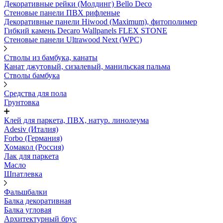
Декоративные рейки (Молдинг) Bello Deco
Стеновые панели ПВХ рифленые
Декоративные панели Hiwood (Maximum), фитополимер
Гибкий камень Decaro Wallpanels FLEX STONE
Стеновые панели Ultrawood Next (WPC)
Стволы из бамбука, канаты
Канат джутовый, сизалевый, манильская пальма
Стволы бамбука
Средства для пола
Грунтовка
Клей для паркета, ПВХ, натур. линолеума
Adesiv (Италия)
Forbo (Германия)
Хомакол (Россия)
Лак для паркета
Масло
Шпатлевка
Фальшбалки
Балка декоративная
Балка угловая
Архитектурный брус