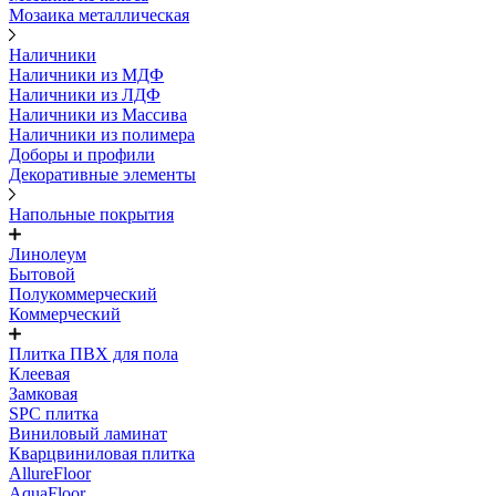
Мозаика металлическая
Наличники
Наличники из МДФ
Наличники из ЛДФ
Наличники из Массива
Наличники из полимера
Доборы и профили
Декоративные элементы
Напольные покрытия
Линолеум
Бытовой
Полукоммерческий
Коммерческий
Плитка ПВХ для пола
Клеевая
Замковая
SPC плитка
Виниловый ламинат
Кварцвиниловая плитка
AllureFloor
AquaFloor