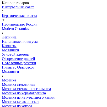
Каталог товаров
Интерьерный багет
Керамическая плитка
Производство Россия
Modern Ceramics
Лепнина
Напольные плинтусы
Карнизы
Молдинги
Угловой элемент
Оформление дверей
Потолочные розетки
Плинтус Orac decor
Молдинги
Мозаика
Мозаика стеклянная
Мозаика стеклянная с камнем
Мозаика из керамогранита
Мозаика из натурального камня
Мозаика керамическая
Мозаика из кокоса