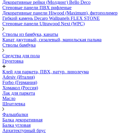
Декоративные рейки (Молдинг) Bello Deco
Стеновые панели ПВХ рифленые
Декоративные панели Hiwood (Maximum), фитополимер
Гибкий камень Decaro Wallpanels FLEX STONE
Стеновые панели Ultrawood Next (WPC)
Стволы из бамбука, канаты
Канат джутовый, сизалевый, манильская пальма
Стволы бамбука
Средства для пола
Грунтовка
Клей для паркета, ПВХ, натур. линолеума
Adesiv (Италия)
Forbo (Германия)
Хомакол (Россия)
Лак для паркета
Масло
Шпатлевка
Фальшбалки
Балка декоративная
Балка угловая
Архитектурный брус