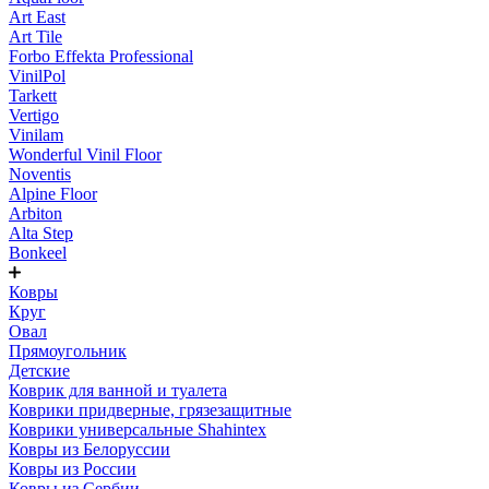
Art East
Art Tile
Forbo Effekta Professional
VinilPol
Tarkett
Vertigo
Vinilam
Wonderful Vinil Floor
Noventis
Alpine Floor
Arbiton
Alta Step
Bonkeel
Ковры
Круг
Овал
Прямоугольник
Детские
Коврик для ванной и туалета
Коврики придверные, грязезащитные
Коврики универсальные Shahintex
Ковры из Белоруссии
Ковры из России
Ковры из Сербии