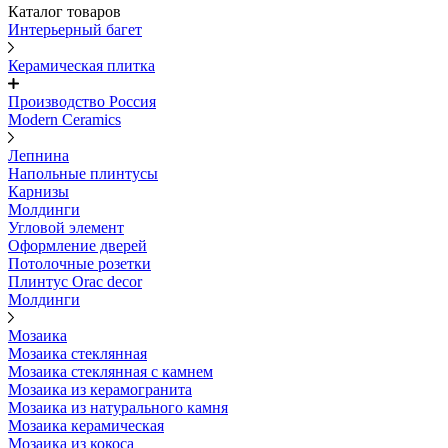
Каталог товаров
Интерьерный багет
Керамическая плитка
Производство Россия
Modern Ceramics
Лепнина
Напольные плинтусы
Карнизы
Молдинги
Угловой элемент
Оформление дверей
Потолочные розетки
Плинтус Orac decor
Молдинги
Мозаика
Мозаика стеклянная
Мозаика стеклянная с камнем
Мозаика из керамогранита
Мозаика из натурального камня
Мозаика керамическая
Мозаика из кокоса