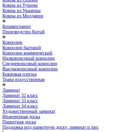
Ковры из Турции
Ковры из Украины
Ковры из Молдавии
Керамогранит
Производство Китай
Ковролин
Ковролин бытовой
Ковролин коммерческий
Низковорсовый ковролин
Средневорсовый ковролин
Высоковорсовый ковролин
Ковровая плитка
Трава искусственная
Ламинат
Ламинат 32 класс
Ламинат 33 класс
Ламинат 34 класс
Художественный ламинат
Инженерная доска
Паркетная доска
Подложка под паркетную доску, ламинат и пвх