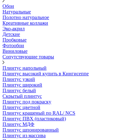
Обои
Натуральные
Полотно натуральное
Креативные коллажи
Эко-акрил
Детские
Пробковые
Фотообои
Виниловые
Сопутствующие товары
Плинтус напольный
Плинтус высокий купить в Кингисеппе
Плинтус узкий
Плинтус широкий
Плинтус белый
Скрытый плинтус
Плинтус под покраску
Плинтус цветной
Плинтус крашеный по RAL/ NCS
Плинтус ПВХ (пластиковый)
Плинтус МДФ
Плинтус шпонированный
Плинтус из массива