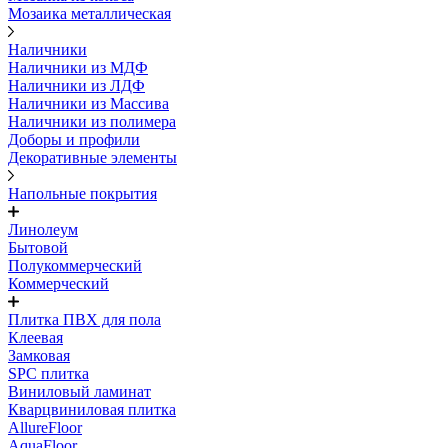
Мозаика металлическая
Наличники
Наличники из МДФ
Наличники из ЛДФ
Наличники из Массива
Наличники из полимера
Доборы и профили
Декоративные элементы
Напольные покрытия
Линолеум
Бытовой
Полукоммерческий
Коммерческий
Плитка ПВХ для пола
Клеевая
Замковая
SPC плитка
Виниловый ламинат
Кварцвиниловая плитка
AllureFloor
AquaFloor