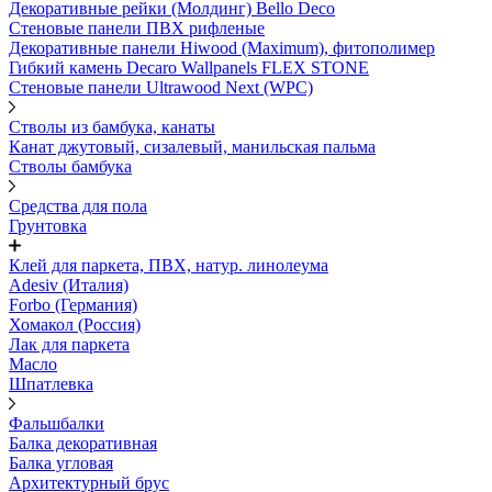
Декоративные рейки (Молдинг) Bello Deco
Стеновые панели ПВХ рифленые
Декоративные панели Hiwood (Maximum), фитополимер
Гибкий камень Decaro Wallpanels FLEX STONE
Стеновые панели Ultrawood Next (WPC)
Стволы из бамбука, канаты
Канат джутовый, сизалевый, манильская пальма
Стволы бамбука
Средства для пола
Грунтовка
Клей для паркета, ПВХ, натур. линолеума
Adesiv (Италия)
Forbo (Германия)
Хомакол (Россия)
Лак для паркета
Масло
Шпатлевка
Фальшбалки
Балка декоративная
Балка угловая
Архитектурный брус