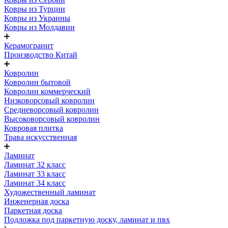
Ковры из Турции
Ковры из Украины
Ковры из Молдавии
Керамогранит
Производство Китай
Ковролин
Ковролин бытовой
Ковролин коммерческий
Низковорсовый ковролин
Средневорсовый ковролин
Высоковорсовый ковролин
Ковровая плитка
Трава искусственная
Ламинат
Ламинат 32 класс
Ламинат 33 класс
Ламинат 34 класс
Художественный ламинат
Инженерная доска
Паркетная доска
Подложка под паркетную доску, ламинат и пвх