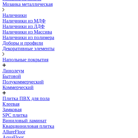
Мозаика металлическая
Наличники
Наличники из МДФ
Наличники из ЛДФ
Наличники из Массива
Наличники из полимера
Доборы и профили
Декоративные элементы
Напольные покрытия
Линолеум
Бытовой
Полукоммерческий
Коммерческий
Плитка ПВХ для пола
Клеевая
Замковая
SPC плитка
Виниловый ламинат
Кварцвиниловая плитка
AllureFloor
AquaFloor