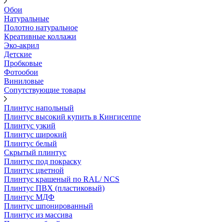
Обои
Натуральные
Полотно натуральное
Креативные коллажи
Эко-акрил
Детские
Пробковые
Фотообои
Виниловые
Сопутствующие товары
Плинтус напольный
Плинтус высокий купить в Кингисеппе
Плинтус узкий
Плинтус широкий
Плинтус белый
Скрытый плинтус
Плинтус под покраску
Плинтус цветной
Плинтус крашеный по RAL/ NCS
Плинтус ПВХ (пластиковый)
Плинтус МДФ
Плинтус шпонированный
Плинтус из массива