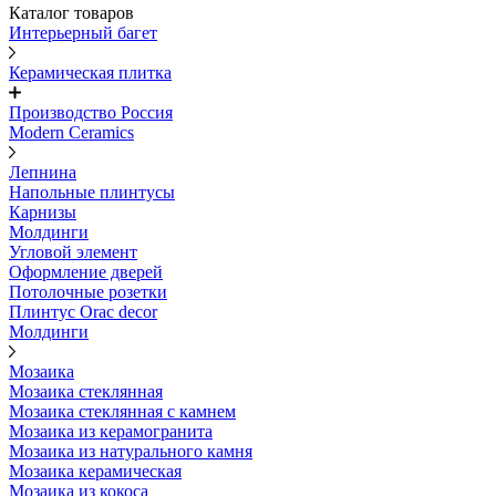
Каталог товаров
Интерьерный багет
Керамическая плитка
Производство Россия
Modern Ceramics
Лепнина
Напольные плинтусы
Карнизы
Молдинги
Угловой элемент
Оформление дверей
Потолочные розетки
Плинтус Orac decor
Молдинги
Мозаика
Мозаика стеклянная
Мозаика стеклянная с камнем
Мозаика из керамогранита
Мозаика из натурального камня
Мозаика керамическая
Мозаика из кокоса