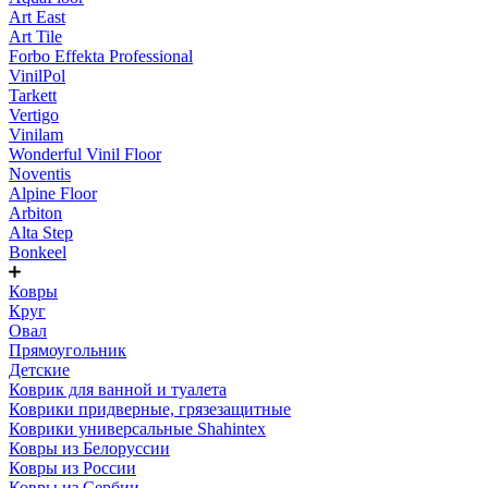
Art East
Art Tile
Forbo Effekta Professional
VinilPol
Tarkett
Vertigo
Vinilam
Wonderful Vinil Floor
Noventis
Alpine Floor
Arbiton
Alta Step
Bonkeel
Ковры
Круг
Овал
Прямоугольник
Детские
Коврик для ванной и туалета
Коврики придверные, грязезащитные
Коврики универсальные Shahintex
Ковры из Белоруссии
Ковры из России
Ковры из Сербии