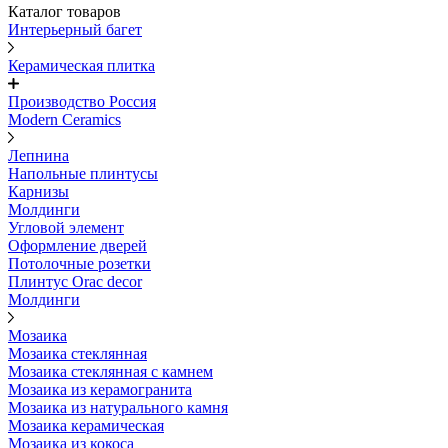
Каталог товаров
Интерьерный багет
Керамическая плитка
Производство Россия
Modern Ceramics
Лепнина
Напольные плинтусы
Карнизы
Молдинги
Угловой элемент
Оформление дверей
Потолочные розетки
Плинтус Orac decor
Молдинги
Мозаика
Мозаика стеклянная
Мозаика стеклянная с камнем
Мозаика из керамогранита
Мозаика из натурального камня
Мозаика керамическая
Мозаика из кокоса