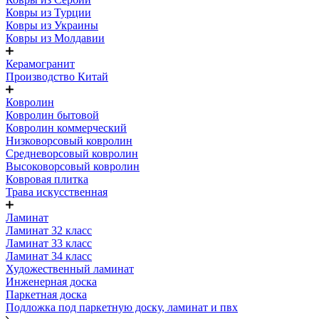
Ковры из Турции
Ковры из Украины
Ковры из Молдавии
Керамогранит
Производство Китай
Ковролин
Ковролин бытовой
Ковролин коммерческий
Низковорсовый ковролин
Средневорсовый ковролин
Высоковорсовый ковролин
Ковровая плитка
Трава искусственная
Ламинат
Ламинат 32 класс
Ламинат 33 класс
Ламинат 34 класс
Художественный ламинат
Инженерная доска
Паркетная доска
Подложка под паркетную доску, ламинат и пвх