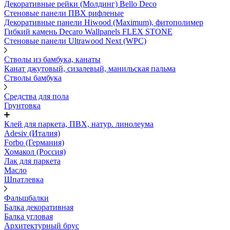
Декоративные рейки (Молдинг) Bello Deco
Стеновые панели ПВХ рифленые
Декоративные панели Hiwood (Maximum), фитополимер
Гибкий камень Decaro Wallpanels FLEX STONE
Стеновые панели Ultrawood Next (WPC)
Стволы из бамбука, канаты
Канат джутовый, сизалевый, манильская пальма
Стволы бамбука
Средства для пола
Грунтовка
Клей для паркета, ПВХ, натур. линолеума
Adesiv (Италия)
Forbo (Германия)
Хомакол (Россия)
Лак для паркета
Масло
Шпатлевка
Фальшбалки
Балка декоративная
Балка угловая
Архитектурный брус