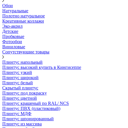
Обои
Натуральные
Полотно натуральное
Креативные коллажи
Эко-акрил
Детские
Пробковые
Фотообои
Виниловые
Сопутствующие товары
Плинтус напольный
Плинтус высокий купить в Кингисеппе
Плинтус узкий
Плинтус широкий
Плинтус белый
Скрытый плинтус
Плинтус под покраску
Плинтус цветной
Плинтус крашеный по RAL/ NCS
Плинтус ПВХ (пластиковый)
Плинтус МДФ
Плинтус шпонированный
Плинтус из массива