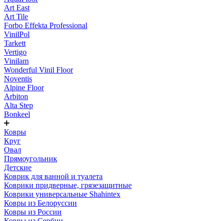
Art East
Art Tile
Forbo Effekta Professional
VinilPol
Tarkett
Vertigo
Vinilam
Wonderful Vinil Floor
Noventis
Alpine Floor
Arbiton
Alta Step
Bonkeel
Ковры
Круг
Овал
Прямоугольник
Детские
Коврик для ванной и туалета
Коврики придверные, грязезащитные
Коврики универсальные Shahintex
Ковры из Белоруссии
Ковры из России
Ковры из Сербии