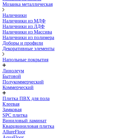
Мозаика металлическая
Наличники
Наличники из МДФ
Наличники из ЛДФ
Наличники из Массива
Наличники из полимера
Доборы и профили
Декоративные элементы
Напольные покрытия
Линолеум
Бытовой
Полукоммерческий
Коммерческий
Плитка ПВХ для пола
Клеевая
Замковая
SPC плитка
Виниловый ламинат
Кварцвиниловая плитка
AllureFloor
AquaFloor