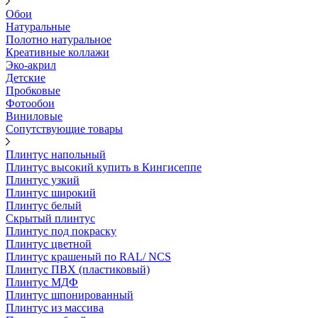
Обои
Натуральные
Полотно натуральное
Креативные коллажи
Эко-акрил
Детские
Пробковые
Фотообои
Виниловые
Сопутствующие товары
Плинтус напольный
Плинтус высокий купить в Кингисеппе
Плинтус узкий
Плинтус широкий
Плинтус белый
Скрытый плинтус
Плинтус под покраску
Плинтус цветной
Плинтус крашеный по RAL/ NCS
Плинтус ПВХ (пластиковый)
Плинтус МДФ
Плинтус шпонированный
Плинтус из массива