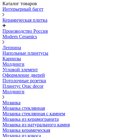
Каталог товаров
Интерьерный багет
Керамическая плитка
Производство Россия
Modern Ceramics
Лепнина
Напольные плинтусы
Карнизы
Молдинги
Угловой элемент
Оформление дверей
Потолочные розетки
Плинтус Orac decor
Молдинги
Мозаика
Мозаика стеклянная
Мозаика стеклянная с камнем
Мозаика из керамогранита
Мозаика из натурального камня
Мозаика керамическая
Мозаика из кокоса