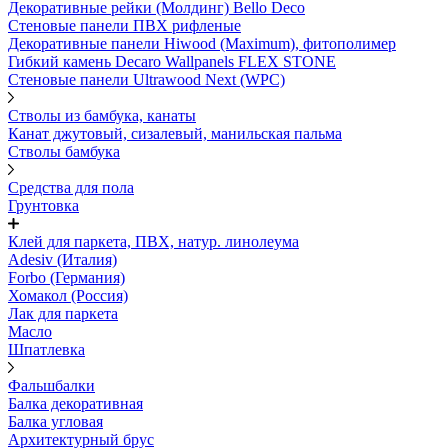
Декоративные рейки (Молдинг) Bello Deco
Стеновые панели ПВХ рифленые
Декоративные панели Hiwood (Maximum), фитополимер
Гибкий камень Decaro Wallpanels FLEX STONE
Стеновые панели Ultrawood Next (WPC)
Стволы из бамбука, канаты
Канат джутовый, сизалевый, манильская пальма
Стволы бамбука
Средства для пола
Грунтовка
Клей для паркета, ПВХ, натур. линолеума
Adesiv (Италия)
Forbo (Германия)
Хомакол (Россия)
Лак для паркета
Масло
Шпатлевка
Фальшбалки
Балка декоративная
Балка угловая
Архитектурный брус