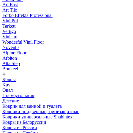
Art East
Art Tile
Forbo Effekta Professional
VinilPol
Tarkett
Vertigo
Vinilam
Wonderful Vinil Floor
Noventis
Alpine Floor
Arbiton
Alta Step
Bonkeel
Ковры
Круг
Овал
Прямоугольник
Детские
Коврик для ванной и туалета
Коврики придверные, грязезащитные
Коврики универсальные Shahintex
Ковры из Белоруссии
Ковры из России
Ковры из Сербии