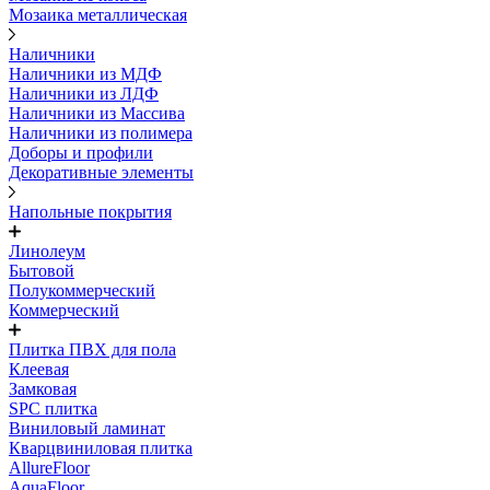
Мозаика металлическая
Наличники
Наличники из МДФ
Наличники из ЛДФ
Наличники из Массива
Наличники из полимера
Доборы и профили
Декоративные элементы
Напольные покрытия
Линолеум
Бытовой
Полукоммерческий
Коммерческий
Плитка ПВХ для пола
Клеевая
Замковая
SPC плитка
Виниловый ламинат
Кварцвиниловая плитка
AllureFloor
AquaFloor