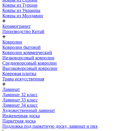
Ковры из Турции
Ковры из Украины
Ковры из Молдавии
Керамогранит
Производство Китай
Ковролин
Ковролин бытовой
Ковролин коммерческий
Низковорсовый ковролин
Средневорсовый ковролин
Высоковорсовый ковролин
Ковровая плитка
Трава искусственная
Ламинат
Ламинат 32 класс
Ламинат 33 класс
Ламинат 34 класс
Художественный ламинат
Инженерная доска
Паркетная доска
Подложка под паркетную доску, ламинат и пвх