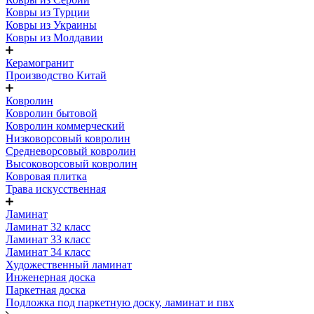
Ковры из Турции
Ковры из Украины
Ковры из Молдавии
Керамогранит
Производство Китай
Ковролин
Ковролин бытовой
Ковролин коммерческий
Низковорсовый ковролин
Средневорсовый ковролин
Высоковорсовый ковролин
Ковровая плитка
Трава искусственная
Ламинат
Ламинат 32 класс
Ламинат 33 класс
Ламинат 34 класс
Художественный ламинат
Инженерная доска
Паркетная доска
Подложка под паркетную доску, ламинат и пвх