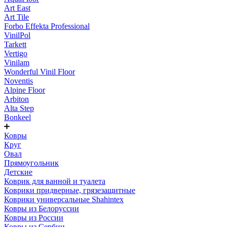
Art East
Art Tile
Forbo Effekta Professional
VinilPol
Tarkett
Vertigo
Vinilam
Wonderful Vinil Floor
Noventis
Alpine Floor
Arbiton
Alta Step
Bonkeel
Ковры
Круг
Овал
Прямоугольник
Детские
Коврик для ванной и туалета
Коврики придверные, грязезащитные
Коврики универсальные Shahintex
Ковры из Белоруссии
Ковры из России
Ковры из Сербии