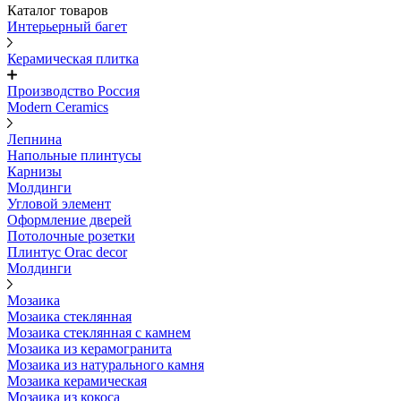
Каталог товаров
Интерьерный багет
Керамическая плитка
Производство Россия
Modern Ceramics
Лепнина
Напольные плинтусы
Карнизы
Молдинги
Угловой элемент
Оформление дверей
Потолочные розетки
Плинтус Orac decor
Молдинги
Мозаика
Мозаика стеклянная
Мозаика стеклянная с камнем
Мозаика из керамогранита
Мозаика из натурального камня
Мозаика керамическая
Мозаика из кокоса