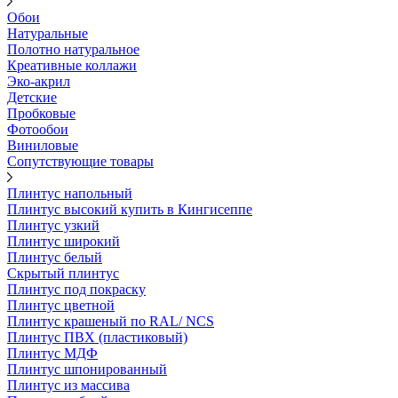
Обои
Натуральные
Полотно натуральное
Креативные коллажи
Эко-акрил
Детские
Пробковые
Фотообои
Виниловые
Сопутствующие товары
Плинтус напольный
Плинтус высокий купить в Кингисеппе
Плинтус узкий
Плинтус широкий
Плинтус белый
Скрытый плинтус
Плинтус под покраску
Плинтус цветной
Плинтус крашеный по RAL/ NCS
Плинтус ПВХ (пластиковый)
Плинтус МДФ
Плинтус шпонированный
Плинтус из массива