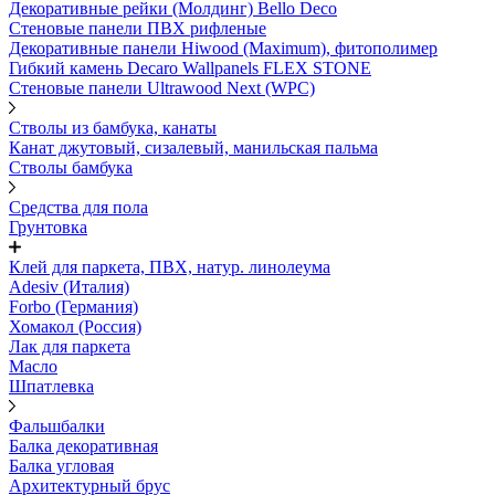
Декоративные рейки (Молдинг) Bello Deco
Стеновые панели ПВХ рифленые
Декоративные панели Hiwood (Maximum), фитополимер
Гибкий камень Decaro Wallpanels FLEX STONE
Стеновые панели Ultrawood Next (WPC)
Стволы из бамбука, канаты
Канат джутовый, сизалевый, манильская пальма
Стволы бамбука
Средства для пола
Грунтовка
Клей для паркета, ПВХ, натур. линолеума
Adesiv (Италия)
Forbo (Германия)
Хомакол (Россия)
Лак для паркета
Масло
Шпатлевка
Фальшбалки
Балка декоративная
Балка угловая
Архитектурный брус