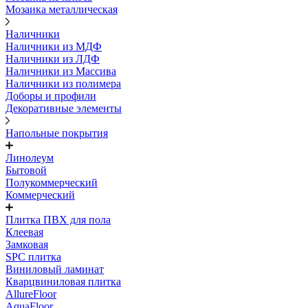
Мозаика металлическая
Наличники
Наличники из МДФ
Наличники из ЛДФ
Наличники из Массива
Наличники из полимера
Доборы и профили
Декоративные элементы
Напольные покрытия
Линолеум
Бытовой
Полукоммерческий
Коммерческий
Плитка ПВХ для пола
Клеевая
Замковая
SPC плитка
Виниловый ламинат
Кварцвиниловая плитка
AllureFloor
AquaFloor