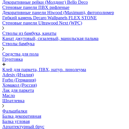
Декоративные рейки (Молдинг) Bello Deco
Стеновые панели ПВХ рифленые
Декоративные панели Hiwood (Maximum), фитополимер
Гибкий камень Decaro Wallpanels FLEX STONE
Стеновые панели Ultrawood Next (WPC)
Стволы из бамбука, канаты
Канат джутовый, сизалевый, манильская пальма
Стволы бамбука
Средства для пола
Грунтовка
Клей для паркета, ПВХ, натур. линолеума
Adesiv (Италия)
Forbo (Германия)
Хомакол (Россия)
Лак для паркета
Масло
Шпатлевка
Фальшбалки
Балка декоративная
Балка угловая
Архитектурный брус