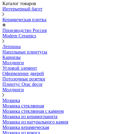
Каталог товаров
Интерьерный багет
Керамическая плитка
Производство Россия
Modern Ceramics
Лепнина
Напольные плинтусы
Карнизы
Молдинги
Угловой элемент
Оформление дверей
Потолочные розетки
Плинтус Orac decor
Молдинги
Мозаика
Мозаика стеклянная
Мозаика стеклянная с камнем
Мозаика из керамогранита
Мозаика из натурального камня
Мозаика керамическая
Мозаика из кокоса