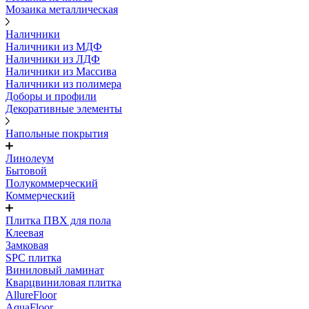
Мозаика металлическая
Наличники
Наличники из МДФ
Наличники из ЛДФ
Наличники из Массива
Наличники из полимера
Доборы и профили
Декоративные элементы
Напольные покрытия
Линолеум
Бытовой
Полукоммерческий
Коммерческий
Плитка ПВХ для пола
Клеевая
Замковая
SPC плитка
Виниловый ламинат
Кварцвиниловая плитка
AllureFloor
AquaFloor