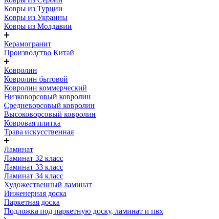
Ковры из Турции
Ковры из Украины
Ковры из Молдавии
Керамогранит
Производство Китай
Ковролин
Ковролин бытовой
Ковролин коммерческий
Низковорсовый ковролин
Средневорсовый ковролин
Высоковорсовый ковролин
Ковровая плитка
Трава искусственная
Ламинат
Ламинат 32 класс
Ламинат 33 класс
Ламинат 34 класс
Художественный ламинат
Инженерная доска
Паркетная доска
Подложка под паркетную доску, ламинат и пвх