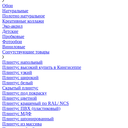
Обои
Натуральные
Полотно натуральное
Креативные коллажи
Эко-акрил
Детские
Пробковые
Фотообои
Виниловые
Сопутствующие товары
Плинтус напольный
Плинтус высокий купить в Кингисеппе
Плинтус узкий
Плинтус широкий
Плинтус белый
Скрытый плинтус
Плинтус под покраску
Плинтус цветной
Плинтус крашеный по RAL/ NCS
Плинтус ПВХ (пластиковый)
Плинтус МДФ
Плинтус шпонированный
Плинтус из массива