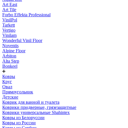
Art East
Art Tile
Forbo Effekta Professional
VinilPol
Tarkett
Vertigo
Vinilam
Wonderful Vinil Floor
Noventis
Alpine Floor
Arbiton
Alta Step
Bonkeel
Ковры
Круг
Овал
Прямоугольник
Детские
Коврик для ванной и туалета
Коврики придверные, грязезащитные
Коврики универсальные Shahintex
Ковры из Белоруссии
Ковры из России
Ковры из Сербии