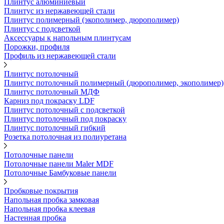
Плинтус алюминиевый
Плинтус из нержавеющей стали
Плинтус полимерный (экополимер, дюрополимер)
Плинтус с подсветкой
Аксессуары к напольным плинтусам
Порожки, профиля
Профиль из нержавеющей стали
Плинтус потолочный
Плинтус потолочный полимерный (дюрополимер, экополимер)
Плинтус потолочный МДФ
Карниз под покраску LDF
Плинтус потолочный с подсветкой
Плинтус потолочный под покраску
Плинтус потолочный гибкий
Розетка потолочная из полиуретана
Потолочные панели
Потолочные панели Maler MDF
Потолочные Бамбуковые панели
Пробковые покрытия
Напольная пробка замковая
Напольная пробка клеевая
Настенная пробка