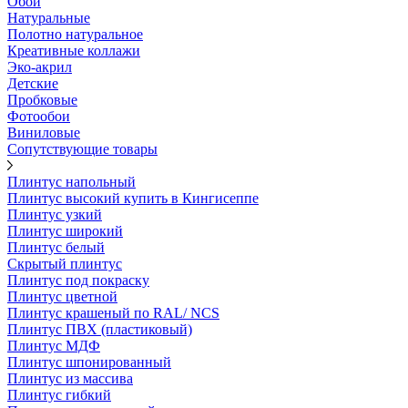
Обои
Натуральные
Полотно натуральное
Креативные коллажи
Эко-акрил
Детские
Пробковые
Фотообои
Виниловые
Сопутствующие товары
Плинтус напольный
Плинтус высокий купить в Кингисеппе
Плинтус узкий
Плинтус широкий
Плинтус белый
Скрытый плинтус
Плинтус под покраску
Плинтус цветной
Плинтус крашеный по RAL/ NCS
Плинтус ПВХ (пластиковый)
Плинтус МДФ
Плинтус шпонированный
Плинтус из массива
Плинтус гибкий