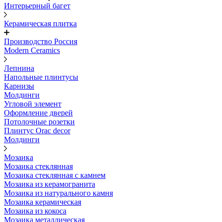
Интерьерный багет
Керамическая плитка
Производство Россия
Modern Ceramics
Лепнина
Напольные плинтусы
Карнизы
Молдинги
Угловой элемент
Оформление дверей
Потолочные розетки
Плинтус Orac decor
Молдинги
Мозаика
Мозаика стеклянная
Мозаика стеклянная с камнем
Мозаика из керамогранита
Мозаика из натурального камня
Мозаика керамическая
Мозаика из кокоса
Мозаика металлическая