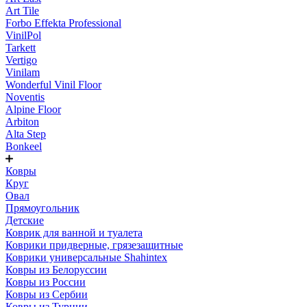
Art Tile
Forbo Effekta Professional
VinilPol
Tarkett
Vertigo
Vinilam
Wonderful Vinil Floor
Noventis
Alpine Floor
Arbiton
Alta Step
Bonkeel
Ковры
Круг
Овал
Прямоугольник
Детские
Коврик для ванной и туалета
Коврики придверные, грязезащитные
Коврики универсальные Shahintex
Ковры из Белоруссии
Ковры из России
Ковры из Сербии
Ковры из Турции