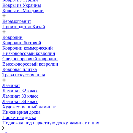
Ковры из Украины
Ковры из Молдавии
Керамогранит
Производство Китай
Ковролин
Ковролин бытовой
Ковролин коммерческий
Низковорсовый ковролин
Средневорсовый ковролин
Высоковорсовый ковролин
Ковровая плитка
Трава искусственная
Ламинат
Ламинат 32 класс
Ламинат 33 класс
Ламинат 34 класс
Художественный ламинат
Инженерная доска
Паркетная доска
Подложка под паркетную доску, ламинат и пвх