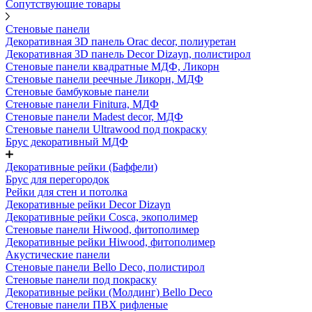
Сопутствующие товары
Стеновые панели
Декоративная 3D панель Orac decor, полиуретан
Декоративная 3D панель Decor Dizayn, полистирол
Стеновые панели квадратные МДФ, Ликорн
Стеновые панели реечные Ликорн, МДФ
Стеновые бамбуковые панели
Стеновые панели Finitura, МДФ
Стеновые панели Madest decor, МДФ
Стеновые панели Ultrawood под покраску
Брус декоративный МДФ
Декоративные рейки (Баффели)
Брус для перегородок
Рейки для стен и потолка
Декоративные рейки Decor Dizayn
Декоративные рейки Cosca, экополимер
Стеновые панели Hiwood, фитополимер
Декоративные рейки Hiwood, фитополимер
Акустические панели
Стеновые панели Bello Deco, полистирол
Стеновые панели под покраску
Декоративные рейки (Молдинг) Bello Deco
Стеновые панели ПВХ рифленые