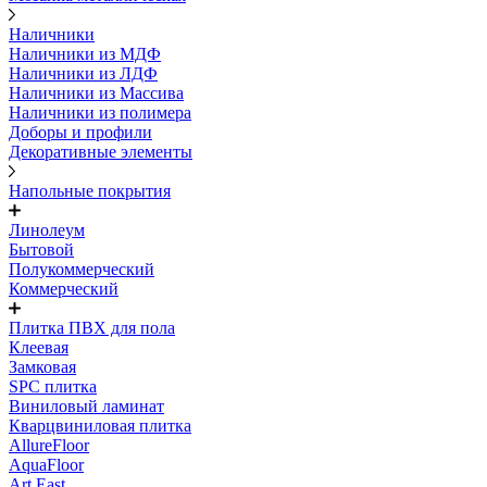
Наличники
Наличники из МДФ
Наличники из ЛДФ
Наличники из Массива
Наличники из полимера
Доборы и профили
Декоративные элементы
Напольные покрытия
Линолеум
Бытовой
Полукоммерческий
Коммерческий
Плитка ПВХ для пола
Клеевая
Замковая
SPC плитка
Виниловый ламинат
Кварцвиниловая плитка
AllureFloor
AquaFloor
Art East