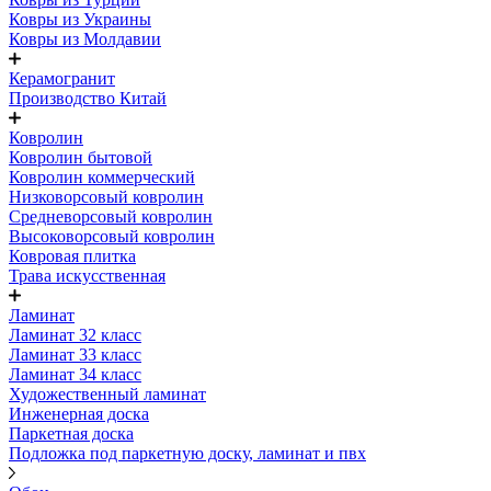
Ковры из Украины
Ковры из Молдавии
Керамогранит
Производство Китай
Ковролин
Ковролин бытовой
Ковролин коммерческий
Низковорсовый ковролин
Средневорсовый ковролин
Высоковорсовый ковролин
Ковровая плитка
Трава искусственная
Ламинат
Ламинат 32 класс
Ламинат 33 класс
Ламинат 34 класс
Художественный ламинат
Инженерная доска
Паркетная доска
Подложка под паркетную доску, ламинат и пвх