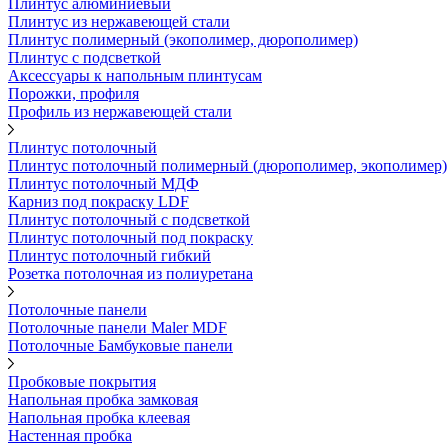
Плинтус алюминиевый
Плинтус из нержавеющей стали
Плинтус полимерный (экополимер, дюрополимер)
Плинтус с подсветкой
Аксессуары к напольным плинтусам
Порожки, профиля
Профиль из нержавеющей стали
Плинтус потолочный
Плинтус потолочный полимерный (дюрополимер, экополимер)
Плинтус потолочный МДФ
Карниз под покраску LDF
Плинтус потолочный с подсветкой
Плинтус потолочный под покраску
Плинтус потолочный гибкий
Розетка потолочная из полиуретана
Потолочные панели
Потолочные панели Maler MDF
Потолочные Бамбуковые панели
Пробковые покрытия
Напольная пробка замковая
Напольная пробка клеевая
Настенная пробка