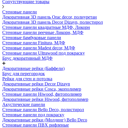
Сопутствующие товары
Стеновые панели
Декоративная 3D панель Orac decor, полиуретан
Декоративная 3D панель Decor Dizayn, полистирол
Стеновые панели квадратные МДФ, Ликорн
Стеновые панели реечные Ликорн, МДФ
Стеновые бамбуковые панели
Стеновые панели Finitura, МДФ
Стеновые панели Madest decor, МДФ
Стеновые панели Ultrawood под покраску
Брус декоративный МДФ
Декоративные рейки (Баффели)
Брус для перегородок
Рейки для стен и потолка
Декоративные рейки Decor Dizayn
Декоративные рейки Cosca, экополимер
Стеновые панели Hiwood, фитополимер
Декоративные рейки Hiwood, фитополимер
Акустические панели
Стеновые панели Bello Deco, полистирол
Стеновые панели под покраску
Декоративные рейки (Молдинг) Bello Deco
Стеновые панели ПВХ рифленые