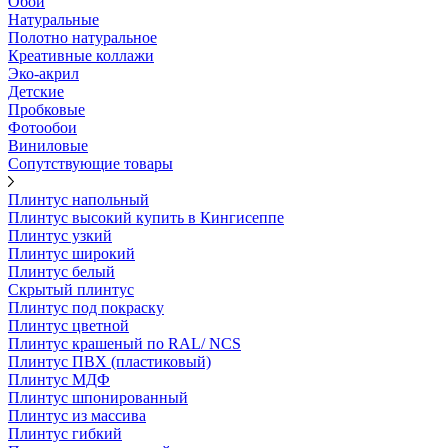
Обои
Натуральные
Полотно натуральное
Креативные коллажи
Эко-акрил
Детские
Пробковые
Фотообои
Виниловые
Сопутствующие товары
Плинтус напольный
Плинтус высокий купить в Кингисеппе
Плинтус узкий
Плинтус широкий
Плинтус белый
Скрытый плинтус
Плинтус под покраску
Плинтус цветной
Плинтус крашеный по RAL/ NCS
Плинтус ПВХ (пластиковый)
Плинтус МДФ
Плинтус шпонированный
Плинтус из массива
Плинтус гибкий