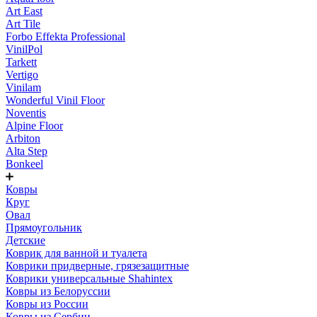
Art East
Art Tile
Forbo Effekta Professional
VinilPol
Tarkett
Vertigo
Vinilam
Wonderful Vinil Floor
Noventis
Alpine Floor
Arbiton
Alta Step
Bonkeel
Ковры
Круг
Овал
Прямоугольник
Детские
Коврик для ванной и туалета
Коврики придверные, грязезащитные
Коврики универсальные Shahintex
Ковры из Белоруссии
Ковры из России
Ковры из Сербии