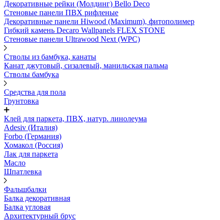
Декоративные рейки (Молдинг) Bello Deco
Стеновые панели ПВХ рифленые
Декоративные панели Hiwood (Maximum), фитополимер
Гибкий камень Decaro Wallpanels FLEX STONE
Стеновые панели Ultrawood Next (WPC)
Стволы из бамбука, канаты
Канат джутовый, сизалевый, манильская пальма
Стволы бамбука
Средства для пола
Грунтовка
Клей для паркета, ПВХ, натур. линолеума
Adesiv (Италия)
Forbo (Германия)
Хомакол (Россия)
Лак для паркета
Масло
Шпатлевка
Фальшбалки
Балка декоративная
Балка угловая
Архитектурный брус