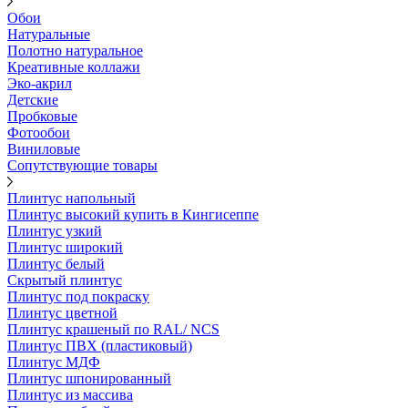
Обои
Натуральные
Полотно натуральное
Креативные коллажи
Эко-акрил
Детские
Пробковые
Фотообои
Виниловые
Сопутствующие товары
Плинтус напольный
Плинтус высокий купить в Кингисеппе
Плинтус узкий
Плинтус широкий
Плинтус белый
Скрытый плинтус
Плинтус под покраску
Плинтус цветной
Плинтус крашеный по RAL/ NCS
Плинтус ПВХ (пластиковый)
Плинтус МДФ
Плинтус шпонированный
Плинтус из массива