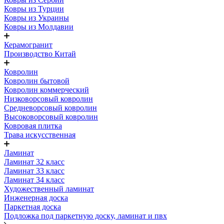
Ковры из Турции
Ковры из Украины
Ковры из Молдавии
Керамогранит
Производство Китай
Ковролин
Ковролин бытовой
Ковролин коммерческий
Низковорсовый ковролин
Средневорсовый ковролин
Высоковорсовый ковролин
Ковровая плитка
Трава искусственная
Ламинат
Ламинат 32 класс
Ламинат 33 класс
Ламинат 34 класс
Художественный ламинат
Инженерная доска
Паркетная доска
Подложка под паркетную доску, ламинат и пвх