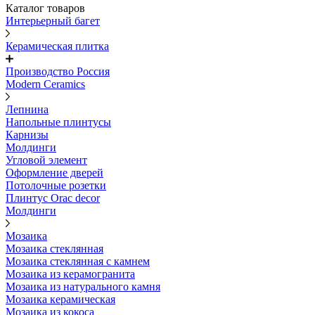
Каталог товаров
Интерьерный багет
Керамическая плитка
Производство Россия
Modern Ceramics
Лепнина
Напольные плинтусы
Карнизы
Молдинги
Угловой элемент
Оформление дверей
Потолочные розетки
Плинтус Orac decor
Молдинги
Мозаика
Мозаика стеклянная
Мозаика стеклянная с камнем
Мозаика из керамогранита
Мозаика из натурального камня
Мозаика керамическая
Мозаика из кокоса