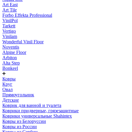
Art East
Art Tile
Forbo Effekta Professional
VinilPol
Tarkett
Vertigo
Vinilam
Wonderful Vinil Floor
Noventis
Alpine Floor
Arbiton
Alta Step
Bonkeel
Ковры
Круг
Овал
Прямоугольник
Детские
Коврик для ванной и туалета
Коврики придверные, грязезащитные
Коврики универсальные Shahintex
Ковры из Белоруссии
Ковры из России
Ковры из Сербии