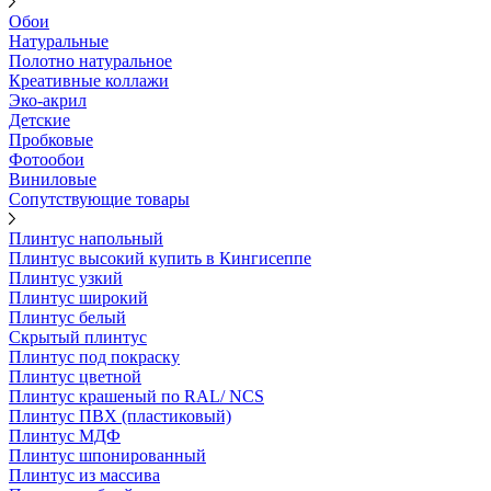
Обои
Натуральные
Полотно натуральное
Креативные коллажи
Эко-акрил
Детские
Пробковые
Фотообои
Виниловые
Сопутствующие товары
Плинтус напольный
Плинтус высокий купить в Кингисеппе
Плинтус узкий
Плинтус широкий
Плинтус белый
Скрытый плинтус
Плинтус под покраску
Плинтус цветной
Плинтус крашеный по RAL/ NCS
Плинтус ПВХ (пластиковый)
Плинтус МДФ
Плинтус шпонированный
Плинтус из массива