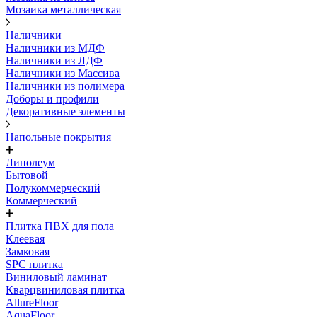
Мозаика металлическая
Наличники
Наличники из МДФ
Наличники из ЛДФ
Наличники из Массива
Наличники из полимера
Доборы и профили
Декоративные элементы
Напольные покрытия
Линолеум
Бытовой
Полукоммерческий
Коммерческий
Плитка ПВХ для пола
Клеевая
Замковая
SPC плитка
Виниловый ламинат
Кварцвиниловая плитка
AllureFloor
AquaFloor