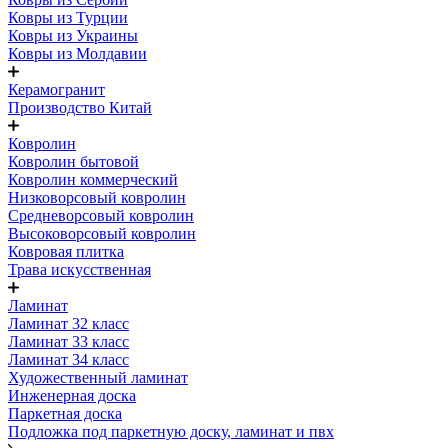
Ковры из Турции
Ковры из Украины
Ковры из Молдавии
Керамогранит
Производство Китай
Ковролин
Ковролин бытовой
Ковролин коммерческий
Низковорсовый ковролин
Средневорсовый ковролин
Высоковорсовый ковролин
Ковровая плитка
Трава искусственная
Ламинат
Ламинат 32 класс
Ламинат 33 класс
Ламинат 34 класс
Художественный ламинат
Инженерная доска
Паркетная доска
Подложка под паркетную доску, ламинат и пвх