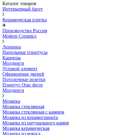
Каталог товаров
Интерьерный багет
Керамическая плитка
Производство Россия
Modern Ceramics
Лепнина
Напольные плинтусы
Карнизы
Молдинги
Угловой элемент
Оформление дверей
Потолочные розетки
Плинтус Orac decor
Молдинги
Мозаика
Мозаика стеклянная
Мозаика стеклянная с камнем
Мозаика из керамогранита
Мозаика из натурального камня
Мозаика керамическая
Мозаика из кокоса