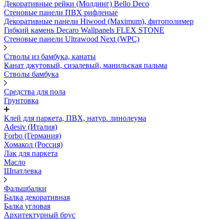
Декоративные рейки (Молдинг) Bello Deco
Стеновые панели ПВХ рифленые
Декоративные панели Hiwood (Maximum), фитополимер
Гибкий камень Decaro Wallpanels FLEX STONE
Стеновые панели Ultrawood Next (WPC)
Стволы из бамбука, канаты
Канат джутовый, сизалевый, манильская пальма
Стволы бамбука
Средства для пола
Грунтовка
Клей для паркета, ПВХ, натур. линолеума
Adesiv (Италия)
Forbo (Германия)
Хомакол (Россия)
Лак для паркета
Масло
Шпатлевка
Фальшбалки
Балка декоративная
Балка угловая
Архитектурный брус