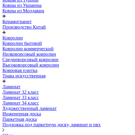
Ковры из Украины
Ковры из Молдавии
Керамогранит
Производство Китай
Ковролин
Ковролин бытовой
Ковролин коммерческий
Низковорсовый ковролин
Средневорсовый ковролин
Высоковорсовый ковролин
Ковровая плитка
Трава искусственная
Ламинат
Ламинат 32 класс
Ламинат 33 класс
Ламинат 34 класс
Художественный ламинат
Инженерная доска
Паркетная доска
Подложка под паркетную доску, ламинат и пвх