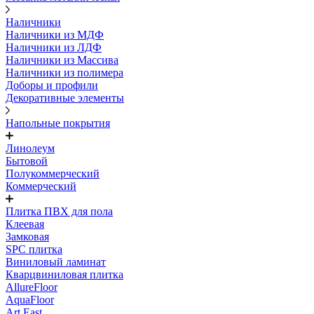
Наличники
Наличники из МДФ
Наличники из ЛДФ
Наличники из Массива
Наличники из полимера
Доборы и профили
Декоративные элементы
Напольные покрытия
Линолеум
Бытовой
Полукоммерческий
Коммерческий
Плитка ПВХ для пола
Клеевая
Замковая
SPC плитка
Виниловый ламинат
Кварцвиниловая плитка
AllureFloor
AquaFloor
Art East