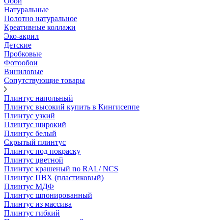
Обои
Натуральные
Полотно натуральное
Креативные коллажи
Эко-акрил
Детские
Пробковые
Фотообои
Виниловые
Сопутствующие товары
Плинтус напольный
Плинтус высокий купить в Кингисеппе
Плинтус узкий
Плинтус широкий
Плинтус белый
Скрытый плинтус
Плинтус под покраску
Плинтус цветной
Плинтус крашеный по RAL/ NCS
Плинтус ПВХ (пластиковый)
Плинтус МДФ
Плинтус шпонированный
Плинтус из массива
Плинтус гибкий