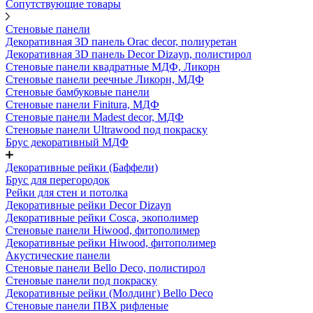
Сопутствующие товары
Стеновые панели
Декоративная 3D панель Orac decor, полиуретан
Декоративная 3D панель Decor Dizayn, полистирол
Стеновые панели квадратные МДФ, Ликорн
Стеновые панели реечные Ликорн, МДФ
Стеновые бамбуковые панели
Стеновые панели Finitura, МДФ
Стеновые панели Madest decor, МДФ
Стеновые панели Ultrawood под покраску
Брус декоративный МДФ
Декоративные рейки (Баффели)
Брус для перегородок
Рейки для стен и потолка
Декоративные рейки Decor Dizayn
Декоративные рейки Cosca, экополимер
Стеновые панели Hiwood, фитополимер
Декоративные рейки Hiwood, фитополимер
Акустические панели
Стеновые панели Bello Deco, полистирол
Стеновые панели под покраску
Декоративные рейки (Молдинг) Bello Deco
Стеновые панели ПВХ рифленые