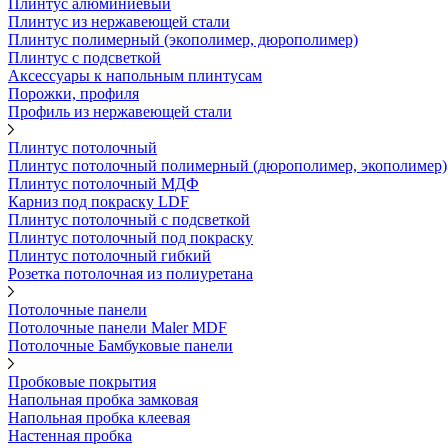
Плинтус алюминиевый
Плинтус из нержавеющей стали
Плинтус полимерный (экополимер, дюрополимер)
Плинтус с подсветкой
Аксессуары к напольным плинтусам
Порожки, профиля
Профиль из нержавеющей стали
Плинтус потолочный
Плинтус потолочный полимерный (дюрополимер, экополимер)
Плинтус потолочный МДФ
Карниз под покраску LDF
Плинтус потолочный с подсветкой
Плинтус потолочный под покраску
Плинтус потолочный гибкий
Розетка потолочная из полиуретана
Потолочные панели
Потолочные панели Maler MDF
Потолочные Бамбуковые панели
Пробковые покрытия
Напольная пробка замковая
Напольная пробка клеевая
Настенная пробка