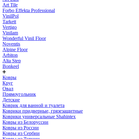
Art Tile
Forbo Effekta Professional
VinilPol
Tarkett
Vertigo
Vinilam
Wonderful Vinil Floor
Noventis
Alpine Floor
Arbiton
Alta Step
Bonkeel
Ковры
Круг
Овал
Прямоугольник
Детские
Коврик для ванной и туалета
Коврики придверные, грязезащитные
Коврики универсальные Shahintex
Ковры из Белоруссии
Ковры из России
Ковры из Сербии
Ковры из Турции