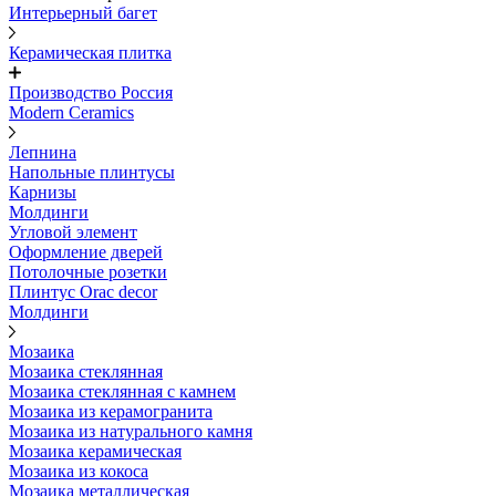
Интерьерный багет
Керамическая плитка
Производство Россия
Modern Ceramics
Лепнина
Напольные плинтусы
Карнизы
Молдинги
Угловой элемент
Оформление дверей
Потолочные розетки
Плинтус Orac decor
Молдинги
Мозаика
Мозаика стеклянная
Мозаика стеклянная с камнем
Мозаика из керамогранита
Мозаика из натурального камня
Мозаика керамическая
Мозаика из кокоса
Мозаика металлическая