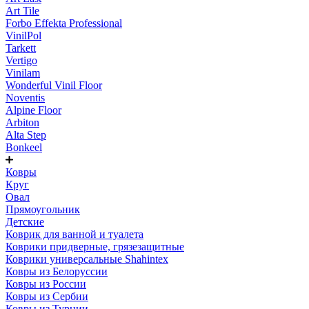
Art Tile
Forbo Effekta Professional
VinilPol
Tarkett
Vertigo
Vinilam
Wonderful Vinil Floor
Noventis
Alpine Floor
Arbiton
Alta Step
Bonkeel
Ковры
Круг
Овал
Прямоугольник
Детские
Коврик для ванной и туалета
Коврики придверные, грязезащитные
Коврики универсальные Shahintex
Ковры из Белоруссии
Ковры из России
Ковры из Сербии
Ковры из Турции