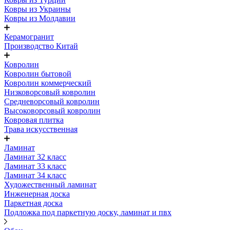
Ковры из Украины
Ковры из Молдавии
Керамогранит
Производство Китай
Ковролин
Ковролин бытовой
Ковролин коммерческий
Низковорсовый ковролин
Средневорсовый ковролин
Высоковорсовый ковролин
Ковровая плитка
Трава искусственная
Ламинат
Ламинат 32 класс
Ламинат 33 класс
Ламинат 34 класс
Художественный ламинат
Инженерная доска
Паркетная доска
Подложка под паркетную доску, ламинат и пвх