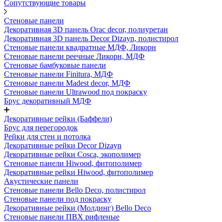
Сопутствующие товары
Стеновые панели
Декоративная 3D панель Orac decor, полиуретан
Декоративная 3D панель Decor Dizayn, полистирол
Стеновые панели квадратные МДФ, Ликорн
Стеновые панели реечные Ликорн, МДФ
Стеновые бамбуковые панели
Стеновые панели Finitura, МДФ
Стеновые панели Madest decor, МДФ
Стеновые панели Ultrawood под покраску
Брус декоративный МДФ
Декоративные рейки (Баффели)
Брус для перегородок
Рейки для стен и потолка
Декоративные рейки Decor Dizayn
Декоративные рейки Cosca, экополимер
Стеновые панели Hiwood, фитополимер
Декоративные рейки Hiwood, фитополимер
Акустические панели
Стеновые панели Bello Deco, полистирол
Стеновые панели под покраску
Декоративные рейки (Молдинг) Bello Deco
Стеновые панели ПВХ рифленые