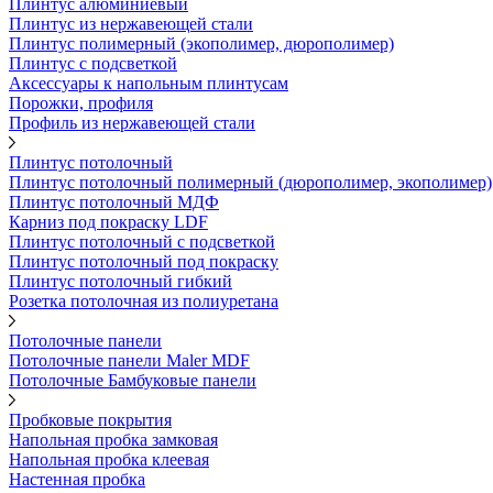
Плинтус алюминиевый
Плинтус из нержавеющей стали
Плинтус полимерный (экополимер, дюрополимер)
Плинтус с подсветкой
Аксессуары к напольным плинтусам
Порожки, профиля
Профиль из нержавеющей стали
Плинтус потолочный
Плинтус потолочный полимерный (дюрополимер, экополимер)
Плинтус потолочный МДФ
Карниз под покраску LDF
Плинтус потолочный с подсветкой
Плинтус потолочный под покраску
Плинтус потолочный гибкий
Розетка потолочная из полиуретана
Потолочные панели
Потолочные панели Maler MDF
Потолочные Бамбуковые панели
Пробковые покрытия
Напольная пробка замковая
Напольная пробка клеевая
Настенная пробка