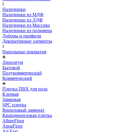
Наличники
Наличники из МДФ
Наличники из ЛДФ
Наличники из Массива
Наличники из полимера
Доборы и профили
Декоративные элементы
Напольные покрытия
Линолеум
Бытовой
Полукоммерческий
Коммерческий
Плитка ПВХ для пола
Клеевая
Замковая
SPC плитка
Виниловый ламинат
Кварцвиниловая плитка
AllureFloor
AquaFloor
Art East