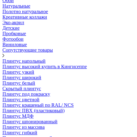
Обои
Натуральные
Полотно натуральное
Креативные коллажи
Эко-акрил
Детские
Пробковые
Фотообои
Виниловые
Сопутствующие товары
Плинтус напольный
Плинтус высокий купить в Кингисеппе
Плинтус узкий
Плинтус широкий
Плинтус белый
Скрытый плинтус
Плинтус под покраску
Плинтус цветной
Плинтус крашеный по RAL/ NCS
Плинтус ПВХ (пластиковый)
Плинтус МДФ
Плинтус шпонированный
Плинтус из массива
Плинтус гибкий