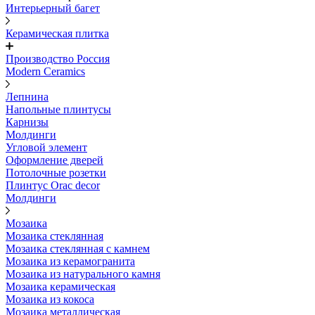
Интерьерный багет
Керамическая плитка
Производство Россия
Modern Ceramics
Лепнина
Напольные плинтусы
Карнизы
Молдинги
Угловой элемент
Оформление дверей
Потолочные розетки
Плинтус Orac decor
Молдинги
Мозаика
Мозаика стеклянная
Мозаика стеклянная с камнем
Мозаика из керамогранита
Мозаика из натурального камня
Мозаика керамическая
Мозаика из кокоса
Мозаика металлическая