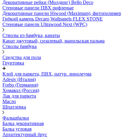
Декоративные рейки (Молдинг) Bello Deco
Стеновые панели ПВХ рифленые
Декоративные панели Hiwood (Maximum), фитополимер
Гибкий камень Decaro Wallpanels FLEX STONE
Стеновые панели Ultrawood Next (WPC)
Стволы из бамбука, канаты
Канат джутовый, сизалевый, манильская пальма
Стволы бамбука
Средства для пола
Грунтовка
Клей для паркета, ПВХ, натур. линолеума
Adesiv (Италия)
Forbo (Германия)
Хомакол (Россия)
Лак для паркета
Масло
Шпатлевка
Фальшбалки
Балка декоративная
Балка угловая
Архитектурный брус