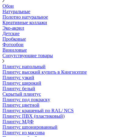
Обои
Натуральные
Полотно натуральное
Креативные коллажи
Эко-акрил
Детские
Пробковые
Фотообои
Виниловые
Сопутствующие товары
Плинтус напольный
Плинтус высокий купить в Кингисеппе
Плинтус узкий
Плинтус широкий
Плинтус белый
Скрытый плинтус
Плинтус под покраску
Плинтус цветной
Плинтус крашеный по RAL/ NCS
Плинтус ПВХ (пластиковый)
Плинтус МДФ
Плинтус шпонированный
Плинтус из массива