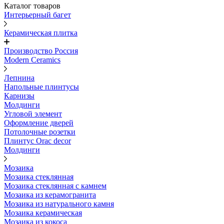
Каталог товаров
Интерьерный багет
Керамическая плитка
Производство Россия
Modern Ceramics
Лепнина
Напольные плинтусы
Карнизы
Молдинги
Угловой элемент
Оформление дверей
Потолочные розетки
Плинтус Orac decor
Молдинги
Мозаика
Мозаика стеклянная
Мозаика стеклянная с камнем
Мозаика из керамогранита
Мозаика из натурального камня
Мозаика керамическая
Мозаика из кокоса