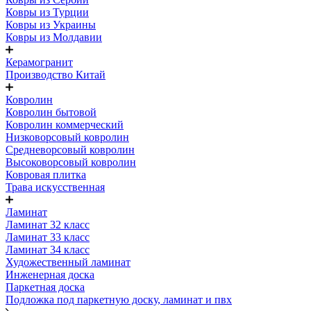
Ковры из Турции
Ковры из Украины
Ковры из Молдавии
Керамогранит
Производство Китай
Ковролин
Ковролин бытовой
Ковролин коммерческий
Низковорсовый ковролин
Средневорсовый ковролин
Высоковорсовый ковролин
Ковровая плитка
Трава искусственная
Ламинат
Ламинат 32 класс
Ламинат 33 класс
Ламинат 34 класс
Художественный ламинат
Инженерная доска
Паркетная доска
Подложка под паркетную доску, ламинат и пвх