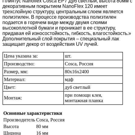
Плинтус Nanoflex Cosca EP7 Дуб светлый, высота 80мм с
декоративным покрытием NanoFlex 120 имеет
трехслойную структуру, центральным слоем является
полиэтилен. В процессе производства полиэтилен
подается в горячем виде между двумя слоями
высокоплотной бумаги и проникает в ее структуру,
придавая ей износостойкость, гибкость, влагостойкость.»
Дополнительный слой покрытия – специальный лак
защищает декор от воздействия UV лучей.
Цена указана за:
шт.
Производство:
Cosca, Россия
Размер, мм:
80x16х2400
Материал:
мдф
Цвет:
дуб светлый
при помощи клея,
Монтаж:
монтажная планка
Основные характеристики
Производитель
Cosca, Россия
Высота
80 мм
Ширина
16 мм