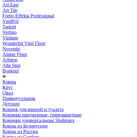
Art East
Art Tile
Forbo Effekta Professional
VinilPol
Tarkett
Vertigo
Vinilam
Wonderful Vinil Floor
Noventis
Alpine Floor
Arbiton
Alta Step
Bonkeel
Ковры
Круг
Овал
Прямоугольник
Детские
Коврик для ванной и туалета
Коврики придверные, грязезащитные
Коврики универсальные Shahintex
Ковры из Белоруссии
Ковры из России
Ковры из Сербии