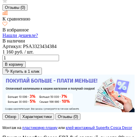
Отзывы (0)
К сравнению
В избранное
Нашли дешевле?
В наличии
Артикул:
PSA3323434384
1 160 руб.
/ шт.
В корзину
Купить в 1 клик
Обзор
Характеристики
Отзывы (0)
Монтаж на
пластиковую планку
или
клей монтажный Superfix Cosca Decor