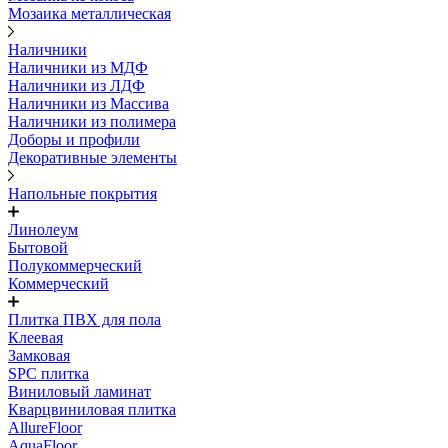
Мозаика металлическая
Наличники
Наличники из МДФ
Наличники из ЛДФ
Наличники из Массива
Наличники из полимера
Доборы и профили
Декоративные элементы
Напольные покрытия
Линолеум
Бытовой
Полукоммерческий
Коммерческий
Плитка ПВХ для пола
Клеевая
Замковая
SPC плитка
Виниловый ламинат
Кварцвиниловая плитка
AllureFloor
AquaFloor