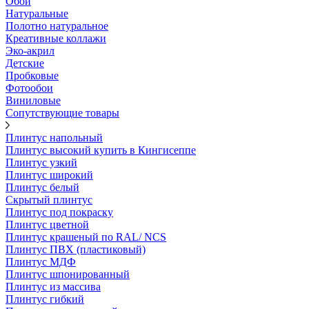
Обои
Натуральные
Полотно натуральное
Креативные коллажи
Эко-акрил
Детские
Пробковые
Фотообои
Виниловые
Сопутствующие товары
Плинтус напольный
Плинтус высокий купить в Кингисеппе
Плинтус узкий
Плинтус широкий
Плинтус белый
Скрытый плинтус
Плинтус под покраску
Плинтус цветной
Плинтус крашеный по RAL/ NCS
Плинтус ПВХ (пластиковый)
Плинтус МДФ
Плинтус шпонированный
Плинтус из массива
Плинтус гибкий