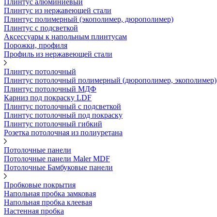
Плинтус алюминиевый
Плинтус из нержавеющей стали
Плинтус полимерный (экополимер, дюрополимер)
Плинтус с подсветкой
Аксессуары к напольным плинтусам
Порожки, профиля
Профиль из нержавеющей стали
Плинтус потолочный
Плинтус потолочный полимерный (дюрополимер, экополимер)
Плинтус потолочный МДФ
Карниз под покраску LDF
Плинтус потолочный с подсветкой
Плинтус потолочный под покраску
Плинтус потолочный гибкий
Розетка потолочная из полиуретана
Потолочные панели
Потолочные панели Maler MDF
Потолочные Бамбуковые панели
Пробковые покрытия
Напольная пробка замковая
Напольная пробка клеевая
Настенная пробка