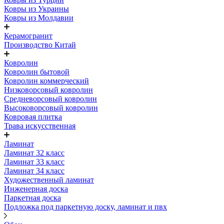
Ковры из Украины
Ковры из Молдавии
Керамогранит
Производство Китай
Ковролин
Ковролин бытовой
Ковролин коммерческий
Низковорсовый ковролин
Средневорсовый ковролин
Высоковорсовый ковролин
Ковровая плитка
Трава искусственная
Ламинат
Ламинат 32 класс
Ламинат 33 класс
Ламинат 34 класс
Художественный ламинат
Инженерная доска
Паркетная доска
Подложка под паркетную доску, ламинат и пвх