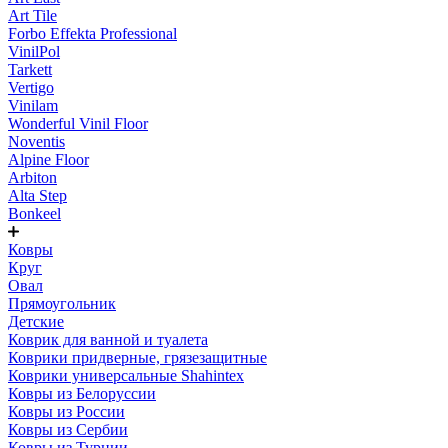
Art Tile
Forbo Effekta Professional
VinilPol
Tarkett
Vertigo
Vinilam
Wonderful Vinil Floor
Noventis
Alpine Floor
Arbiton
Alta Step
Bonkeel
Ковры
Круг
Овал
Прямоугольник
Детские
Коврик для ванной и туалета
Коврики придверные, грязезащитные
Коврики универсальные Shahintex
Ковры из Белоруссии
Ковры из России
Ковры из Сербии
Ковры из Турции