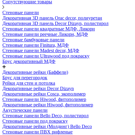
Сопутствующие товары
Стеновые панели
Декоративная 3D панель Orac decor, полиуретан
Декоративная 3D панель Decor Dizayn, полистирол
Стеновые панели квадратные МДФ, Ликорн
Стеновые панели реечные Ликорн, МДФ
Стеновые бамбуковые панели
Стеновые панели Finitura, МДФ
Стеновые панели Madest decor, МДФ
Стеновые панели Ultrawood под покраску
Брус декоративный МДФ
Декоративные рейки (Баффели)
Брус для перегородок
Рейки для стен и потолка
Декоративные рейки Decor Dizayn
Декоративные рейки Cosca, экополимер
Стеновые панели Hiwood, фитополимер
Декоративные рейки Hiwood, фитополимер
Акустические панели
Стеновые панели Bello Deco, полистирол
Стеновые панели под покраску
Декоративные рейки (Молдинг) Bello Deco
Стеновые панели ПВХ рифленые