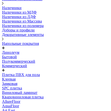
Наличники
Наличники из МДФ
Наличники из ЛДФ
Наличники из Массива
Наличники из полимера
Доборы и профили
Декоративные элементы
Напольные покрытия
Линолеум
Бытовой
Полукоммерческий
Коммерческий
Плитка ПВХ для пола
Клеевая
Замковая
SPC плитка
Виниловый ламинат
Кварцвиниловая плитка
AllureFloor
AquaFloor
Art East