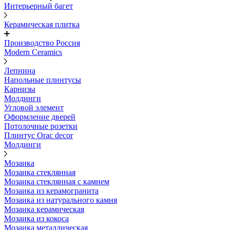
Интерьерный багет
Керамическая плитка
Производство Россия
Modern Ceramics
Лепнина
Напольные плинтусы
Карнизы
Молдинги
Угловой элемент
Оформление дверей
Потолочные розетки
Плинтус Orac decor
Молдинги
Мозаика
Мозаика стеклянная
Мозаика стеклянная с камнем
Мозаика из керамогранита
Мозаика из натурального камня
Мозаика керамическая
Мозаика из кокоса
Мозаика металлическая