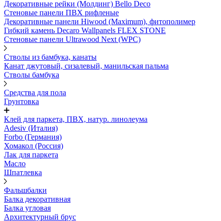
Декоративные рейки (Молдинг) Bello Deco
Стеновые панели ПВХ рифленые
Декоративные панели Hiwood (Maximum), фитополимер
Гибкий камень Decaro Wallpanels FLEX STONE
Стеновые панели Ultrawood Next (WPC)
Стволы из бамбука, канаты
Канат джутовый, сизалевый, манильская пальма
Стволы бамбука
Средства для пола
Грунтовка
Клей для паркета, ПВХ, натур. линолеума
Adesiv (Италия)
Forbo (Германия)
Хомакол (Россия)
Лак для паркета
Масло
Шпатлевка
Фальшбалки
Балка декоративная
Балка угловая
Архитектурный брус