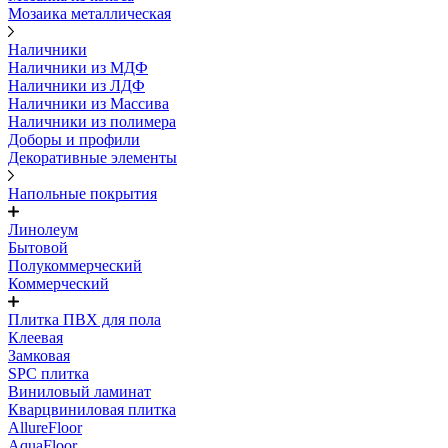
Мозаика металлическая
Наличники
Наличники из МДФ
Наличники из ЛДФ
Наличники из Массива
Наличники из полимера
Доборы и профили
Декоративные элементы
Напольные покрытия
Линолеум
Бытовой
Полукоммерческий
Коммерческий
Плитка ПВХ для пола
Клеевая
Замковая
SPC плитка
Виниловый ламинат
Кварцвиниловая плитка
AllureFloor
AquaFloor