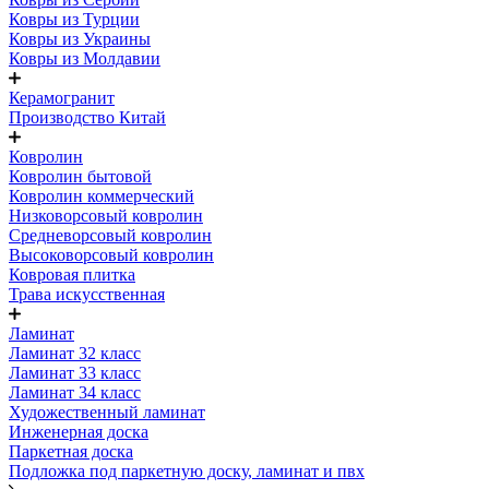
Ковры из Турции
Ковры из Украины
Ковры из Молдавии
Керамогранит
Производство Китай
Ковролин
Ковролин бытовой
Ковролин коммерческий
Низковорсовый ковролин
Средневорсовый ковролин
Высоковорсовый ковролин
Ковровая плитка
Трава искусственная
Ламинат
Ламинат 32 класс
Ламинат 33 класс
Ламинат 34 класс
Художественный ламинат
Инженерная доска
Паркетная доска
Подложка под паркетную доску, ламинат и пвх