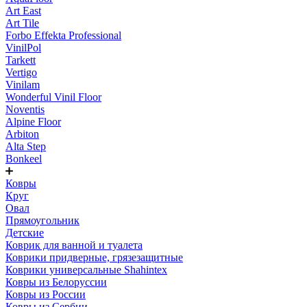
Art East
Art Tile
Forbo Effekta Professional
VinilPol
Tarkett
Vertigo
Vinilam
Wonderful Vinil Floor
Noventis
Alpine Floor
Arbiton
Alta Step
Bonkeel
Ковры
Круг
Овал
Прямоугольник
Детские
Коврик для ванной и туалета
Коврики придверные, грязезащитные
Коврики универсальные Shahintex
Ковры из Белоруссии
Ковры из России
Ковры из Сербии