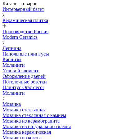
Каталог товаров
Интерьерный багет
Керамическая плитка
Производство Россия
Modern Ceramics
Лепнина
Напольные плинтусы
Карнизы
Молдинги
Угловой элемент
Оформление дверей
Потолочные розетки
Плинтус Orac decor
Молдинги
Мозаика
Мозаика стеклянная
Мозаика стеклянная с камнем
Мозаика из керамогранита
Мозаика из натурального камня
Мозаика керамическая
Мозаика из кокоса