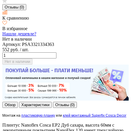
Отзывы (0)
К сравнению
В избранное
Нашли дешевле?
Нет в наличии
Артикул:
PSA3321334363
552 руб.
/ шт.
Нет в наличии
Обзор
Характеристики
Отзывы (0)
Монтаж на
пластиковую планку
или
клей монтажный Superfix Cosca Decor
Плинтус Nanoflex Cosca EP2 Дуб сахара, высота 60мм с
декоративным покрытием NanoFlex 120 имеет трехслойную