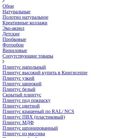
Обои
Натуральные
Полотно натуральное
Креативные коллажи
Эко-акрил
Детские
Пробковые
Фотообои
Виниловые
Сопутствующие товары
Плинтус напольный
Плинтус высокий купить в Кингисеппе
Плинтус узкий
Плинтус широкий
Плинтус белый
Скрытый плинтус
Плинтус под покраску
Плинтус цветной
Плинтус крашеный по RAL/ NCS
Плинтус ПВХ (пластиковый)
Плинтус МДФ
Плинтус шпонированный
Плинтус из массива