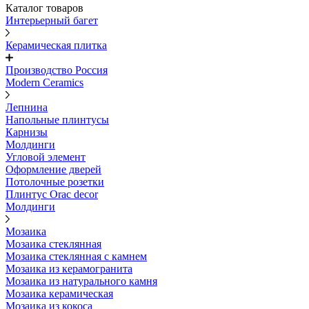
Каталог товаров
Интерьерный багет
Керамическая плитка
Производство Россия
Modern Ceramics
Лепнина
Напольные плинтусы
Карнизы
Молдинги
Угловой элемент
Оформление дверей
Потолочные розетки
Плинтус Orac decor
Молдинги
Мозаика
Мозаика стеклянная
Мозаика стеклянная с камнем
Мозаика из керамогранита
Мозаика из натурального камня
Мозаика керамическая
Мозаика из кокоса