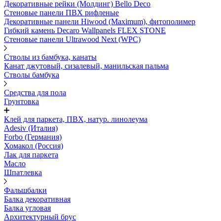
Декоративные рейки (Молдинг) Bello Deco
Стеновые панели ПВХ рифленые
Декоративные панели Hiwood (Maximum), фитополимер
Гибкий камень Decaro Wallpanels FLEX STONE
Стеновые панели Ultrawood Next (WPC)
Стволы из бамбука, канаты
Канат джутовый, сизалевый, манильская пальма
Стволы бамбука
Средства для пола
Грунтовка
Клей для паркета, ПВХ, натур. линолеума
Adesiv (Италия)
Forbo (Германия)
Хомакол (Россия)
Лак для паркета
Масло
Шпатлевка
Фальшбалки
Балка декоративная
Балка угловая
Архитектурный брус