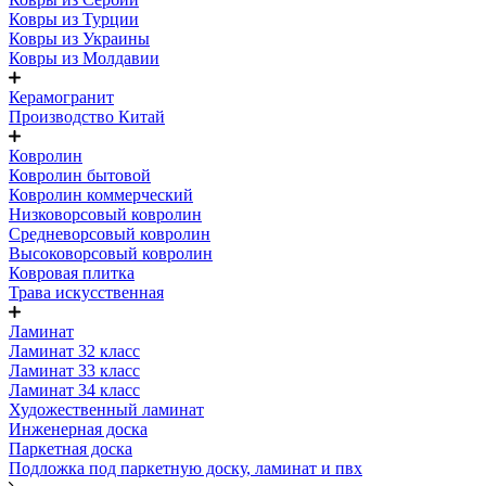
Ковры из Турции
Ковры из Украины
Ковры из Молдавии
Керамогранит
Производство Китай
Ковролин
Ковролин бытовой
Ковролин коммерческий
Низковорсовый ковролин
Средневорсовый ковролин
Высоковорсовый ковролин
Ковровая плитка
Трава искусственная
Ламинат
Ламинат 32 класс
Ламинат 33 класс
Ламинат 34 класс
Художественный ламинат
Инженерная доска
Паркетная доска
Подложка под паркетную доску, ламинат и пвх