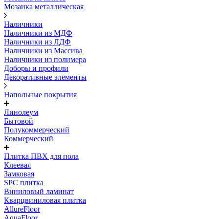
Мозаика металлическая
Наличники
Наличники из МДФ
Наличники из ЛДФ
Наличники из Массива
Наличники из полимера
Доборы и профили
Декоративные элементы
Напольные покрытия
Линолеум
Бытовой
Полукоммерческий
Коммерческий
Плитка ПВХ для пола
Клеевая
Замковая
SPC плитка
Виниловый ламинат
Кварцвиниловая плитка
AllureFloor
AquaFloor