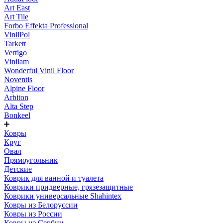
Art East
Art Tile
Forbo Effekta Professional
VinilPol
Tarkett
Vertigo
Vinilam
Wonderful Vinil Floor
Noventis
Alpine Floor
Arbiton
Alta Step
Bonkeel
Ковры
Круг
Овал
Прямоугольник
Детские
Коврик для ванной и туалета
Коврики придверные, грязезащитные
Коврики универсальные Shahintex
Ковры из Белоруссии
Ковры из России
Ковры из Сербии