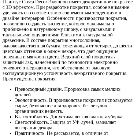
Плинтус Cosca Decor Экошпон имеет декоративное покрытие
c 3D эффектом. При разработке покрытия, особое внимание
уделялось его соответствию современным тенденциям в
дизайне интерьеров. Особенности производства покрытия,
позволили создавать тиснение, которое максимально
приближено к натуральному шпону, с визуальными и
тактильными ощущениями близкими к натуральной
древесине. В составе покрытия многослойная,
высококачественная бумага, сочетающая от четырех до шести
цветовых оттенков в одном декоре, что дает ощущение
перелива и мягкости цвета. Верхний слой покрытия -
защитный лак, нанесенный по технологии электронно-
лучевого отверждения, что обеспечивают высокую
эксплуатационную устойчивость декоративного покрытия.
Преимущества покрытия:
Превосходный дизайн. Прорисовка самых мелких
деталей.
Экологичность. В производстве покрытия используется
сырье, безопасное для здоровья, без летучих
органических веществ.
Влагостойкость. Допустима легкая влажная уборка.
Светостойкость. Защита от УФ-лучей, замедляет
выгорание декора.
Практичность. Не рассыхается, в отличие от